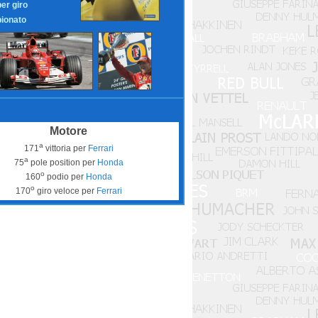
per giro
ionato
Motore
a
171
vittoria per
Ferrari
a
75
pole position per
Honda
o
160
podio per
Honda
o
170
giro veloce per
Ferrari