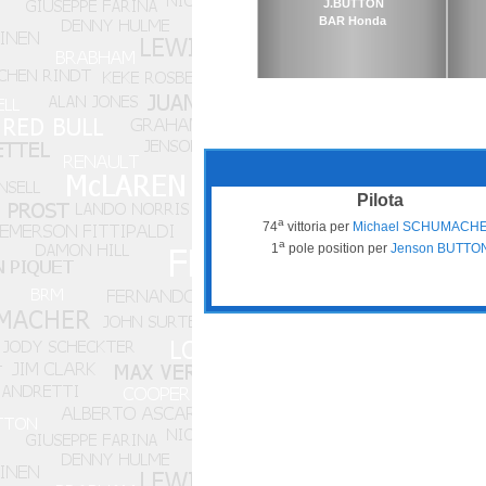
J.BUTTON
BAR Honda
Pilota
a
74
vittoria per
Michael SCHUMACH
a
1
pole position per
Jenson BUTTO