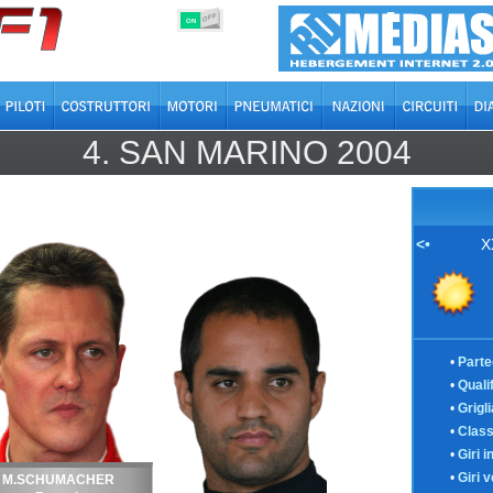
OFF
ON
4.
SAN MARINO
2004
<•
X
•
Parte
•
Quali
•
Grigl
•
Class
•
Giri i
•
Giri v
M.SCHUMACHER