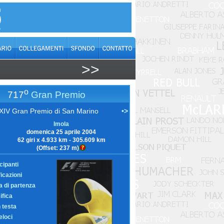
>>
o
717
Gran Premio
XIV Gran Premio di San Marino
•>
Imola
domenica 25 aprile 2004
62 giri x 4.933 km - 305.609 km
(Offset: 237 m)
cipanti
ficazioni
ia di partenza
ifica
n testa
eloci