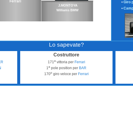
Ferrari
•
Giro 
J.MONTOYA
•
Camp
Williams BMW
Lo sapevate?
Costruttore
a
ER
171
vittoria per
Ferrari
a
N
1
pole position per
BAR
o
170
giro veloce per
Ferrari