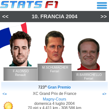
<<
10.
FRANCIA
2004
>>
M.SCHUMACHER
F.ALONSO
Ferrari
Renault
R.BARRICHELLO
Ferrari
o
723
Gran Premio
<•
XC Grand Prix de France
•>
Magny-Cours
domenica 4 luglio 2004
70 giri x 4.411 km - 308.586 km