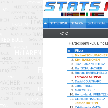
<<
Partecipanti
Qualificaz
•
n
Pilota
1.
Michael SCHUMACHER
2.
Kimi RAIKKONEN
3.
Juan-Pablo MONTOYA
4.
Ralf SCHUMACHER
5.
Rubens BARRICHELLO
Fernando ALONSO
7.
David COULTHARD
8.
Jarno TRULLI
9.
Mark WEBBER
10.
Heinz-Harald FRENTZE
11.
Giancarlo FISICHELLA
Jenson BUTTON
13.
Cristiano da MATTA