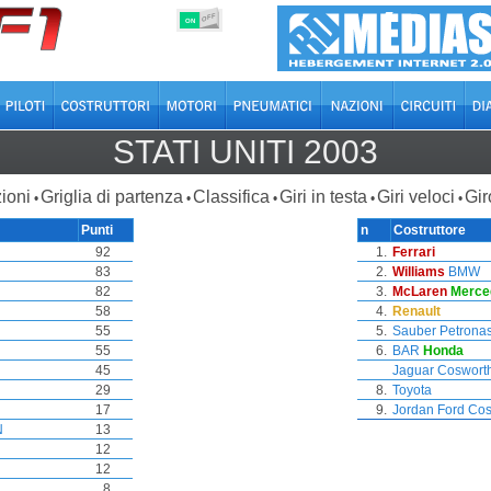
OFF
ON
STATI UNITI 2003
ioni
Griglia di partenza
Classifica
Giri in testa
Giri veloci
Gir
•
•
•
•
•
Punti
n
Costruttore
92
1.
Ferrari
83
2.
Williams
BMW
82
3.
McLaren
Merce
58
4.
Renault
55
5.
Sauber
Petrona
55
6.
BAR
Honda
45
Jaguar
Coswort
29
8.
Toyota
17
9.
Jordan
Ford Co
N
13
12
12
8