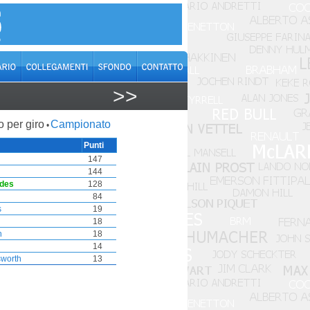
>>
o per giro
Campionato
•
Punti
147
144
des
128
84
s
19
18
h
18
14
sworth
13