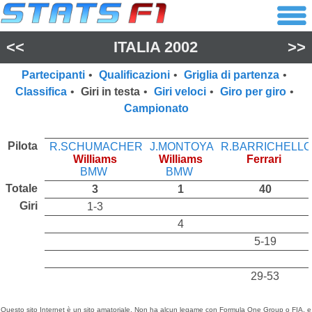
<<
ITALIA 2002
>>
Partecipanti
•
Qualificazioni
•
Griglia di partenza
•
Classifica
•
Giri in testa
•
Giri veloci
•
Giro per giro
•
Campionato
Pilota
R.SCHUMACHER
J.MONTOYA
R.BARRICHELLO
Williams
Williams
Ferrari
BMW
BMW
Totale
3
1
40
Giri
1-3
4
5-19
29-53
Questo sito Internet è un sito amatoriale. Non ha alcun legame con Formula One Group o FIA, e