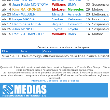
ab
6
Juan-Pablo MONTOYA
Williams
BMW
33
Sospensio
ab
4
Kimi RAIKKONEN
McLaren
Mercedes
29
Motore
ab
23
Mark WEBBER
Minardi
Asiatech
20
Elettronica
ab
8
Felipe MASSA
Sauber
Petronas
16
Foratura d
ab
17
Pedro de la ROSA
Jaguar
Cosworth
15
Sospensio
ab
25
Allan McNISH
Toyota
Toyota
13
Sospensio
ab
5
Ralf SCHUMACHER
Williams
BMW
4
Motore
Penali comminate durante la gara
Pilota
Pena
Causa
Mika SALO
Drive-through
Attraversamento della linea bianca all'uscit
Questo sito Internet è un sito amatoriale. Non ha alcun legame con Formula One Group o FIA, e
il suo contenuto non è né approvato né sponsorizzato da tali entità.
Tutti i testi presenti sul sito sono di proprietà esclusiva dei loro autori. È vietato qualsiasi utilizzo
su un altro sito web o su qualsiasi altro supporto di diffusione senza l'autorizzazione degli autori
interessati.
Informazioni / Configura i cookie
|
Pubblico