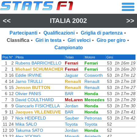
<<
ITALIA 2002
>>
Partecipanti
•
Qualificazioni
•
Griglia di partenza
•
Classifica
•
Giri in testa
•
Giri veloci
•
Giro per giro
•
Campionato
Pos
N°
Pilota
Telaio
Motore
Giro
1
2
Rubens BARRICHELLO
Ferrari
Ferrari
53
1h 16m 19
2
1
Michael SCHUMACHER
Ferrari
Ferrari
53
1h 16m 20
3
16
Eddie IRVINE
Jaguar
Cosworth
53
1h 17m 12
4
14
Jarno TRULLI
Renault
Renault
53
1h 17m 18
5
15
Jenson BUTTON
Renault
Renault
53
1h 17m 27
6
12
Olivier PANIS
BAR
Honda
53
1h 17m 28
7
3
David COULTHARD
McLaren
Mercedes
53
1h 17m 29
8
9
Giancarlo FISICHELLA
Jordan
Honda
53
1h 17m 30
9
11
Jacques VILLENEUVE
BAR
Honda
53
1h 17m 41
10
7
Nick HEIDFELD
Sauber
Petronas
53
1h 17m 42
11
24
Mika SALO
Toyota
Toyota
52
12
10
Takuma SATO
Jordan
Honda
52
13
22
Alex YOONG
Minardi
Asiatech
47