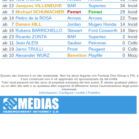
ab
22
Jacques VILLENEUVE
BAR
Supertec
34
Incid
ab
3
Michael SCHUMACHER
Ferrari
Ferrari
29
Incid
ab
14
Pedro de la ROSA
Arrows
Arrows
22
Trasm
ab
7
Damon HILL
Jordan
Mugen Honda
14
Incid
ab
16
Rubens BARRICHELLO
Stewart
Ford Cosworth
14
Sterz
ab
23
Ricardo ZONTA
BAR
Supertec
2
Incid
ab
11
Jean ALESI
Sauber
Petronas
0
Collis
ab
19
Jarno TRULLI
Prost
Peugeot
0
Collis
ab
10
Alexander WURZ
Benetton
Playlife
0
Mozzo
Questo sito Internet è un sito amatoriale. Non ha alcun legame con Formula One Group o FIA, e
il suo contenuto non è né approvato né sponsorizzato da tali entità.
Tutti i testi presenti sul sito sono di proprietà esclusiva dei loro autori. È vietato qualsiasi utilizzo
su un altro sito web o su qualsiasi altro supporto di diffusione senza l'autorizzazione degli autori
interessati.
Informazioni / Configura i cookie
|
Pubblico