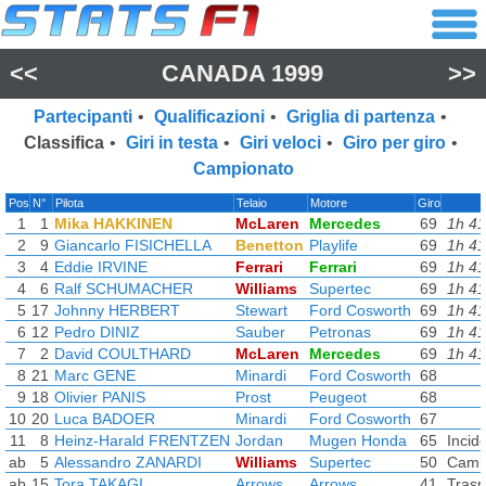
<<
CANADA 1999
>>
Partecipanti
•
Qualificazioni
•
Griglia di partenza
•
Classifica
•
Giri in testa
•
Giri veloci
•
Giro per giro
•
Campionato
Pos
N°
Pilota
Telaio
Motore
Giro
1
1
Mika HAKKINEN
McLaren
Mercedes
69
1h 4
2
9
Giancarlo FISICHELLA
Benetton
Playlife
69
1h 4
3
4
Eddie IRVINE
Ferrari
Ferrari
69
1h 4
4
6
Ralf SCHUMACHER
Williams
Supertec
69
1h 4
5
17
Johnny HERBERT
Stewart
Ford Cosworth
69
1h 4
6
12
Pedro DINIZ
Sauber
Petronas
69
1h 4
7
2
David COULTHARD
McLaren
Mercedes
69
1h 4
8
21
Marc GENE
Minardi
Ford Cosworth
68
9
18
Olivier PANIS
Prost
Peugeot
68
10
20
Luca BADOER
Minardi
Ford Cosworth
67
11
8
Heinz-Harald FRENTZEN
Jordan
Mugen Honda
65
Incid
ab
5
Alessandro ZANARDI
Williams
Supertec
50
Camb
ab
15
Tora TAKAGI
Arrows
Arrows
41
Trasm