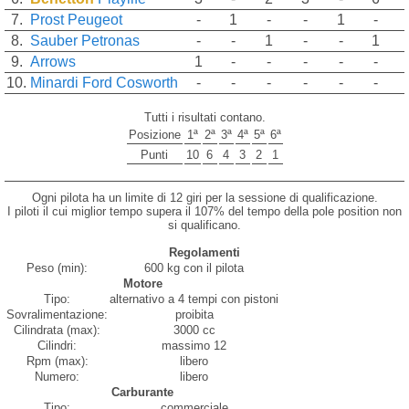
7.
Prost
Peugeot
-
1
-
-
1
-
8.
Sauber
Petronas
-
-
1
-
-
1
9.
Arrows
1
-
-
-
-
-
10.
Minardi
Ford Cosworth
-
-
-
-
-
-
Tutti i risultati contano.
Posizione
1ª
2ª
3ª
4ª
5ª
6ª
Punti
10
6
4
3
2
1
Ogni pilota ha un limite di 12 giri per la sessione di qualificazione.
I piloti il cui miglior tempo supera il 107% del tempo della pole position non
si qualificano.
Regolamenti
Peso (min):
600 kg con il pilota
Motore
Tipo:
alternativo a 4 tempi con pistoni
Sovralimentazione:
proibita
Cilindrata (max):
3000 cc
Cilindri:
massimo 12
Rpm (max):
libero
Numero:
libero
Carburante
Tipo:
commerciale