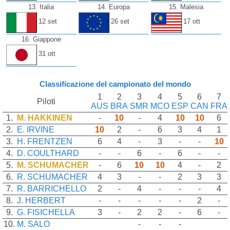
13. Italia
14. Europa
15. Malesia
12 set
26 set
17 ott
16. Giappone
31 ott
Classificazione del campionato del mondo
1
2
3
4
5
6
7
Piloti
AUS
BRA
SMR
MCO
ESP
CAN
FRA
1.
M. HAKKINEN
-
10
-
4
10
10
6
2.
E. IRVINE
10
2
-
6
3
4
1
3.
H. FRENTZEN
6
4
-
3
-
-
10
4.
D. COULTHARD
-
-
6
-
6
-
-
5.
M. SCHUMACHER
-
6
10
10
4
-
2
6.
R. SCHUMACHER
4
3
-
-
2
3
3
7.
R. BARRICHELLO
2
-
4
-
-
-
4
8.
J. HERBERT
-
-
-
-
-
2
-
9.
G. FISICHELLA
3
-
2
2
-
6
-
10.
M. SALO
-
-
-