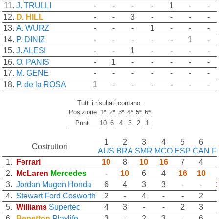
11.
J. TRULLI
-
-
-
-
1
-
-
12.
D. HILL
-
-
3
-
-
-
-
13.
A. WURZ
-
-
-
1
-
-
-
14.
P. DINIZ
-
-
-
-
-
1
-
15.
J. ALESI
-
-
1
-
-
-
-
16.
O. PANIS
-
1
-
-
-
-
-
17.
M. GENE
-
-
-
-
-
-
-
18.
P. de la ROSA
1
-
-
-
-
-
-
Tutti i risultati contano.
Posizione
1ª
2ª
3ª
4ª
5ª
6ª
Punti
10
6
4
3
2
1
1
2
3
4
5
6
Costruttori
AUS
BRA
SMR
MCO
ESP
CAN
F
1.
Ferrari
10
8
10
16
7
4
2.
McLaren
Mercedes
-
10
6
4
16
10
3.
Jordan
Mugen Honda
6
4
3
3
-
-
4.
Stewart
Ford Cosworth
2
-
4
-
-
2
5.
Williams
Supertec
4
3
-
-
2
3
6.
Benetton
Playlife
3
-
2
3
-
6