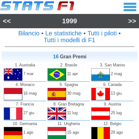
<<
1999
>>
Bilancio
•
Le statistiche
•
Tutti i piloti
•
Tutti i modelli di F1
16
Gran Premi
1. Australia
2. Brasile
3. San Marino
7 mar
11 apr
2 mag
4. Monaco
5. Spagna
6. Canada
16 mag
30 mag
13 giu
7. Francia
8. Gran Bretagna
9. Austria
27 giu
11 lug
25 lug
10. Germania
11. Ungheria
12. Belgio
1 ago
15 ago
29 ago