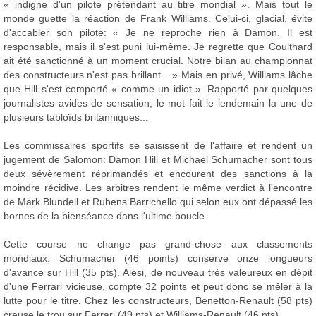
« indigne d'un pilote prétendant au titre mondial ». Mais tout le
monde guette la réaction de Frank Williams. Celui-ci, glacial, évite
d'accabler son pilote: « Je ne reproche rien à Damon. Il est
responsable, mais il s'est puni lui-même. Je regrette que Coulthard
ait été sanctionné à un moment crucial. Notre bilan au championnat
des constructeurs n'est pas brillant... » Mais en privé, Williams lâche
que Hill s'est comporté « comme un idiot ». Rapporté par quelques
journalistes avides de sensation, le mot fait le lendemain la une de
plusieurs tabloïds britanniques...
Les commissaires sportifs se saisissent de l'affaire et rendent un
jugement de Salomon: Damon Hill et Michael Schumacher sont tous
deux sévèrement réprimandés et encourent des sanctions à la
moindre récidive. Les arbitres rendent le même verdict à l'encontre
de Mark Blundell et Rubens Barrichello qui selon eux ont dépassé les
bornes de la bienséance dans l'ultime boucle.
Cette course ne change pas grand-chose aux classements
mondiaux. Schumacher (46 points) conserve onze longueurs
d'avance sur Hill (35 pts). Alesi, de nouveau très valeureux en dépit
d'une Ferrari vicieuse, compte 32 points et peut donc se mêler à la
lutte pour le titre. Chez les constructeurs, Benetton-Renault (58 pts)
creuse le trou sur Ferrari (49 pts) et Williams-Renault (46 pts).