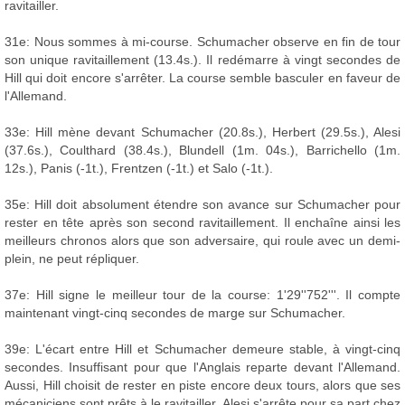
ravitailler.
31e: Nous sommes à mi-course. Schumacher observe en fin de tour
son unique ravitaillement (13.4s.). Il redémarre à vingt secondes de
Hill qui doit encore s'arrêter. La course semble basculer en faveur de
l'Allemand.
33e: Hill mène devant Schumacher (20.8s.), Herbert (29.5s.), Alesi
(37.6s.), Coulthard (38.4s.), Blundell (1m. 04s.), Barrichello (1m.
12s.), Panis (-1t.), Frentzen (-1t.) et Salo (-1t.).
35e: Hill doit absolument étendre son avance sur Schumacher pour
rester en tête après son second ravitaillement. Il enchaîne ainsi les
meilleurs chronos alors que son adversaire, qui roule avec un demi-
plein, ne peut répliquer.
37e: Hill signe le meilleur tour de la course: 1'29''752'''. Il compte
maintenant vingt-cinq secondes de marge sur Schumacher.
39e: L'écart entre Hill et Schumacher demeure stable, à vingt-cinq
secondes. Insuffisant pour que l'Anglais reparte devant l'Allemand.
Aussi, Hill choisit de rester en piste encore deux tours, alors que ses
mécaniciens sont prêts à le ravitailler. Alesi s'arrête pour sa part chez