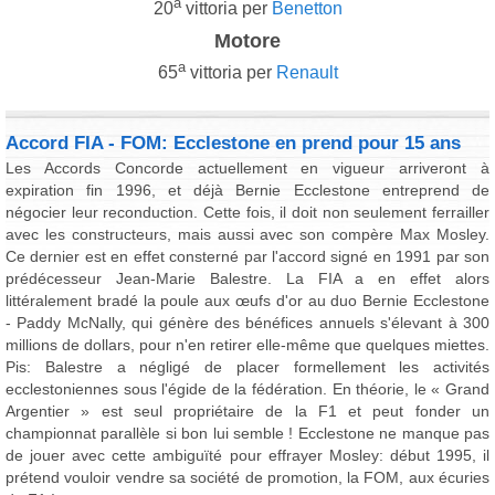
a
20
vittoria per
Benetton
Motore
a
65
vittoria per
Renault
Accord FIA - FOM: Ecclestone en prend pour 15 ans
Les Accords Concorde actuellement en vigueur arriveront à
expiration fin 1996, et déjà Bernie Ecclestone entreprend de
négocier leur reconduction. Cette fois, il doit non seulement ferrailler
avec les constructeurs, mais aussi avec son compère Max Mosley.
Ce dernier est en effet consterné par l'accord signé en 1991 par son
prédécesseur Jean-Marie Balestre. La FIA a en effet alors
littéralement bradé la poule aux œufs d'or au duo Bernie Ecclestone
- Paddy McNally, qui génère des bénéfices annuels s'élevant à 300
millions de dollars, pour n'en retirer elle-même que quelques miettes.
Pis: Balestre a négligé de placer formellement les activités
ecclestoniennes sous l'égide de la fédération. En théorie, le « Grand
Argentier » est seul propriétaire de la F1 et peut fonder un
championnat parallèle si bon lui semble ! Ecclestone ne manque pas
de jouer avec cette ambiguïté pour effrayer Mosley: début 1995, il
prétend vouloir vendre sa société de promotion, la FOM, aux écuries