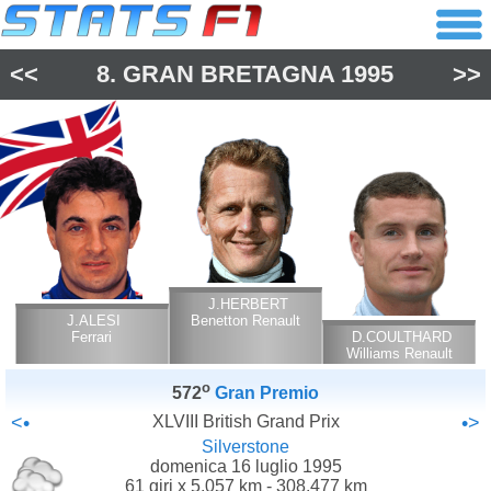
<<
8.
GRAN BRETAGNA
1995
>>
J.HERBERT
J.ALESI
Benetton Renault
Ferrari
D.COULTHARD
Williams Renault
o
572
Gran Premio
<•
XLVIII British Grand Prix
•>
Silverstone
domenica 16 luglio 1995
61 giri x 5.057 km - 308.477 km