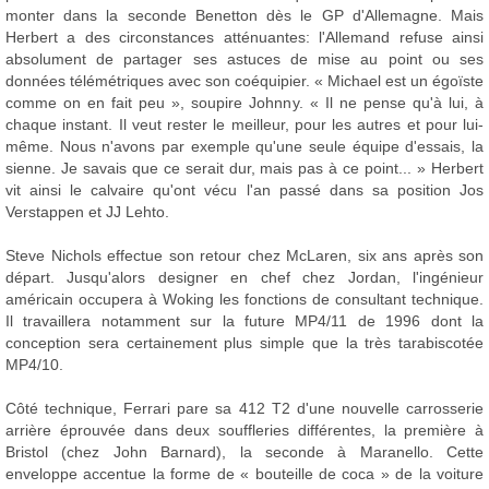
monter dans la seconde Benetton dès le GP d'Allemagne. Mais
Herbert a des circonstances atténuantes: l'Allemand refuse ainsi
absolument de partager ses astuces de mise au point ou ses
données télémétriques avec son coéquipier. « Michael est un égoïste
comme on en fait peu », soupire Johnny. « Il ne pense qu'à lui, à
chaque instant. Il veut rester le meilleur, pour les autres et pour lui-
même. Nous n'avons par exemple qu'une seule équipe d'essais, la
sienne. Je savais que ce serait dur, mais pas à ce point... » Herbert
vit ainsi le calvaire qu'ont vécu l'an passé dans sa position Jos
Verstappen et JJ Lehto.
Steve Nichols effectue son retour chez McLaren, six ans après son
départ. Jusqu'alors designer en chef chez Jordan, l'ingénieur
américain occupera à Woking les fonctions de consultant technique.
Il travaillera notamment sur la future MP4/11 de 1996 dont la
conception sera certainement plus simple que la très tarabiscotée
MP4/10.
Côté technique, Ferrari pare sa 412 T2 d'une nouvelle carrosserie
arrière éprouvée dans deux souffleries différentes, la première à
Bristol (chez John Barnard), la seconde à Maranello. Cette
enveloppe accentue la forme de « bouteille de coca » de la voiture