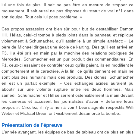
lui une fois de plus. Il sait ne pas être en mesure de stopper ce
mouvement. Il sait aussi ne pas disposer du statut de vrai n°1 dans
son équipe. Tout cela lui pose problème. »
Ces propos assassins ont bien sûr pour but de déstabiliser Damon
Hill. Hélas, celui-ci tombe à pieds joints dans le panneau et réplique
violemment à Schumacher, qu'il assimile à un simple artéfact: « Le
père de Michael dirigeait une école de karting. Dès qu'il est arrivé en
F3, il a été pris en main par la machine des relations publiques de
Mercedes. Schumacher est un pur produit des commanditaires. En
F1, ceux-ci essaient de contrôler ceux qu'ils paient, ils en modifient le
comportement et le caractère. A la fin, ce qu'ils tiennent en main ne
sont plus des humains mais des produits. Des clones. Schumacher
en est un parfait exemple. » Ces échanges acides auraient pu
aboutir sur une violente rupture entre les deux hommes. Mais
samedi, Schumacher et Hill se serrent ostensiblement la main devant
les caméras et accusent les journalistes d'avoir « déformé leurs
propos ». Circulez, il n'y a rien à voir ! Leurs agents respectifs Willi
Weber et Michael Breen ont visiblement désamorcé la bombe...
Présentation de l'épreuve
L'année avançant, les équipes de bas de tableau ont de plus en plus