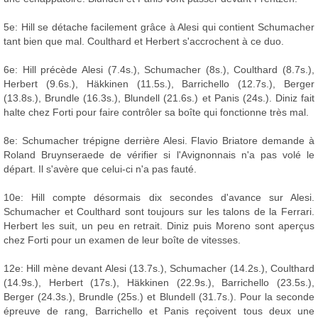
5e: Hill se détache facilement grâce à Alesi qui contient Schumacher
tant bien que mal. Coulthard et Herbert s'accrochent à ce duo.
6e: Hill précède Alesi (7.4s.), Schumacher (8s.), Coulthard (8.7s.),
Herbert (9.6s.), Häkkinen (11.5s.), Barrichello (12.7s.), Berger
(13.8s.), Brundle (16.3s.), Blundell (21.6s.) et Panis (24s.). Diniz fait
halte chez Forti pour faire contrôler sa boîte qui fonctionne très mal.
8e: Schumacher trépigne derrière Alesi. Flavio Briatore demande à
Roland Bruynseraede de vérifier si l'Avignonnais n'a pas volé le
départ. Il s'avère que celui-ci n'a pas fauté.
10e: Hill compte désormais dix secondes d'avance sur Alesi.
Schumacher et Coulthard sont toujours sur les talons de la Ferrari.
Herbert les suit, un peu en retrait. Diniz puis Moreno sont aperçus
chez Forti pour un examen de leur boîte de vitesses.
12e: Hill mène devant Alesi (13.7s.), Schumacher (14.2s.), Coulthard
(14.9s.), Herbert (17s.), Häkkinen (22.9s.), Barrichello (23.5s.),
Berger (24.3s.), Brundle (25s.) et Blundell (31.7s.). Pour la seconde
épreuve de rang, Barrichello et Panis reçoivent tous deux une