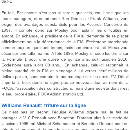
de F1 !
En fait, Ecclestone n'est pas si serein que cela, car il sait que les
team managers, et notamment Ron Dennis et Frank Williams, vont
exiger des avantages substantiels pour les Accords Concorde de
1997. Il compte donc sur Mosley pour aplanir les difficultés en
amont. En échange, le président de la FIA lui demande de se placer
officiellement sous la dépendance de la FIA. Ecclestone marchande
comme toujours quelques temps, mais son choix est fait. Mieux vaut
sécuriser une telle manne. A l'été 1995, Mosley lui cède les droits sur
la Formule 1 pour une durée de quinze ans, soit jusqu'en 2010.
Ecclestone aura alors 80 ans... En échange, celui-ci reconnaît la
pleine autorité de la FIA et s'engage à lui verser neuf millions de
dollars par an, sans compter le pourcentage sur les droits TV. Détail
important: Ecclestone ne signe pas ce nouveau deal au nom de la
FOCA, l'association des constructeurs, mais d'une société dont il est
le seul propriétaire, FOCA Administration Ltd.
Williams-Renault: friture sur la ligne
Ce n'est pas un secret: l'équipe Williams digère mal le fait de
partager le V10 Renault avec Benetton. D'autant plus à ce stade de
la saison 1995, où Michael Schumacher et Benetton-Renault sont en
tête du championnat du monde avec une avance assez confortable