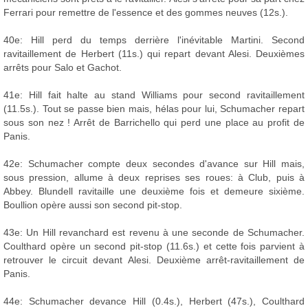
Ferrari pour remettre de l'essence et des gommes neuves (12s.).
40e: Hill perd du temps derrière l'inévitable Martini. Second
ravitaillement de Herbert (11s.) qui repart devant Alesi. Deuxièmes
arrêts pour Salo et Gachot.
41e: Hill fait halte au stand Williams pour second ravitaillement
(11.5s.). Tout se passe bien mais, hélas pour lui, Schumacher repart
sous son nez ! Arrêt de Barrichello qui perd une place au profit de
Panis.
42e: Schumacher compte deux secondes d'avance sur Hill mais,
sous pression, allume à deux reprises ses roues: à Club, puis à
Abbey. Blundell ravitaille une deuxième fois et demeure sixième.
Boullion opère aussi son second pit-stop.
43e: Un Hill revanchard est revenu à une seconde de Schumacher.
Coulthard opère un second pit-stop (11.6s.) et cette fois parvient à
retrouver le circuit devant Alesi. Deuxième arrêt-ravitaillement de
Panis.
44e: Schumacher devance Hill (0.4s.), Herbert (47s.), Coulthard