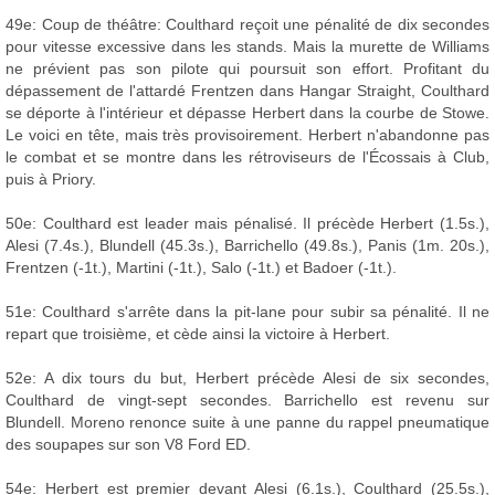
49e: Coup de théâtre: Coulthard reçoit une pénalité de dix secondes
pour vitesse excessive dans les stands. Mais la murette de Williams
ne prévient pas son pilote qui poursuit son effort. Profitant du
dépassement de l'attardé Frentzen dans Hangar Straight, Coulthard
se déporte à l'intérieur et dépasse Herbert dans la courbe de Stowe.
Le voici en tête, mais très provisoirement. Herbert n'abandonne pas
le combat et se montre dans les rétroviseurs de l'Écossais à Club,
puis à Priory.
50e: Coulthard est leader mais pénalisé. Il précède Herbert (1.5s.),
Alesi (7.4s.), Blundell (45.3s.), Barrichello (49.8s.), Panis (1m. 20s.),
Frentzen (-1t.), Martini (-1t.), Salo (-1t.) et Badoer (-1t.).
51e: Coulthard s'arrête dans la pit-lane pour subir sa pénalité. Il ne
repart que troisième, et cède ainsi la victoire à Herbert.
52e: A dix tours du but, Herbert précède Alesi de six secondes,
Coulthard de vingt-sept secondes. Barrichello est revenu sur
Blundell. Moreno renonce suite à une panne du rappel pneumatique
des soupapes sur son V8 Ford ED.
54e: Herbert est premier devant Alesi (6.1s.), Coulthard (25.5s.),