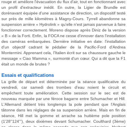
rouge et améliore l'évacuation du flux d'air, tout en fonctionnant avec
un profil d'extracteur inédit. En outre, la Ligier de Brundle est
dorénavant équipée d'une assistance de direction, un dispositif testé
sur près de mille kilomètres à Magny-Cours. Tyrrell abandonne sa
suspension arrière « Hydrolink » qu'elle n'est jamais parvenue à faire
fonctionner correctement. Moreno dispose après Diniz de la version
« B » de la Forti. Enfin, la FOCA ne cesse d'innover dans l'installation
des caméras embarquées. Dernière initiative en date: l'installation
d'un objectif cadrant le pédalier de la Pacific-Ford d'Andrea
Montermini. Apprenant cela, l'Italien écrit sur sa chaussure gauche le
message « Ciao Mamma », surmonté d'un cœur. Qui a dit que la F1
était un monde de brutes ?
Essais et qualifications
La grille de départ est déterminée par la séance qualificative du
vendredi, car samedi des trombes d'eau noient le circuit et
empêchent toute amélioration. Cette session sur le sec est de
nouveau marquée par une féroce bagarre entre Schumacher et Hill.
L'Allemand détient très longtemps la pole pendant que l'Anglais
tâtonne dans les réglages de sa suspension arrière. Mais en fin de
séance, Hill met la gomme et arrache sa huitième pole position
(1'28''124'''), deux dixièmes devant Schumacher. Coulthard (3ème)