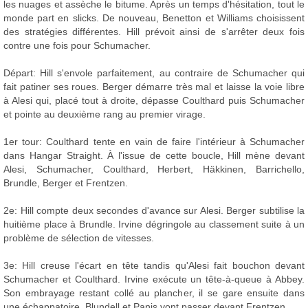
les nuages et assèche le bitume. Après un temps d'hésitation, tout le
monde part en slicks. De nouveau, Benetton et Williams choisissent
des stratégies différentes. Hill prévoit ainsi de s'arrêter deux fois
contre une fois pour Schumacher.
Départ: Hill s'envole parfaitement, au contraire de Schumacher qui
fait patiner ses roues. Berger démarre très mal et laisse la voie libre
à Alesi qui, placé tout à droite, dépasse Coulthard puis Schumacher
et pointe au deuxième rang au premier virage.
1er tour: Coulthard tente en vain de faire l'intérieur à Schumacher
dans Hangar Straight. À l'issue de cette boucle, Hill mène devant
Alesi, Schumacher, Coulthard, Herbert, Häkkinen, Barrichello,
Brundle, Berger et Frentzen.
2e: Hill compte deux secondes d'avance sur Alesi. Berger subtilise la
huitième place à Brundle. Irvine dégringole au classement suite à un
problème de sélection de vitesses.
3e: Hill creuse l'écart en tête tandis qu'Alesi fait bouchon devant
Schumacher et Coulthard. Irvine exécute un tête-à-queue à Abbey.
Son embrayage restant collé au plancher, il se gare ensuite dans
une échappatoire. Blundell et Panis vont passer devant Frentzen.