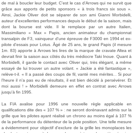
de mal à boucler leur budget. C'est le cas d'Arrows qui ne survit que
grâce aux apports de petits sponsors « à trois francs six sous ».
Ainsi, Jackie Oliver doit se séparer de son ami Gianni Morbidelli,
auteur d'excellentes performances depuis le début de la saison, mais
dont la bourse est vide. Il le remplace par un autre Italien,
Massimiliano « Max » Papis, ancien animateur du championnat
transalpin de F3, vainqueur d'une épreuve de F3000 en 1994 et ex-
pilote d'essais pour Lotus. Âgé de 25 ans, le grand Papis (il mesure
1m. 83) apporte à Arrows les lires de la marque de cravate Altea et
devrait finir la saison aux côtés du très médiocre Taki Inoue. Quant à
Morbidelli, il garde le contact avec Oliver qui, très élégant, a même
essayé de lui trouver un autre volant. « Jackie a été fantastique »,
relève-t-il. « Il a passé des coups de fil, vanté mes mérites... Si pour
l'heure il n'a pas eu de résultats, il est bien décidé à persévérer. Et
moi aussi ! » Morbidelli demeure en effet en contrat avec Arrows
jusqu'à fin 1995.
La FIA avalise pour 1996 une nouvelle règle applicable en
qualifications dite des « 107 % » : ne seront dorénavant admis sur la
grille que les pilotes ayant réalisé un chrono au moins égal à 107 %
de la performance du détenteur de la pole position. Une telle mesure
a évidemment pour objectif d'exclure de la grille les monoplaces les