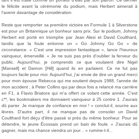
tant il est traité comme un porteur d'eau par son patron. Ce dernier
le félicite avant la cérémonie du podium, mais Herbert aimerait à
l'avenir davantage de considération.
Reste que remporter sa première victoire en Formule 1 à Silverstone
est pour un Britannique un bonheur sans prix. Sur le podium, Johnny
Herbert est porté en triomphe par Jean Alesi et David Coulthard,
tandis que la foule entonne un « Go Johnny Go Go » de
circonstance. « C'est une impression fantastique », lance l'heureux
vainqueur, émerveillé. « Je ne suis pas près d'oublier la ferveur du
public. Aujourd'hui, je comprends ce que voulaient dire Nigel
[Mansell] et Damon [Hill] quand ils en parlaient. Ce ne fut pas
toujours facile pour moi. Aujourd'hui, j'ai envie de dire un grand merci
pour mon épouse Rebecca qui me soutient depuis 1988, l'année de
mon accident ; à Peter Collins qui par deux fois a relancé ma carrière
en F1, à Flavio Briatore qui m'a offert ce volant cette année. C'est
c**, les bookmakers me donnaient vainqueur à 25 contre 1. J'aurais
dû parier. Je manque de confiance en moi ! » conclut-il, sourire aux
lèvres. D'autre part, il ne manque pas de consoler un David
Coulthard fort déçu d'être passé si près du même bonheur. Pour se
détendre, le jeune Écossais prend un bain de foule. « J'aurais dû
gagner, mais ma chance viendra un jour... » rumine-t-il...