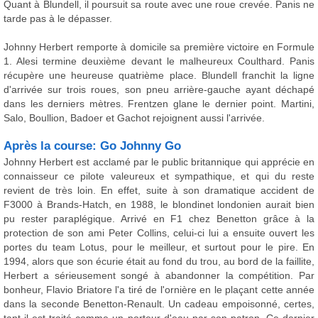
Quant à Blundell, il poursuit sa route avec une roue crevée. Panis ne
tarde pas à le dépasser.
Johnny Herbert remporte à domicile sa première victoire en Formule
1. Alesi termine deuxième devant le malheureux Coulthard. Panis
récupère une heureuse quatrième place. Blundell franchit la ligne
d'arrivée sur trois roues, son pneu arrière-gauche ayant déchapé
dans les derniers mètres. Frentzen glane le dernier point. Martini,
Salo, Boullion, Badoer et Gachot rejoignent aussi l'arrivée.
Après la course: Go Johnny Go
Johnny Herbert est acclamé par le public britannique qui apprécie en
connaisseur ce pilote valeureux et sympathique, et qui du reste
revient de très loin. En effet, suite à son dramatique accident de
F3000 à Brands-Hatch, en 1988, le blondinet londonien aurait bien
pu rester paraplégique. Arrivé en F1 chez Benetton grâce à la
protection de son ami Peter Collins, celui-ci lui a ensuite ouvert les
portes du team Lotus, pour le meilleur, et surtout pour le pire. En
1994, alors que son écurie était au fond du trou, au bord de la faillite,
Herbert a sérieusement songé à abandonner la compétition. Par
bonheur, Flavio Briatore l'a tiré de l'ornière en le plaçant cette année
dans la seconde Benetton-Renault. Un cadeau empoisonné, certes,