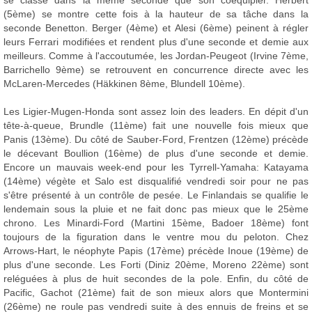
se classe dans la même seconde que son coéquipier. Herbert
(5ème) se montre cette fois à la hauteur de sa tâche dans la
seconde Benetton. Berger (4ème) et Alesi (6ème) peinent à régler
leurs Ferrari modifiées et rendent plus d'une seconde et demie aux
meilleurs. Comme à l'accoutumée, les Jordan-Peugeot (Irvine 7ème,
Barrichello 9ème) se retrouvent en concurrence directe avec les
McLaren-Mercedes (Häkkinen 8ème, Blundell 10ème).
Les Ligier-Mugen-Honda sont assez loin des leaders. En dépit d'un
tête-à-queue, Brundle (11ème) fait une nouvelle fois mieux que
Panis (13ème). Du côté de Sauber-Ford, Frentzen (12ème) précède
le décevant Boullion (16ème) de plus d'une seconde et demie.
Encore un mauvais week-end pour les Tyrrell-Yamaha: Katayama
(14ème) végète et Salo est disqualifié vendredi soir pour ne pas
s'être présenté à un contrôle de pesée. Le Finlandais se qualifie le
lendemain sous la pluie et ne fait donc pas mieux que le 25ème
chrono. Les Minardi-Ford (Martini 15ème, Badoer 18ème) font
toujours de la figuration dans le ventre mou du peloton. Chez
Arrows-Hart, le néophyte Papis (17ème) précède Inoue (19ème) de
plus d'une seconde. Les Forti (Diniz 20ème, Moreno 22ème) sont
reléguées à plus de huit secondes de la pole. Enfin, du côté de
Pacific, Gachot (21ème) fait de son mieux alors que Montermini
(26ème) ne roule pas vendredi suite à des ennuis de freins et se