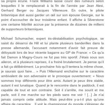
sa propre écurie. Frank Williams laisse courir des rumeurs selon
lesquelles il le remplacerait à la fin de l'année par Jean Alesi,
Gerhard Berger ou Jacques Villeneuve. En outre, le pilote
britannique doit aussi garder un œil sur son épouse Georgie, sur le
point d'accoucher de leur troisième enfant. Il affiche à Silverstone
une certaine fébrilité accrue par la présence de dizaines de milliers
de supporteurs britanniques.
Michael Schumacher, expert ès-déstabilisation psychologique, se
saisit du désarroi de Hill et lui plante plusieurs banderilles dans la
presse allemande, l'accusant notamment d'avoir fait preuve de
déloyauté lors de leur récente bagarre au GP de France: « Ce qu'a
fait Damon à Magny-Cours ne fut pas très sportif. J'étais sous son
aileron, et à plusieurs reprises, il a freiné brutalement. Je pense qu'il
a fait ça délibérément. La prochaine fois qu'il tentera la même chose,
je saurais quoi faire... » Puis l'Allemand enchaîne sur le caractère
ambivalent de son adversaire et le provoque ouvertement: « Nous
sommes trop différents pour être amis. Autant je peux être stable,
autant il est lunatique. Quand je le rencontre dans le paddock, il est
capable de tout et son contraire. Soit il s'arrête, me sourit et me
parle, soit il me marche sur les pieds sans me voir ! [...] Je n'ai
jamais compris cette attitude. Mais peut-être y-a-t-il plus qu'une
affaire de caractère... Il voit le championnat du monde s'éloigner de