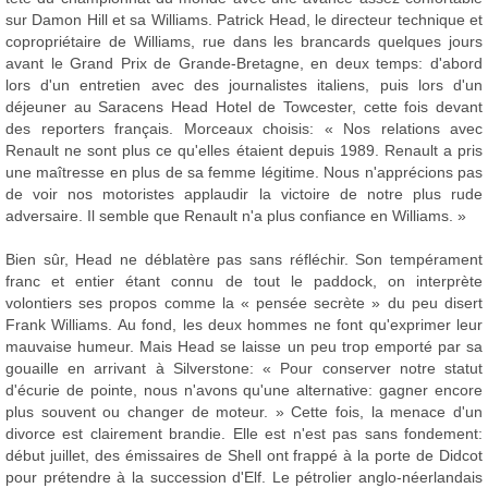
sur Damon Hill et sa Williams. Patrick Head, le directeur technique et
copropriétaire de Williams, rue dans les brancards quelques jours
avant le Grand Prix de Grande-Bretagne, en deux temps: d'abord
lors d'un entretien avec des journalistes italiens, puis lors d'un
déjeuner au Saracens Head Hotel de Towcester, cette fois devant
des reporters français. Morceaux choisis: « Nos relations avec
Renault ne sont plus ce qu'elles étaient depuis 1989. Renault a pris
une maîtresse en plus de sa femme légitime. Nous n'apprécions pas
de voir nos motoristes applaudir la victoire de notre plus rude
adversaire. Il semble que Renault n'a plus confiance en Williams. »
Bien sûr, Head ne déblatère pas sans réfléchir. Son tempérament
franc et entier étant connu de tout le paddock, on interprète
volontiers ses propos comme la « pensée secrète » du peu disert
Frank Williams. Au fond, les deux hommes ne font qu'exprimer leur
mauvaise humeur. Mais Head se laisse un peu trop emporté par sa
gouaille en arrivant à Silverstone: « Pour conserver notre statut
d'écurie de pointe, nous n'avons qu'une alternative: gagner encore
plus souvent ou changer de moteur. » Cette fois, la menace d'un
divorce est clairement brandie. Elle est n'est pas sans fondement:
début juillet, des émissaires de Shell ont frappé à la porte de Didcot
pour prétendre à la succession d'Elf. Le pétrolier anglo-néerlandais