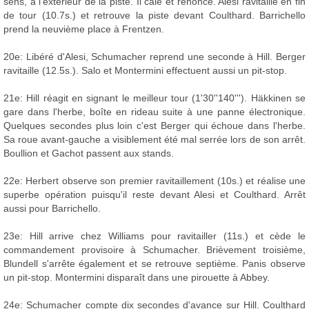
sens, à l'extérieur de la piste. Il cale et renonce. Alesi ravitaille en fin
de tour (10.7s.) et retrouve la piste devant Coulthard. Barrichello
prend la neuvième place à Frentzen.
20e: Libéré d'Alesi, Schumacher reprend une seconde à Hill. Berger
ravitaille (12.5s.). Salo et Montermini effectuent aussi un pit-stop.
21e: Hill réagit en signant le meilleur tour (1'30''140'''). Häkkinen se
gare dans l'herbe, boîte en rideau suite à une panne électronique.
Quelques secondes plus loin c'est Berger qui échoue dans l'herbe.
Sa roue avant-gauche a visiblement été mal serrée lors de son arrêt.
Boullion et Gachot passent aux stands.
22e: Herbert observe son premier ravitaillement (10s.) et réalise une
superbe opération puisqu'il reste devant Alesi et Coulthard. Arrêt
aussi pour Barrichello.
23e: Hill arrive chez Williams pour ravitailler (11s.) et cède le
commandement provisoire à Schumacher. Brièvement troisième,
Blundell s'arrête également et se retrouve septième. Panis observe
un pit-stop. Montermini disparaît dans une pirouette à Abbey.
24e: Schumacher compte dix secondes d'avance sur Hill. Coulthard