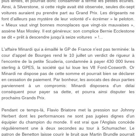
plus lentes, et pourrait donc condamner à terme les petites écuries.
Ainsi, à Silverstone, si cette règle avait été observée, seules dix-sept
voitures auraient pu prendre part au Grand Prix. Les dirigeants ne
font d'ailleurs pas mystère de leur volonté d'« écrémer » le peloton.
« Mieux vaut vingt bonnes monoplaces que vingt-six mauvaises »,
assène Max Mosley. Il est généreux: son complice Bernie Ecclestone
se dit « prêt à descendre jusqu'à seize voitures » !...
L'affaire Minardi qui a émaillé le GP de France n'est pas terminée: la
cour d'appel de Bourges rend le 10 juillet un verdict de rigueur à
l'encontre de la petite Scuderia, condamnée à payer 430 000 livres
sterling à GPES, la société qui lui loue les V8 Ford-Cosworth. Or
Minardi ne dispose pas de cette somme et pourrait bien se déclarer
en cessation de paiement. Par bonheur, les avocats des deux parties
parviennent à un compromis: Minardi disposera d'un délai
conséquent pour payer sa dette, et pourra ainsi disputer les
prochains Grands Prix.
Pendant ce temps-là, Flavio Briatore met la pression sur Johnny
Herbert dont les performances ne sont pas jugées dignes d'un
équipier du champion du monde. Il est vrai que l'Anglais concède
régulièrement une à deux secondes au tour à Schumacher. Le
patron de Benetton laisse courir le bruit que Martin Brundle pourrait