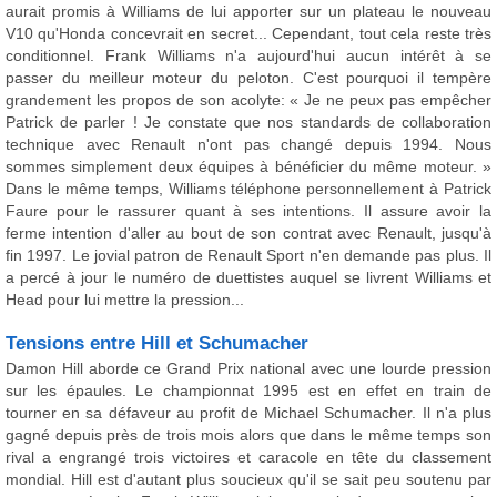
aurait promis à Williams de lui apporter sur un plateau le nouveau
V10 qu'Honda concevrait en secret... Cependant, tout cela reste très
conditionnel. Frank Williams n'a aujourd'hui aucun intérêt à se
passer du meilleur moteur du peloton. C'est pourquoi il tempère
grandement les propos de son acolyte: « Je ne peux pas empêcher
Patrick de parler ! Je constate que nos standards de collaboration
technique avec Renault n'ont pas changé depuis 1994. Nous
sommes simplement deux équipes à bénéficier du même moteur. »
Dans le même temps, Williams téléphone personnellement à Patrick
Faure pour le rassurer quant à ses intentions. Il assure avoir la
ferme intention d'aller au bout de son contrat avec Renault, jusqu'à
fin 1997. Le jovial patron de Renault Sport n'en demande pas plus. Il
a percé à jour le numéro de duettistes auquel se livrent Williams et
Head pour lui mettre la pression...
Tensions entre Hill et Schumacher
Damon Hill aborde ce Grand Prix national avec une lourde pression
sur les épaules. Le championnat 1995 est en effet en train de
tourner en sa défaveur au profit de Michael Schumacher. Il n'a plus
gagné depuis près de trois mois alors que dans le même temps son
rival a engrangé trois victoires et caracole en tête du classement
mondial. Hill est d'autant plus soucieux qu'il se sait peu soutenu par