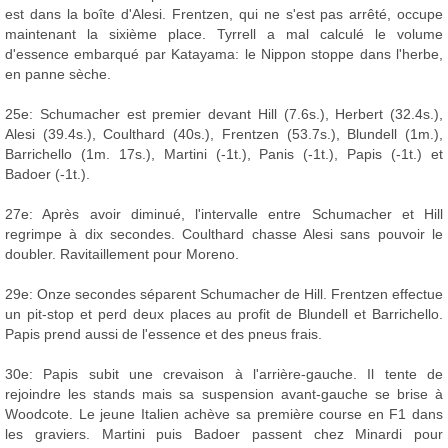
est dans la boîte d'Alesi. Frentzen, qui ne s'est pas arrêté, occupe
maintenant la sixième place. Tyrrell a mal calculé le volume
d'essence embarqué par Katayama: le Nippon stoppe dans l'herbe,
en panne sèche.
25e: Schumacher est premier devant Hill (7.6s.), Herbert (32.4s.),
Alesi (39.4s.), Coulthard (40s.), Frentzen (53.7s.), Blundell (1m.),
Barrichello (1m. 17s.), Martini (-1t.), Panis (-1t.), Papis (-1t.) et
Badoer (-1t.).
27e: Après avoir diminué, l'intervalle entre Schumacher et Hill
regrimpe à dix secondes. Coulthard chasse Alesi sans pouvoir le
doubler. Ravitaillement pour Moreno.
29e: Onze secondes séparent Schumacher de Hill. Frentzen effectue
un pit-stop et perd deux places au profit de Blundell et Barrichello.
Papis prend aussi de l'essence et des pneus frais.
30e: Papis subit une crevaison à l'arrière-gauche. Il tente de
rejoindre les stands mais sa suspension avant-gauche se brise à
Woodcote. Le jeune Italien achève sa première course en F1 dans
les graviers. Martini puis Badoer passent chez Minardi pour