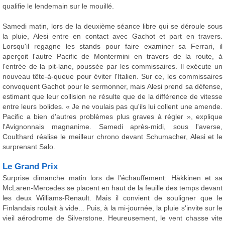
qualifie le lendemain sur le mouillé.
Samedi matin, lors de la deuxième séance libre qui se déroule sous
la pluie, Alesi entre en contact avec Gachot et part en travers.
Lorsqu'il regagne les stands pour faire examiner sa Ferrari, il
aperçoit l'autre Pacific de Montermini en travers de la route, à
l'entrée de la pit-lane, poussée par les commissaires. Il exécute un
nouveau tête-à-queue pour éviter l'Italien. Sur ce, les commissaires
convoquent Gachot pour le sermonner, mais Alesi prend sa défense,
estimant que leur collision ne résulte que de la différence de vitesse
entre leurs bolides. « Je ne voulais pas qu'ils lui collent une amende.
Pacific a bien d'autres problèmes plus graves à régler », explique
l'Avignonnais magnanime. Samedi après-midi, sous l'averse,
Coulthard réalise le meilleur chrono devant Schumacher, Alesi et le
surprenant Salo.
Le Grand Prix
Surprise dimanche matin lors de l'échauffement: Häkkinen et sa
McLaren-Mercedes se placent en haut de la feuille des temps devant
les deux Williams-Renault. Mais il convient de souligner que le
Finlandais roulait à vide... Puis, à la mi-journée, la pluie s'invite sur le
vieil aérodrome de Silverstone. Heureusement, le vent chasse vite