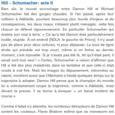
Hill - Schumacher: acte II
Bien sûr, le nouvel accrochage entre Damon Hill et Michael
Schumacher fait des gorges chaudes. Si l'an passé, après leur
collision à Adélaïde, pourtant beaucoup plus lourde d'enjeux et de
conséquences, les deux rivaux s'étaient plutôt ménagés, cette fois
chacun se défend vigoureusement. En particulier Schumacher qui
éreinte son rival à terre: « Ce qu'a fait Damon était particulièrement
inutile, stupide. À cet endroit [NDLA: le gauche de Priory], il n'y avait
pas de place pour deux voitures, ni pour dépasser. Le bout de ligne
droite qui précède est trop court, même si on freine au dernier
moment, c'est injouable. Si je n'avais pas été là, tel qu'il était parti, il
serait sorti tout seul ! » Certes, Schumacher a raison d'affirmer que
Hill a été des plus maladroits dans sa tentative et que celle-ci était
vouée à mal finir. Mais les images du dépassement, visionnées au
ralenti, montrent aussi que l'Allemand a hésité quelques temps sur la
trajectoire à adopter. Damon Hill pense que le champion du monde
lui a volontairement coupé la trajectoire, comme à Adélaïde, mais
devant la presse, il se borne à évoquer « un banal incident de
course ».
Comme il fallait s'y attendre, les nombreux détracteurs de Damon Hill
sortent les couteaux. Flavio Briatore estime que sa manœuvre est