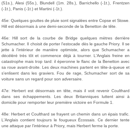
(51s.), Alesi (55s.), Blundell (1m. 28s.), Barrichello (-1t.), Frentzen
(-1t.), Panis (-1t.) et Martini (-1t.).
45e: Quelques gouttes de pluie sont signalées entre Copse et Stowe.
Hill est désormais à une demi-seconde de la Benetton de tête.
46e: Hill sort de la courbe de Bridge quelques mètres derrière
Schumacher. Il choisit de porter l'estocade dès le gauche Priory. Il se
jette à l'intérieur de manière optimiste, alors que Schumacher a
décéléré très tôt et commence déjà à tourner. L'Anglais freine en
catastrophe mais trop tard: il éperonne le flanc de la Benetton avec
sa roue avant-droite. Les deux machines partent en tête-à-queue et
s'enlisent dans les graviers. Fou de rage, Schumacher sort de sa
voiture sans un regard pour son adversaire.
47e: Herbert est désormais en tête, mais il voit revenir Coulthard
dans ses échappements. Les deux Britanniques luttent ainsi à
domicile pour remporter leur première victoire en Formule 1.
48e: Herbert et Coulthard se frayent un chemin dans un épais trafic.
L'Anglais contient toujours le fougueux Écossais. Ce dernier tente
une attaque par l'intérieur à Priory, mais Herbert ferme la porte.