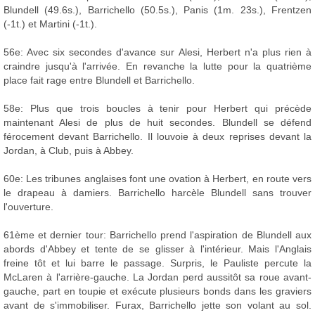
Blundell (49.6s.), Barrichello (50.5s.), Panis (1m. 23s.), Frentzen
(-1t.) et Martini (-1t.).
56e: Avec six secondes d'avance sur Alesi, Herbert n'a plus rien à
craindre jusqu'à l'arrivée. En revanche la lutte pour la quatrième
place fait rage entre Blundell et Barrichello.
58e: Plus que trois boucles à tenir pour Herbert qui précède
maintenant Alesi de plus de huit secondes. Blundell se défend
férocement devant Barrichello. Il louvoie à deux reprises devant la
Jordan, à Club, puis à Abbey.
60e: Les tribunes anglaises font une ovation à Herbert, en route vers
le drapeau à damiers. Barrichello harcèle Blundell sans trouver
l'ouverture.
61ème et dernier tour: Barrichello prend l'aspiration de Blundell aux
abords d'Abbey et tente de se glisser à l'intérieur. Mais l'Anglais
freine tôt et lui barre le passage. Surpris, le Pauliste percute la
McLaren à l'arrière-gauche. La Jordan perd aussitôt sa roue avant-
gauche, part en toupie et exécute plusieurs bonds dans les graviers
avant de s'immobiliser. Furax, Barrichello jette son volant au sol.