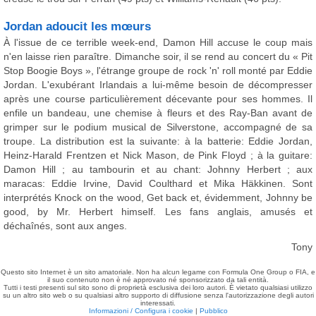
Jordan adoucit les mœurs
À l'issue de ce terrible week-end, Damon Hill accuse le coup mais
n'en laisse rien paraître. Dimanche soir, il se rend au concert du « Pit
Stop Boogie Boys », l'étrange groupe de rock 'n' roll monté par Eddie
Jordan. L'exubérant Irlandais a lui-même besoin de décompresser
après une course particulièrement décevante pour ses hommes. Il
enfile un bandeau, une chemise à fleurs et des Ray-Ban avant de
grimper sur le podium musical de Silverstone, accompagné de sa
troupe. La distribution est la suivante: à la batterie: Eddie Jordan,
Heinz-Harald Frentzen et Nick Mason, de Pink Floyd ; à la guitare:
Damon Hill ; au tambourin et au chant: Johnny Herbert ; aux
maracas: Eddie Irvine, David Coulthard et Mika Häkkinen. Sont
interprétés Knock on the wood, Get back et, évidemment, Johnny be
good, by Mr. Herbert himself. Les fans anglais, amusés et
déchaînés, sont aux anges.
Tony
Questo sito Internet è un sito amatoriale. Non ha alcun legame con Formula One Group o FIA, e
il suo contenuto non è né approvato né sponsorizzato da tali entità.
Tutti i testi presenti sul sito sono di proprietà esclusiva dei loro autori. È vietato qualsiasi utilizzo
su un altro sito web o su qualsiasi altro supporto di diffusione senza l'autorizzazione degli autori
interessati.
Informazioni / Configura i cookie
|
Pubblico