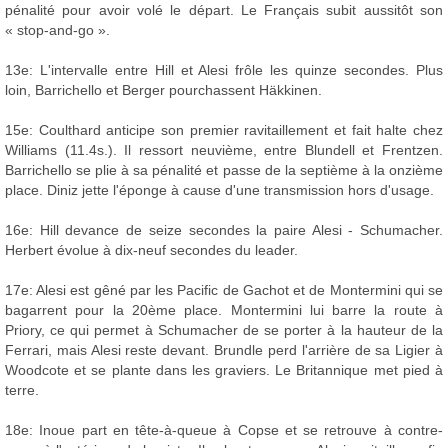
pénalité pour avoir volé le départ. Le Français subit aussitôt son
« stop-and-go ».
13e: L'intervalle entre Hill et Alesi frôle les quinze secondes. Plus
loin, Barrichello et Berger pourchassent Häkkinen.
15e: Coulthard anticipe son premier ravitaillement et fait halte chez
Williams (11.4s.). Il ressort neuvième, entre Blundell et Frentzen.
Barrichello se plie à sa pénalité et passe de la septième à la onzième
place. Diniz jette l'éponge à cause d'une transmission hors d'usage.
16e: Hill devance de seize secondes la paire Alesi - Schumacher.
Herbert évolue à dix-neuf secondes du leader.
17e: Alesi est gêné par les Pacific de Gachot et de Montermini qui se
bagarrent pour la 20ème place. Montermini lui barre la route à
Priory, ce qui permet à Schumacher de se porter à la hauteur de la
Ferrari, mais Alesi reste devant. Brundle perd l'arrière de sa Ligier à
Woodcote et se plante dans les graviers. Le Britannique met pied à
terre.
18e: Inoue part en tête-à-queue à Copse et se retrouve à contre-