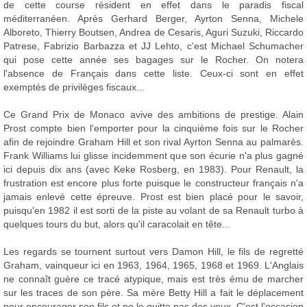
de cette course résident en effet dans le paradis fiscal
méditerranéen. Après Gerhard Berger, Ayrton Senna, Michele
Alboreto, Thierry Boutsen, Andrea de Cesaris, Aguri Suzuki, Riccardo
Patrese, Fabrizio Barbazza et JJ Lehto, c'est Michael Schumacher
qui pose cette année ses bagages sur le Rocher. On notera
l'absence de Français dans cette liste. Ceux-ci sont en effet
exemptés de privilèges fiscaux...
Ce Grand Prix de Monaco avive des ambitions de prestige. Alain
Prost compte bien l'emporter pour la cinquième fois sur le Rocher
afin de rejoindre Graham Hill et son rival Ayrton Senna au palmarès.
Frank Williams lui glisse incidemment que son écurie n'a plus gagné
ici depuis dix ans (avec Keke Rosberg, en 1983). Pour Renault, la
frustration est encore plus forte puisque le constructeur français n'a
jamais enlevé cette épreuve. Prost est bien placé pour le savoir,
puisqu'en 1982 il est sorti de la piste au volant de sa Renault turbo à
quelques tours du but, alors qu'il caracolait en tête...
Les regards se tournent surtout vers Damon Hill, le fils de regretté
Graham, vainqueur ici en 1963, 1964, 1965, 1968 et 1969. L'Anglais
ne connaît guère ce tracé atypique, mais est très ému de marcher
sur les traces de son père. Sa mère Betty Hill a fait le déplacement
pour encourager son fils et ne le quitte pas des yeux. C'est l'occasion