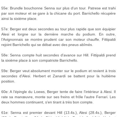
55e: Brundle bouchonne Senna sur plus d'un tour. Patrese est trahi
par son moteur et se gare à la chicane du port. Barrichello récupère
ainsi la sixième place.
57e: Berger est deux secondes au tour plus rapide que son équipier
Alesi et lorgne sur la dernière marche du podium. En outre,
l'Avignonnais se montre prudent car son moteur chauffe. Fittipaldi
rejoint Barrichello qui se débat avec des pneus abîmés.
58e: Senna compte huit secondes d'avance sur Hill. Fittipaldi prend
la sixième place à son compatriote Barrichello.
59e: Berger veut absolument monter sur le podium et revient à trois
secondes d'Alesi. Herbert et Zanardi se battent pour la huitième
position.
60e: A l'épingle du Loews, Berger tente de faire l'intérieur à Alesi. Il
rate sa manœuvre, monte sur ses freins et frôle l'autre Ferrari. Les
deux hommes continuent, s'en tirant à très bon compte.
61e: Senna est premier devant Hill (13.4s.), Alesi (28.4s.), Berger