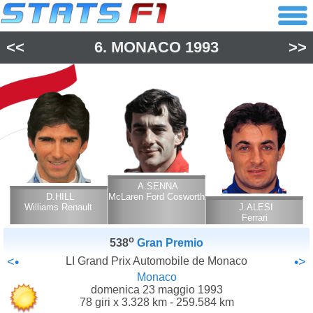
<<
6.
MONACO
1993
>>
A.SENNA
D.HILL
McLaren Ford Cosworth
Williams Renault
J.ALESI
Ferrari
o
538
Gran Premio
<•
LI Grand Prix Automobile de Monaco
•>
Monaco
domenica 23 maggio 1993
78 giri x 3.328 km - 259.584 km