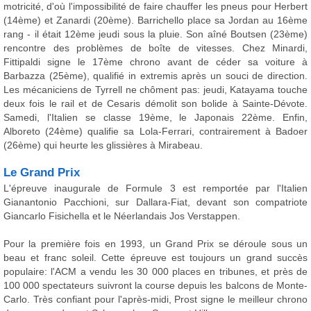
motricité, d'où l'impossibilité de faire chauffer les pneus pour Herbert
(14ème) et Zanardi (20ème). Barrichello place sa Jordan au 16ème
rang - il était 12ème jeudi sous la pluie. Son aîné Boutsen (23ème)
rencontre des problèmes de boîte de vitesses. Chez Minardi,
Fittipaldi signe le 17ème chrono avant de céder sa voiture à
Barbazza (25ème), qualifié in extremis après un souci de direction.
Les mécaniciens de Tyrrell ne chôment pas: jeudi, Katayama touche
deux fois le rail et de Cesaris démolit son bolide à Sainte-Dévote.
Samedi, l'Italien se classe 19ème, le Japonais 22ème. Enfin,
Alboreto (24ème) qualifie sa Lola-Ferrari, contrairement à Badoer
(26ème) qui heurte les glissières à Mirabeau.
Le Grand Prix
L'épreuve inaugurale de Formule 3 est remportée par l'Italien
Gianantonio Pacchioni, sur Dallara-Fiat, devant son compatriote
Giancarlo Fisichella et le Néerlandais Jos Verstappen.
Pour la première fois en 1993, un Grand Prix se déroule sous un
beau et franc soleil. Cette épreuve est toujours un grand succès
populaire: l'ACM a vendu les 30 000 places en tribunes, et près de
100 000 spectateurs suivront la course depuis les balcons de Monte-
Carlo. Très confiant pour l'après-midi, Prost signe le meilleur chrono