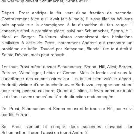
du warm-up devant Schumacher, Senna et Hill.
Départ: Prost anticipe le feu vert d'une fraction de seconde.
Contrairement à ce qu'il avait fait à Imola, il laisse filer sa Williams
puis appuie sur le champignon à la disparition du feu rouge. Il
conserve ainsi la première place, suivi par Schumacher, Senna, Hill,
Alesi et Berger. Plusieurs pilotes connaissent des hésitations
similaires à celle de Prost, notamment Andretti qui rencontre un
problème de boîte. Touché par Katayama, Blundell tire tout droit à
Sainte-Dévote, mais peut repartir.
1er tour: Prost mène devant Schumacher, Senna, Hill, Alesi, Berger,
Patrese, Wendlinger, Lehto et Comas. Mais le leader est sous la
surveillance des commissaires car il a bel et bien volé le départ.
Andretti, victime d'une touchette avec Barbazza, regagne son stand
pour remplacer sa calandre. Quant à l'Italien, il devra parcourir toute
la distance avec une crémaillère de direction endommagée.
2e: Prost, Schumacher et Senna creusent le trou sur Hill, poursuivi
par les Ferrari.
3e: Prost s'enfuit et compte deux secondes d'avance sur
Schumacher. Il prend aussi un tour à Andretti.