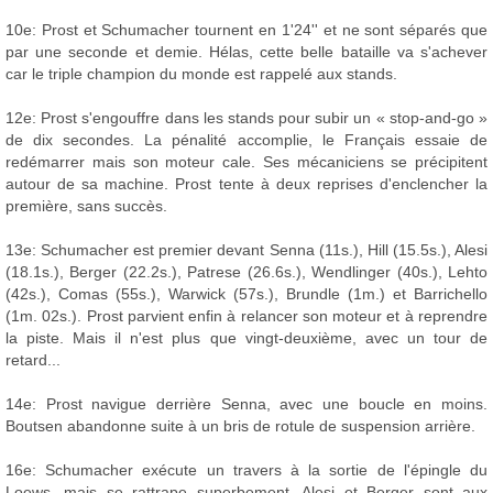
10e: Prost et Schumacher tournent en 1'24'' et ne sont séparés que
par une seconde et demie. Hélas, cette belle bataille va s'achever
car le triple champion du monde est rappelé aux stands.
12e: Prost s'engouffre dans les stands pour subir un « stop-and-go »
de dix secondes. La pénalité accomplie, le Français essaie de
redémarrer mais son moteur cale. Ses mécaniciens se précipitent
autour de sa machine. Prost tente à deux reprises d'enclencher la
première, sans succès.
13e: Schumacher est premier devant Senna (11s.), Hill (15.5s.), Alesi
(18.1s.), Berger (22.2s.), Patrese (26.6s.), Wendlinger (40s.), Lehto
(42s.), Comas (55s.), Warwick (57s.), Brundle (1m.) et Barrichello
(1m. 02s.). Prost parvient enfin à relancer son moteur et à reprendre
la piste. Mais il n'est plus que vingt-deuxième, avec un tour de
retard...
14e: Prost navigue derrière Senna, avec une boucle en moins.
Boutsen abandonne suite à un bris de rotule de suspension arrière.
16e: Schumacher exécute un travers à la sortie de l'épingle du
Loews, mais se rattrape superbement. Alesi et Berger sont aux