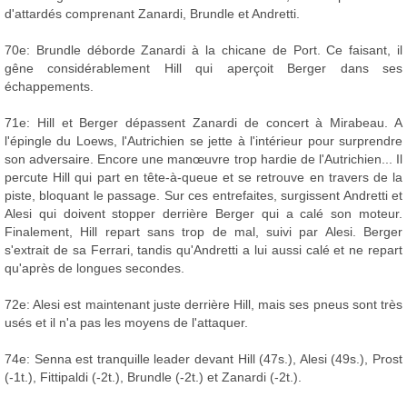
d'attardés comprenant Zanardi, Brundle et Andretti.
70e: Brundle déborde Zanardi à la chicane de Port. Ce faisant, il
gêne considérablement Hill qui aperçoit Berger dans ses
échappements.
71e: Hill et Berger dépassent Zanardi de concert à Mirabeau. A
l'épingle du Loews, l'Autrichien se jette à l'intérieur pour surprendre
son adversaire. Encore une manœuvre trop hardie de l'Autrichien... Il
percute Hill qui part en tête-à-queue et se retrouve en travers de la
piste, bloquant le passage. Sur ces entrefaites, surgissent Andretti et
Alesi qui doivent stopper derrière Berger qui a calé son moteur.
Finalement, Hill repart sans trop de mal, suivi par Alesi. Berger
s'extrait de sa Ferrari, tandis qu'Andretti a lui aussi calé et ne repart
qu'après de longues secondes.
72e: Alesi est maintenant juste derrière Hill, mais ses pneus sont très
usés et il n'a pas les moyens de l'attaquer.
74e: Senna est tranquille leader devant Hill (47s.), Alesi (49s.), Prost
(-1t.), Fittipaldi (-2t.), Brundle (-2t.) et Zanardi (-2t.).