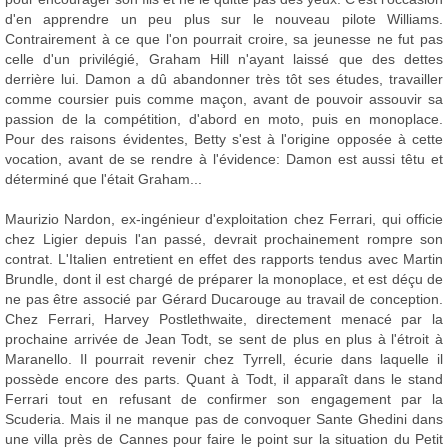
d'en apprendre un peu plus sur le nouveau pilote Williams.
Contrairement à ce que l'on pourrait croire, sa jeunesse ne fut pas
celle d'un privilégié, Graham Hill n'ayant laissé que des dettes
derrière lui. Damon a dû abandonner très tôt ses études, travailler
comme coursier puis comme maçon, avant de pouvoir assouvir sa
passion de la compétition, d'abord en moto, puis en monoplace.
Pour des raisons évidentes, Betty s'est à l'origine opposée à cette
vocation, avant de se rendre à l'évidence: Damon est aussi têtu et
déterminé que l'était Graham...
Maurizio Nardon, ex-ingénieur d'exploitation chez Ferrari, qui officie
chez Ligier depuis l'an passé, devrait prochainement rompre son
contrat. L'Italien entretient en effet des rapports tendus avec Martin
Brundle, dont il est chargé de préparer la monoplace, et est déçu de
ne pas être associé par Gérard Ducarouge au travail de conception.
Chez Ferrari, Harvey Postlethwaite, directement menacé par la
prochaine arrivée de Jean Todt, se sent de plus en plus à l'étroit à
Maranello. Il pourrait revenir chez Tyrrell, écurie dans laquelle il
possède encore des parts. Quant à Todt, il apparaît dans le stand
Ferrari tout en refusant de confirmer son engagement par la
Scuderia. Mais il ne manque pas de convoquer Sante Ghedini dans
une villa près de Cannes pour faire le point sur la situation du Petit