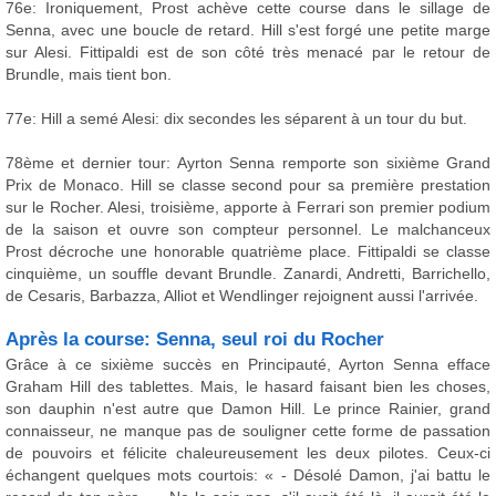
76e: Ironiquement, Prost achève cette course dans le sillage de
Senna, avec une boucle de retard. Hill s'est forgé une petite marge
sur Alesi. Fittipaldi est de son côté très menacé par le retour de
Brundle, mais tient bon.
77e: Hill a semé Alesi: dix secondes les séparent à un tour du but.
78ème et dernier tour: Ayrton Senna remporte son sixième Grand
Prix de Monaco. Hill se classe second pour sa première prestation
sur le Rocher. Alesi, troisième, apporte à Ferrari son premier podium
de la saison et ouvre son compteur personnel. Le malchanceux
Prost décroche une honorable quatrième place. Fittipaldi se classe
cinquième, un souffle devant Brundle. Zanardi, Andretti, Barrichello,
de Cesaris, Barbazza, Alliot et Wendlinger rejoignent aussi l'arrivée.
Après la course: Senna, seul roi du Rocher
Grâce à ce sixième succès en Principauté, Ayrton Senna efface
Graham Hill des tablettes. Mais, le hasard faisant bien les choses,
son dauphin n'est autre que Damon Hill. Le prince Rainier, grand
connaisseur, ne manque pas de souligner cette forme de passation
de pouvoirs et félicite chaleureusement les deux pilotes. Ceux-ci
échangent quelques mots courtois: « - Désolé Damon, j'ai battu le