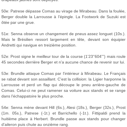
50e: Patrese dépasse Comas au virage de Mirabeau. Dans la foulée,
Berger double la Larrousse à l'épingle. La Footwork de Suzuki est
ôtée par une grue.
51e: Senna observe un changement de pneus assez longuet (10s.).
Mais le Brésilien ressort largement en tête, devant son équipier
Andretti qui navigue en treizième position.
52e: Prost signe le meilleur tour de la course (1'23''604''') mais roule
45 secondes derrière Berger et n'a aucune chance de revenir sur lui.
53e: Brundle attaque Comas par l'intérieur à Mirabeau. Le Français
se rabat devant son assaillant. C'est la collision: la Ligier harponne la
Larrousse et perd un flap qui découpe le pneu arrière-gauche de
Comas. Celui-ci ne peut ramener sa voiture aux stands et se range
dans l'échappatoire le plus proche.
54e: Senna mène devant Hill (6s.), Alesi (18s.), Berger (32s.), Prost
(1m. 05s.), Patrese (-1t.) et Barrichello (-1t.). Fittipaldi prend la
huitième place à Herbert. Brundle passe aux stands pour changer
d'aileron puis chute au onzième rang.