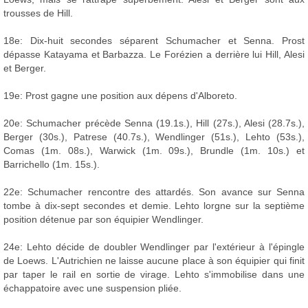
trousses de Hill.
18e: Dix-huit secondes séparent Schumacher et Senna. Prost
dépasse Katayama et Barbazza. Le Forézien a derrière lui Hill, Alesi
et Berger.
19e: Prost gagne une position aux dépens d'Alboreto.
20e: Schumacher précède Senna (19.1s.), Hill (27s.), Alesi (28.7s.),
Berger (30s.), Patrese (40.7s.), Wendlinger (51s.), Lehto (53s.),
Comas (1m. 08s.), Warwick (1m. 09s.), Brundle (1m. 10s.) et
Barrichello (1m. 15s.).
22e: Schumacher rencontre des attardés. Son avance sur Senna
tombe à dix-sept secondes et demie. Lehto lorgne sur la septième
position détenue par son équipier Wendlinger.
24e: Lehto décide de doubler Wendlinger par l'extérieur à l'épingle
de Loews. L'Autrichien ne laisse aucune place à son équipier qui finit
par taper le rail en sortie de virage. Lehto s'immobilise dans une
échappatoire avec une suspension pliée.