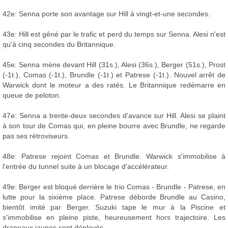
42e: Senna porte son avantage sur Hill à vingt-et-une secondes.
43e: Hill est gêné par le trafic et perd du temps sur Senna. Alesi n'est
qu'à cinq secondes du Britannique.
45e: Senna mène devant Hill (31s.), Alesi (36s.), Berger (51s.), Prost
(-1t.), Comas (-1t.), Brundle (-1t.) et Patrese (-1t.). Nouvel arrêt de
Warwick dont le moteur a des ratés. Le Britannique redémarre en
queue de peloton.
47e: Senna a trente-deux secondes d'avance sur Hill. Alesi se plaint
à son tour de Comas qui, en pleine bourre avec Brundle, ne regarde
pas ses rétroviseurs.
48e: Patrese rejoint Comas et Brundle. Warwick s'immobilise à
l'entrée du tunnel suite à un blocage d'accélérateur.
49e: Berger est bloqué derrière le trio Comas - Brundle - Patrese, en
lutte pour la sixième place. Patrese déborde Brundle au Casino,
bientôt imité par Berger. Suzuki tape le mur à la Piscine et
s'immobilise en pleine piste, heureusement hors trajectoire. Les
drapeaux jaunes sont déployés.