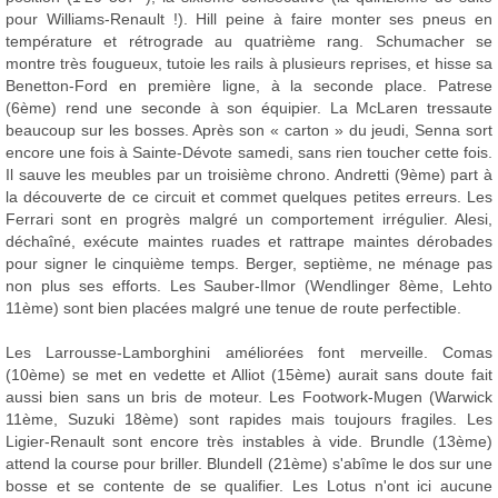
pour Williams-Renault !). Hill peine à faire monter ses pneus en
température et rétrograde au quatrième rang. Schumacher se
montre très fougueux, tutoie les rails à plusieurs reprises, et hisse sa
Benetton-Ford en première ligne, à la seconde place. Patrese
(6ème) rend une seconde à son équipier. La McLaren tressaute
beaucoup sur les bosses. Après son « carton » du jeudi, Senna sort
encore une fois à Sainte-Dévote samedi, sans rien toucher cette fois.
Il sauve les meubles par un troisième chrono. Andretti (9ème) part à
la découverte de ce circuit et commet quelques petites erreurs. Les
Ferrari sont en progrès malgré un comportement irrégulier. Alesi,
déchaîné, exécute maintes ruades et rattrape maintes dérobades
pour signer le cinquième temps. Berger, septième, ne ménage pas
non plus ses efforts. Les Sauber-Ilmor (Wendlinger 8ème, Lehto
11ème) sont bien placées malgré une tenue de route perfectible.
Les Larrousse-Lamborghini améliorées font merveille. Comas
(10ème) se met en vedette et Alliot (15ème) aurait sans doute fait
aussi bien sans un bris de moteur. Les Footwork-Mugen (Warwick
11ème, Suzuki 18ème) sont rapides mais toujours fragiles. Les
Ligier-Renault sont encore très instables à vide. Brundle (13ème)
attend la course pour briller. Blundell (21ème) s'abîme le dos sur une
bosse et se contente de se qualifier. Les Lotus n'ont ici aucune