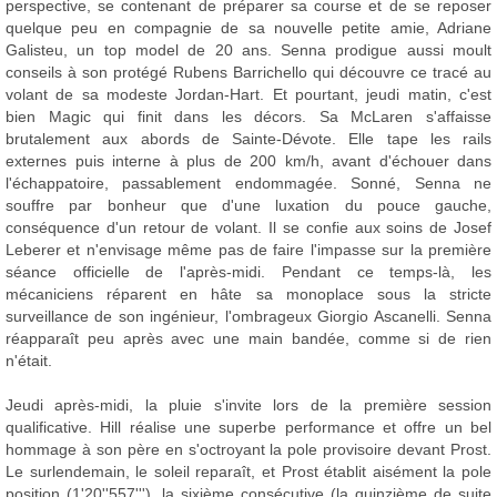
perspective, se contenant de préparer sa course et de se reposer
quelque peu en compagnie de sa nouvelle petite amie, Adriane
Galisteu, un top model de 20 ans. Senna prodigue aussi moult
conseils à son protégé Rubens Barrichello qui découvre ce tracé au
volant de sa modeste Jordan-Hart. Et pourtant, jeudi matin, c'est
bien Magic qui finit dans les décors. Sa McLaren s'affaisse
brutalement aux abords de Sainte-Dévote. Elle tape les rails
externes puis interne à plus de 200 km/h, avant d'échouer dans
l'échappatoire, passablement endommagée. Sonné, Senna ne
souffre par bonheur que d'une luxation du pouce gauche,
conséquence d'un retour de volant. Il se confie aux soins de Josef
Leberer et n'envisage même pas de faire l'impasse sur la première
séance officielle de l'après-midi. Pendant ce temps-là, les
mécaniciens réparent en hâte sa monoplace sous la stricte
surveillance de son ingénieur, l'ombrageux Giorgio Ascanelli. Senna
réapparaît peu après avec une main bandée, comme si de rien
n'était.
Jeudi après-midi, la pluie s'invite lors de la première session
qualificative. Hill réalise une superbe performance et offre un bel
hommage à son père en s'octroyant la pole provisoire devant Prost.
Le surlendemain, le soleil reparaît, et Prost établit aisément la pole
position (1'20''557'''), la sixième consécutive (la quinzième de suite