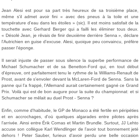
Jean Alesi est pour sa part très heureux de sa troisième place,
même s'il admet avoir fini « avec des pneus à la toile et une
température d'eau dans les étoiles » (sic). Il est moins satisfait de la
touchette avec Gerhard Berger qui a failli les éliminer tous deux.
« Désolé Jean, je rêvais de finir deuxième derrière Senna », déclare
l'Autrichien en guise d'excuse. Alesi, quoique peu convaincu, préfère
passer l'éponge.
Il serait injuste de passer sous silence la superbe performance de
Michael Schumacher et de sa Benetton-Ford qui, en tout début
d'épreuve, ont parfaitement tenu le rythme de la Williams-Renault de
Prost, avant de s'envoler devant la McLaren-Ford de Senna. Sans la
panne qui l'a frappé, l'Allemand aurait certainement gagné ce Grand
Prix. Voilà qui est de bon augure pour la suite du championnat: et si
Schumacher se mêlait au duel Prost - Senna ?
Enfin, comme d'habitude, le GP de Monaco a été fertile en péripéties
et en accrochages, d'où quelques algarades entre pilotes après
l'arrivée. Ainsi entre Érik Comas et Martin Brundle. Surtout, JJ Lehto
accuse son collègue Karl Wendlinger de l'avoir tout bonnement jeté
dehors ! Peter Sauber, furieux d'avoir perdu une belle occasion