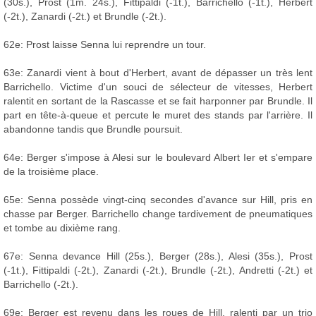
(30s.), Prost (1m. 24s.), Fittipaldi (-1t.), Barrichello (-1t.), Herbert
(-2t.), Zanardi (-2t.) et Brundle (-2t.).
62e: Prost laisse Senna lui reprendre un tour.
63e: Zanardi vient à bout d'Herbert, avant de dépasser un très lent
Barrichello. Victime d'un souci de sélecteur de vitesses, Herbert
ralentit en sortant de la Rascasse et se fait harponner par Brundle. Il
part en tête-à-queue et percute le muret des stands par l'arrière. Il
abandonne tandis que Brundle poursuit.
64e: Berger s'impose à Alesi sur le boulevard Albert Ier et s'empare
de la troisième place.
65e: Senna possède vingt-cinq secondes d'avance sur Hill, pris en
chasse par Berger. Barrichello change tardivement de pneumatiques
et tombe au dixième rang.
67e: Senna devance Hill (25s.), Berger (28s.), Alesi (35s.), Prost
(-1t.), Fittipaldi (-2t.), Zanardi (-2t.), Brundle (-2t.), Andretti (-2t.) et
Barrichello (-2t.).
69e: Berger est revenu dans les roues de Hill, ralenti par un trio