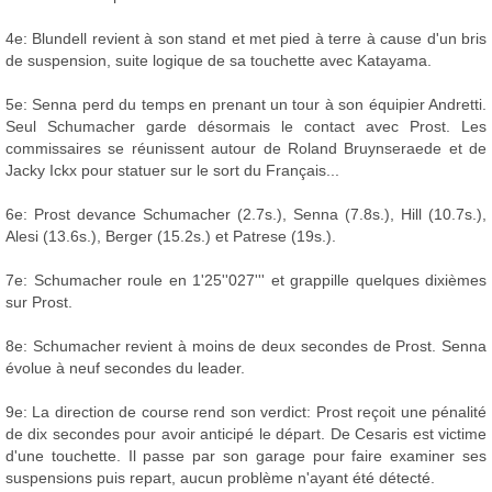
4e: Blundell revient à son stand et met pied à terre à cause d'un bris
de suspension, suite logique de sa touchette avec Katayama.
5e: Senna perd du temps en prenant un tour à son équipier Andretti.
Seul Schumacher garde désormais le contact avec Prost. Les
commissaires se réunissent autour de Roland Bruynseraede et de
Jacky Ickx pour statuer sur le sort du Français...
6e: Prost devance Schumacher (2.7s.), Senna (7.8s.), Hill (10.7s.),
Alesi (13.6s.), Berger (15.2s.) et Patrese (19s.).
7e: Schumacher roule en 1'25''027''' et grappille quelques dixièmes
sur Prost.
8e: Schumacher revient à moins de deux secondes de Prost. Senna
évolue à neuf secondes du leader.
9e: La direction de course rend son verdict: Prost reçoit une pénalité
de dix secondes pour avoir anticipé le départ. De Cesaris est victime
d'une touchette. Il passe par son garage pour faire examiner ses
suspensions puis repart, aucun problème n'ayant été détecté.