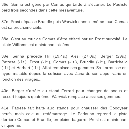
36e: Senna est gêné par Comas qui tarde à s'écarter. Le Pauliste
perd trois secondes dans cette mésaventure.
37e: Prost dépasse Brundle puis Warwick dans le même tour. Comas
est sa prochaine cible.
38e: C'est au tour de Comas d'être effacé par un Prost survolté. Le
pilote Williams est maintenant sixième.
39e: Senna précède Hill (19.4s.), Alesi (27.8s.), Berger (29s.),
Patrese (-1t.), Prost (-1t.), Comas (-1t.), Brundle (-1t.), Barrichello
(-1t.) et Herbert (-1t.). Alliot remplace ses gommes. Sa Larrousse est
hyper-instable depuis la collision avec Zanardi: son appui varie en
fonction des virages...
40e: Berger s'arrête au stand Ferrari pour changer de pneus et
ressort toujours quatrième. Warwick remplace aussi ses gommes.
41e: Patrese fait halte aux stands pour chausser des Goodyear
neufs, mais cale au redémarrage. Le Padouan reprend la piste
derrière Comas et Brundle, en pleine bagarre. Prost est maintenant
cinquième.