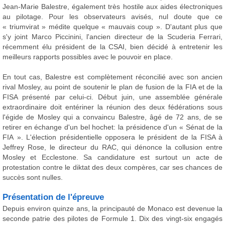
Jean-Marie Balestre, également très hostile aux aides électroniques
au pilotage. Pour les observateurs avisés, nul doute que ce
« triumvirat » médite quelque « mauvais coup ». D'autant plus que
s'y joint Marco Piccinini, l'ancien directeur de la Scuderia Ferrari,
récemment élu président de la CSAI, bien décidé à entretenir les
meilleurs rapports possibles avec le pouvoir en place.
En tout cas, Balestre est complètement réconcilié avec son ancien
rival Mosley, au point de soutenir le plan de fusion de la FIA et de la
FISA présenté par celui-ci. Début juin, une assemblée générale
extraordinaire doit entériner la réunion des deux fédérations sous
l'égide de Mosley qui a convaincu Balestre, âgé de 72 ans, de se
retirer en échange d'un bel hochet: la présidence d'un « Sénat de la
FIA ». L'élection présidentielle opposera le président de la FISA à
Jeffrey Rose, le directeur du RAC, qui dénonce la collusion entre
Mosley et Ecclestone. Sa candidature est surtout un acte de
protestation contre le diktat des deux compères, car ses chances de
succès sont nulles.
Présentation de l'épreuve
Depuis environ quinze ans, la principauté de Monaco est devenue la
seconde patrie des pilotes de Formule 1. Dix des vingt-six engagés