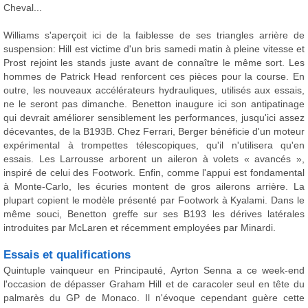
Cheval...
Williams s'aperçoit ici de la faiblesse de ses triangles arrière de
suspension: Hill est victime d'un bris samedi matin à pleine vitesse et
Prost rejoint les stands juste avant de connaître le même sort. Les
hommes de Patrick Head renforcent ces pièces pour la course. En
outre, les nouveaux accélérateurs hydrauliques, utilisés aux essais,
ne le seront pas dimanche. Benetton inaugure ici son antipatinage
qui devrait améliorer sensiblement les performances, jusqu'ici assez
décevantes, de la B193B. Chez Ferrari, Berger bénéficie d'un moteur
expérimental à trompettes télescopiques, qu'il n'utilisera qu'en
essais. Les Larrousse arborent un aileron à volets « avancés »,
inspiré de celui des Footwork. Enfin, comme l'appui est fondamental
à Monte-Carlo, les écuries montent de gros ailerons arrière. La
plupart copient le modèle présenté par Footwork à Kyalami. Dans le
même souci, Benetton greffe sur ses B193 les dérives latérales
introduites par McLaren et récemment employées par Minardi.
Essais et qualifications
Quintuple vainqueur en Principauté, Ayrton Senna a ce week-end
l'occasion de dépasser Graham Hill et de caracoler seul en tête du
palmarès du GP de Monaco. Il n'évoque cependant guère cette