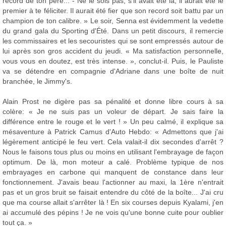
record de ton père... - Ne le sois pas, s'il avait été là, il aurait été le
premier à te féliciter. Il aurait été fier que son record soit battu par un
champion de ton calibre. » Le soir, Senna est évidemment la vedette
du grand gala du Sporting d'Été. Dans un petit discours, il remercie
les commissaires et les secouristes qui se sont empressés autour de
lui après son gros accident du jeudi. « Ma satisfaction personnelle,
vous vous en doutez, est très intense. », conclut-il. Puis, le Pauliste
va se détendre en compagnie d'Adriane dans une boîte de nuit
branchée, le Jimmy's.
Alain Prost ne digère pas sa pénalité et donne libre cours à sa
colère: « Je ne suis pas un voleur de départ. Je sais faire la
différence entre le rouge et le vert ! » Un peu calmé, il explique sa
mésaventure à Patrick Camus d'Auto Hebdo: « Admettons que j'ai
légèrement anticipé le feu vert. Cela valait-il dix secondes d'arrêt ?
Nous le faisons tous plus ou moins en utilisant l'embrayage de façon
optimum. De là, mon moteur a calé. Problème typique de nos
embrayages en carbone qui manquent de constance dans leur
fonctionnement. J'avais beau l'actionner au maxi, la 1ère n'entrait
pas et un gros bruit se faisait entendre du côté de la boîte... J'ai cru
que ma course allait s'arrêter là ! En six courses depuis Kyalami, j'en
ai accumulé des pépins ! Je ne vois qu'une bonne cuite pour oublier
tout ça. »