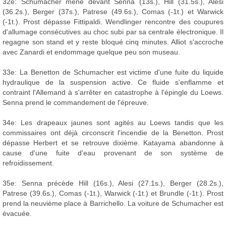
32e: Schumacher mène devant Senna (13s.), Hill (31.5s.), Alesi
(36.2s.), Berger (37s.), Patrese (49.6s.), Comas (-1t.) et Warwick
(-1t.). Prost dépasse Fittipaldi. Wendlinger rencontre des coupures
d'allumage consécutives au choc subi par sa centrale électronique. Il
regagne son stand et y reste bloqué cinq minutes. Alliot s'accroche
avec Zanardi et endommage quelque peu son museau.
33e: La Benetton de Schumacher est victime d'une fuite du liquide
hydraulique de la suspension active. Ce fluide s'enflamme et
contraint l'Allemand à s'arrêter en catastrophe à l'épingle du Loews.
Senna prend le commandement de l'épreuve.
34e: Les drapeaux jaunes sont agités au Loews tandis que les
commissaires ont déjà circonscrit l'incendie de la Benetton. Prost
dépasse Herbert et se retrouve dixième. Katayama abandonne à
cause d'une fuite d'eau provenant de son système de
refroidissement.
35e: Senna précède Hill (16s.), Alesi (27.1s.), Berger (28.2s.),
Patrese (39.6s.), Comas (-1t.), Warwick (-1t.) et Brundle (-1t.). Prost
prend la neuvième place à Barrichello. La voiture de Schumacher est
évacuée.