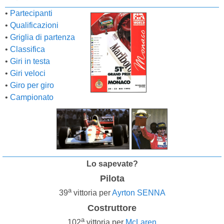
•
Partecipanti
•
Qualificazioni
•
Griglia di partenza
•
Classifica
•
Giri in testa
•
Giri veloci
•
Giro per giro
•
Campionato
Lo sapevate?
Pilota
a
39
vittoria per
Ayrton SENNA
Costruttore
a
102
vittoria per
McLaren