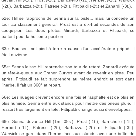
(-2t.), Barbazza (-2t.), Patrese (-2t.), Fittipaldi (-2t.) et Zanardi (-3t.).
62e: Hill se rapproche de Senna sur la piste... mais lui concède un
tour au classement général. Prost est à dix-huit secondes de son
coéquipier. Les deux pilotes Minardi, Barbazza et Fittipaldi, se
battent pour la huitième position.
63e: Boutsen met pied à terre à cause d'un accélérateur grippé. Il
était onzième.
65e: Senna laisse Hill reprendre son tour de retard. Zanardi exécute
un tête-à-queue aux Craner Curves avant de revenir en piste. Peu
après, Fittipaldi se fait surprendre au même endroit et sort dans
l'herbe. Il fait un 360° et repart.
66e: Les nuages crèvent encore une fois et l'asphalte est de plus en
plus humide. Senna entre aux stands pour mettre des pneus pluie. Il
ressort très largement en tête. Fittipaldi change aussi d'enveloppes.
68e: Senna devance Hill (1m. 08s.), Prost (-1t.), Barrichello (-1t.),
Herbert (-1t.), Patrese (-2t.), Barbazza (-2t.) et Fittipaldi (-3t.).
Warwick se gare dans l'herbe face aux stands avec une boîte de