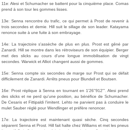
11e: Alesi et Schumacher se battent pour la cinquième place. Comas
prend à son tour les gommes lisses.
13e: Senna rencontre du trafic, ce qui permet à Prost de revenir à
trois secondes et demie. Hill suit le sillage de son leader. Katayama
renonce suite à une fuite à son embrayage.
14e: La trajectoire s'assèche de plus en plus. Prost est gêné par
Zanardi. Hill se montre dans les rétroviseurs de son équipier. Berger
met des slicks au cours d'une longue immobilisation de vingt
secondes. Warwick et Alliot changent aussi de gommes.
15e: Senna compte six secondes de marge sur Prost qui se défait
difficilement de Zanardi. Arrêts pneus pour Blundell et Boutsen.
16e: Prost réplique à Senna en tournant en 1'26''912'''. Alesi prend
des slicks et ne perd qu'une position, au bénéfice de Schumacher.
De Cesaris et Fittipaldi l'imitent. Lehto ne parvient pas à conduire le
mulet Sauber réglé pour Wendlinger et préfère renoncer.
17e: La trajectoire est maintenant quasi sèche. Cinq secondes
séparent Senna et Prost. Hill fait halte chez Williams et met les pneus