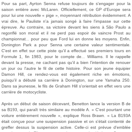
Pour sa part, Ayrton Senna refuse toujours de s'engager pour la
saison entière avec McLaren. Officiellement, ce GP d'Europe sera
pour lui une nouvelle « pige », moyennant rétribution évidemment. A
vrai dire, le Pauliste n'a jamais songé à faire l'impasse sur cette
épreuve. Au contraire, sa victoire devant les siens à São Paulo a
regonflé son moral et il ne perd pas espoir de vaincre Prost au
championnat... pour peu que Ford lui en donne les moyens. Enfin,
Donington Park a pour Senna une certaine valeur sentimentale.
C'est en effet sur cette piste qu'il a effectué ses premiers tours en
Formule 1, fin 1983, pour le compte de... Williams. Il le rappelle
devant la presse, ne cachant pas qu'il a bien l'intention de renouer
un jour ou l'autre le fil de cette histoire. Pour son jeune équipier
Damon Hill, ce rendez-vous est également riche en émotions,
puisqu'il a débuté sa carrière à Donington, sur une Yamaha 250.
Dans sa jeunesse, le fils de Graham Hill s'orientait en effet vers une
carrière de motocycliste.
Après un début de saison décevant, Benetton lance la version B de
sa B193, qui paraît très similaire au modèle A. « C'est pourtant une
voiture entièrement nouvelle », explique Ross Brawn. « La B193A
était conçue pour une suspension passive et on s'était contenté de
greffer dessus la suspension active. Celle-ci est prévue d'emblée