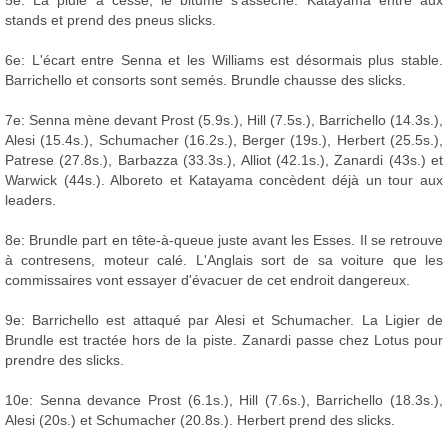
stands et prend des pneus slicks.
6e: L'écart entre Senna et les Williams est désormais plus stable.
Barrichello et consorts sont semés. Brundle chausse des slicks.
7e: Senna mène devant Prost (5.9s.), Hill (7.5s.), Barrichello (14.3s.),
Alesi (15.4s.), Schumacher (16.2s.), Berger (19s.), Herbert (25.5s.),
Patrese (27.8s.), Barbazza (33.3s.), Alliot (42.1s.), Zanardi (43s.) et
Warwick (44s.). Alboreto et Katayama concèdent déjà un tour aux
leaders.
8e: Brundle part en tête-à-queue juste avant les Esses. Il se retrouve
à contresens, moteur calé. L'Anglais sort de sa voiture que les
commissaires vont essayer d'évacuer de cet endroit dangereux.
9e: Barrichello est attaqué par Alesi et Schumacher. La Ligier de
Brundle est tractée hors de la piste. Zanardi passe chez Lotus pour
prendre des slicks.
10e: Senna devance Prost (6.1s.), Hill (7.6s.), Barrichello (18.3s.),
Alesi (20s.) et Schumacher (20.8s.). Herbert prend des slicks.