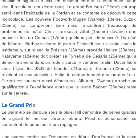
mouillé en signant un excellent huitième chrono. Le lendemain, sur le
sec, il recule au douzième rang. Le grand Boutsen (19ème) est trop
serré dans l'habitacle de la Jordan et se contente de découvrir cette
monoplace. Les nouvelle Footwork-Mugen (Warwick 13ème, Suzuki
23ème) se comportent bien mais rencontrent beaucoup de
problèmes de boîte. Chez Larrousse, Alliot (15ème) devance une
nouvelle fois un Comas (17ème) quelque peu déboussolé. Du côté
de Minardi, Barbazza dame le pion à Fittipaldi sous la pluie, mais le
lendemain, sur le sec, le Brésilien (16ème) précède l'Italien (20ème).
Katayama (18ème) doit prêter sa Tyrrell à de Cesaris (25ème) qui a
démoli la sienne dans un rude « carton » vendredi matin. Déconfiture
chez Ligier: les JS39 de Blundell (21ème) et Brundle (22ème) se
révèlent ici inconduisibles. Enfin, le comportement des lourdes Lola-
Ferrari est toujours aussi désastreux. Alboreto (24ème) arrache sa
qualification à l'expérience alors que le jeune Badoer (26ème) reste
sur le carreau.
Le Grand Prix
Le warm-up se déroule sous la pluie. Hill démontre de belles qualités
en signant le meilleur chrono. Senna, Prost et Schumacher se
contentent de peaufiner leurs réglages.
Une averse tombe sur Donington en début d'après-midi et la piste