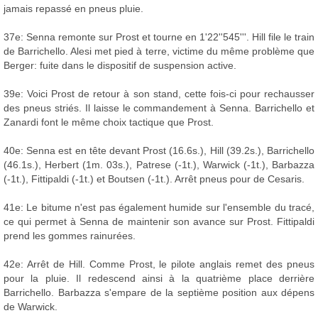
jamais repassé en pneus pluie.
37e: Senna remonte sur Prost et tourne en 1'22''545'''. Hill file le train
de Barrichello. Alesi met pied à terre, victime du même problème que
Berger: fuite dans le dispositif de suspension active.
39e: Voici Prost de retour à son stand, cette fois-ci pour rechausser
des pneus striés. Il laisse le commandement à Senna. Barrichello et
Zanardi font le même choix tactique que Prost.
40e: Senna est en tête devant Prost (16.6s.), Hill (39.2s.), Barrichello
(46.1s.), Herbert (1m. 03s.), Patrese (-1t.), Warwick (-1t.), Barbazza
(-1t.), Fittipaldi (-1t.) et Boutsen (-1t.). Arrêt pneus pour de Cesaris.
41e: Le bitume n'est pas également humide sur l'ensemble du tracé,
ce qui permet à Senna de maintenir son avance sur Prost. Fittipaldi
prend les gommes rainurées.
42e: Arrêt de Hill. Comme Prost, le pilote anglais remet des pneus
pour la pluie. Il redescend ainsi à la quatrième place derrière
Barrichello. Barbazza s'empare de la septième position aux dépens
de Warwick.