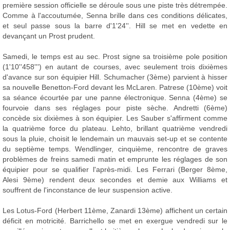
première session officielle se déroule sous une piste très détrempée.
Comme à l'accoutumée, Senna brille dans ces conditions délicates,
et seul passe sous la barre d'1'24''. Hill se met en vedette en
devançant un Prost prudent.
Samedi, le temps est au sec. Prost signe sa troisième pole position
(1'10''458''') en autant de courses, avec seulement trois dixièmes
d'avance sur son équipier Hill. Schumacher (3ème) parvient à hisser
sa nouvelle Benetton-Ford devant les McLaren. Patrese (10ème) voit
sa séance écourtée par une panne électronique. Senna (4ème) se
fourvoie dans ses réglages pour piste sèche. Andretti (6ème)
concède six dixièmes à son équipier. Les Sauber s'affirment comme
la quatrième force du plateau. Lehto, brillant quatrième vendredi
sous la pluie, choisit le lendemain un mauvais set-up et se contente
du septième temps. Wendlinger, cinquième, rencontre de graves
problèmes de freins samedi matin et emprunte les réglages de son
équipier pour se qualifier l'après-midi. Les Ferrari (Berger 8ème,
Alesi 9ème) rendent deux secondes et demie aux Williams et
souffrent de l'inconstance de leur suspension active.
Les Lotus-Ford (Herbert 11ème, Zanardi 13ème) affichent un certain
déficit en motricité. Barrichello se met en exergue vendredi sur le