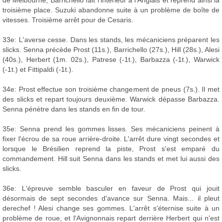
troisième place. Suzuki abandonne suite à un problème de boîte de
vitesses. Troisième arrêt pour de Cesaris.
33e: L'averse cesse. Dans les stands, les mécaniciens préparent les
slicks. Senna précède Prost (11s.), Barrichello (27s.), Hill (28s.), Alesi
(40s.), Herbert (1m. 02s.), Patrese (-1t.), Barbazza (-1t.), Warwick
(-1t.) et Fittipaldi (-1t.).
34e: Prost effectue son troisième changement de pneus (7s.). Il met
des slicks et repart toujours deuxième. Warwick dépasse Barbazza.
Senna pénètre dans les stands en fin de tour.
35e: Senna prend les gommes lisses. Ses mécaniciens peinent à
fixer l'écrou de sa roue arrière-droite. L'arrêt dure vingt secondes et
lorsque le Brésilien reprend la piste, Prost s'est emparé du
commandement. Hill suit Senna dans les stands et met lui aussi des
slicks.
36e: L'épreuve semble basculer en faveur de Prost qui jouit
désormais de sept secondes d'avance sur Senna. Mais... il pleut
derechef ! Alesi change ses gommes. L'arrêt s'éternise suite à un
problème de roue, et l'Avignonnais repart derrière Herbert qui n'est