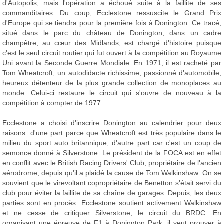
d'Autopolis, mais l'opération a échoué suite à la faillite de ses
commanditaires. Du coup, Ecclestone ressuscite le Grand Prix
d'Europe qui se tiendra pour la première fois à Donington. Ce tracé,
situé dans le parc du château de Donington, dans un cadre
champêtre, au cœur des Midlands, est chargé d'histoire puisque
c'est le seul circuit routier qui fut ouvert à la compétition au Royaume
Uni avant la Seconde Guerre Mondiale. En 1971, il est racheté par
Tom Wheatcroft, un autodidacte richissime, passionné d'automobile,
heureux détenteur de la plus grande collection de monoplaces au
monde. Celui-ci restaure le circuit qui s'ouvre de nouveau à la
compétition à compter de 1977.
Ecclestone a choisi d'inscrire Donington au calendrier pour deux
raisons: d'une part parce que Wheatcroft est très populaire dans le
milieu du sport auto britannique, d'autre part car c'est un coup de
semonce donné à Silverstone. Le président de la FOCA est en effet
en conflit avec le British Racing Drivers' Club, propriétaire de l'ancien
aérodrome, depuis qu'il a plaidé la cause de Tom Walkinshaw. On se
souvient que le virevoltant copropriétaire de Benetton s'était servi du
club pour éviter la faillite de sa chaîne de garages. Depuis, les deux
parties sont en procès. Ecclestone soutient activement Walkinshaw
et ne cesse de critiquer Silverstone, le circuit du BRDC. En
organisant une épreuve de F1 à Donington Park, il veut prouver à