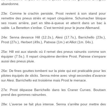
abandonne.
23e: Comme le crachin persiste, Prost revient à son stand pour
remettre des pneus striés et repart cinquième. Schumacher bloque
ses roues arrière, part en tête-à-queue et atterrit dans un bac à
sable. La Benetton s'enlise. C'est terminé pour le jeune Allemand.
24e: Senna devance Hill (12.2s.), Alesi (17.7s.), Barrichello (23s.),
Prost (27s.), Herbert (49s.), Patrese (1m.) et Alliot (1m. 04s.).
25e: Hill est aux stands où il remet des pneus rainurés comme son
équipier (7.5s.). Il repart cinquième derrière Prost. Patrese s'empare
aussi des pneus pluie.
26e: De fines gouttes tombent sur la piste qui est praticable pour les
pilotes équipés de slicks. Senna mène avec vingt secondes d'avance
sur Alesi. Barrichello est troisième mais Prost le menace.
27e: Prost dépasse Barrichello dans les Craner Curves. Boutsen
prend des gommes rainurées.
28e: L'averse se fait plus intense. Senna s'arrête pour mettre des