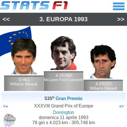
<<
3.
EUROPA
1993
>>
A.SENNA
D.HILL
McLaren Ford Cosworth
Williams Renault
A.PROST
Williams Renault
o
535
Gran Premio
<•
XXXVIII Grand Prix of Europe
•>
Donington
domenica 11 aprile 1993
76 giri x 4.023 km - 305.748 km