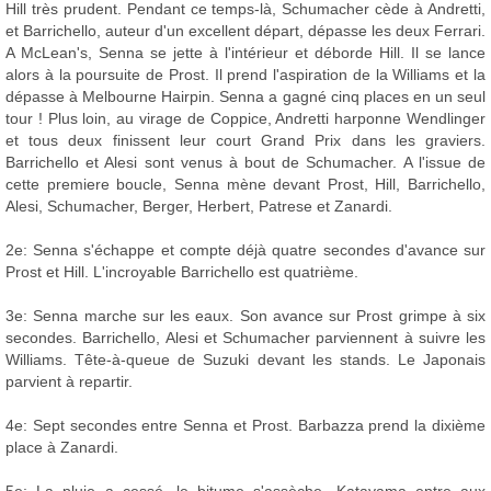
Hill très prudent. Pendant ce temps-là, Schumacher cède à Andretti,
et Barrichello, auteur d'un excellent départ, dépasse les deux Ferrari.
A McLean's, Senna se jette à l'intérieur et déborde Hill. Il se lance
alors à la poursuite de Prost. Il prend l'aspiration de la Williams et la
dépasse à Melbourne Hairpin. Senna a gagné cinq places en un seul
tour ! Plus loin, au virage de Coppice, Andretti harponne Wendlinger
et tous deux finissent leur court Grand Prix dans les graviers.
Barrichello et Alesi sont venus à bout de Schumacher. A l'issue de
cette premiere boucle, Senna mène devant Prost, Hill, Barrichello,
Alesi, Schumacher, Berger, Herbert, Patrese et Zanardi.
2e: Senna s'échappe et compte déjà quatre secondes d'avance sur
Prost et Hill. L'incroyable Barrichello est quatrième.
3e: Senna marche sur les eaux. Son avance sur Prost grimpe à six
secondes. Barrichello, Alesi et Schumacher parviennent à suivre les
Williams. Tête-à-queue de Suzuki devant les stands. Le Japonais
parvient à repartir.
4e: Sept secondes entre Senna et Prost. Barbazza prend la dixième
place à Zanardi.
5e: La pluie a cessé, le bitume s'assèche. Katayama entre aux