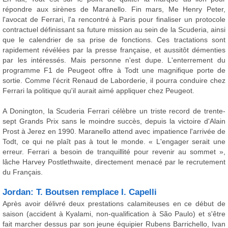
répondre aux sirènes de Maranello. Fin mars, Me Henry Peter,
l'avocat de Ferrari, l'a rencontré à Paris pour finaliser un protocole
contractuel définissant sa future mission au sein de la Scuderia, ainsi
que le calendrier de sa prise de fonctions. Ces tractations sont
rapidement révélées par la presse française, et aussitôt démenties
par les intéressés. Mais personne n'est dupe. L'enterrement du
programme F1 de Peugeot offre à Todt une magnifique porte de
sortie. Comme l'écrit Renaud de Laborderie, il pourra conduire chez
Ferrari la politique qu'il aurait aimé appliquer chez Peugeot.
A Donington, la Scuderia Ferrari célèbre un triste record de trente-
sept Grands Prix sans le moindre succès, depuis la victoire d'Alain
Prost à Jerez en 1990. Maranello attend avec impatience l'arrivée de
Todt, ce qui ne plaît pas à tout le monde. « L'engager serait une
erreur. Ferrari a besoin de tranquillité pour revenir au sommet »,
lâche Harvey Postlethwaite, directement menacé par le recrutement
du Français.
Jordan: T. Boutsen remplace I. Capelli
Après avoir délivré deux prestations calamiteuses en ce début de
saison (accident à Kyalami, non-qualification à São Paulo) et s'être
fait marcher dessus par son jeune équipier Rubens Barrichello, Ivan