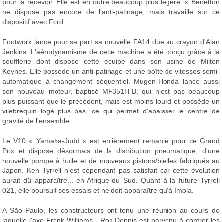
pour la recevoir. Elle est en outre beaucoup plus légère. » Benetton
ne dispose pas encore de l'anti-patinage, mais travaille sur ce
dispositif avec Ford.
Footwork lance pour sa part sa nouvelle FA14 due au crayon d'Alan
Jenkins. L'aérodynamisme de cette machine a été conçu grâce à la
soufflerie dont dispose cette équipe dans son usine de Milton
Keynes. Elle possède un anti-patinage et une boîte de vitesses semi-
automatique à changement séquentiel. Mugen-Honda lance aussi
son nouveau moteur, baptisé MF351H-B, qui n'est pas beaucoup
plus puissant que le précédent, mais est moins lourd et possède un
vilebrequin logé plus bas, ce qui permet d'abaisser le centre de
gravité de l'ensemble.
Le V10 « Yamaha-Judd » est entièrement remanié pour ce Grand
Prix et dispose désormais de la distribution pneumatique, d'une
nouvelle pompe à huile et de nouveaux pistons/bielles fabriqués au
Japon. Ken Tyrrell n'est cependant pas satisfait car cette évolution
aurait dû apparaître... en Afrique du Sud. Quant à la future Tyrrell
021, elle poursuit ses essais et ne doit apparaître qu'à Imola.
A São Paulo, les constructeurs ont tenu une réunion au cours de
laquelle l'axe Frank Williams - Ron Dennis est parvenu à contrer les