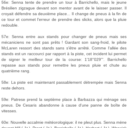
56e: Senna tente de prendre un tour à Barrichello, mais le jeune
Brésilien zigzague devant son mentor avant de le laisser passer. Il
croyait défendre sa deuxième place... Il change de pneus à la fin de
ce tour et commet l'erreur de prendre des slicks, alors que la pluie
redouble.
57e: Senna entre aux stands pour changer de pneus mais ses
mécaniciens ne sont pas prêts ! Gardant son sang-froid, le pilote
McLaren ressort des stands sans s'être arrêté. Comme l'allée des
stands est un raccourci par rapport à la piste, cet incident lui permet
de signer le meilleur tour de la course: 1'18''029'''. Barrichello
repasse aux stands pour remettre les pneus pluie et chute au
quatrième rang.
58e: La piste est maintenant passablement détrempée mais Senna
reste dehors.
59e: Patrese prend la septième place à Barbazza qui ménage ses
pneus. De Cesaris abandonne à cause d'une panne de boîte de
vitesses.
60e: Nouvelle accalmie météorologique: il ne pleut plus. Senna mène
devant Hill (-1t.), Prost (-1t.), Barrichello (-1t.), Herbert (-1t.), Warwick