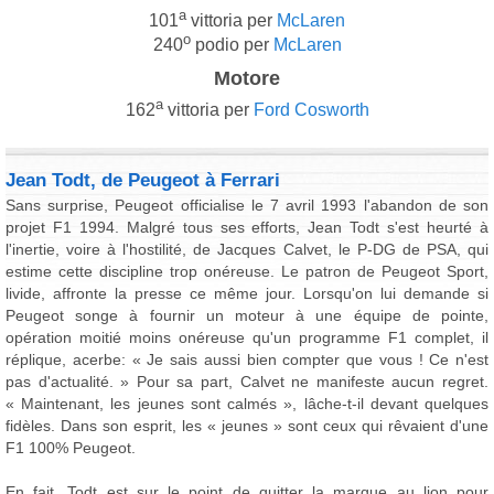
a
101
vittoria per
McLaren
o
240
podio per
McLaren
Motore
a
162
vittoria per
Ford Cosworth
Jean Todt, de Peugeot à Ferrari
Sans surprise, Peugeot officialise le 7 avril 1993 l'abandon de son
projet F1 1994. Malgré tous ses efforts, Jean Todt s'est heurté à
l'inertie, voire à l'hostilité, de Jacques Calvet, le P-DG de PSA, qui
estime cette discipline trop onéreuse. Le patron de Peugeot Sport,
livide, affronte la presse ce même jour. Lorsqu'on lui demande si
Peugeot songe à fournir un moteur à une équipe de pointe,
opération moitié moins onéreuse qu'un programme F1 complet, il
réplique, acerbe: « Je sais aussi bien compter que vous ! Ce n'est
pas d'actualité. » Pour sa part, Calvet ne manifeste aucun regret.
« Maintenant, les jeunes sont calmés », lâche-t-il devant quelques
fidèles. Dans son esprit, les « jeunes » sont ceux qui rêvaient d'une
F1 100% Peugeot.
En fait, Todt est sur le point de quitter la marque au lion pour