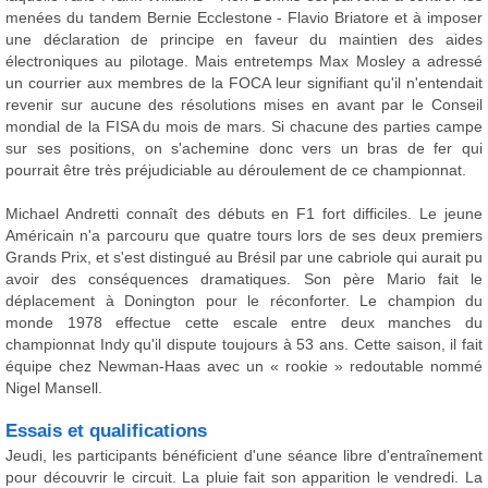
menées du tandem Bernie Ecclestone - Flavio Briatore et à imposer
une déclaration de principe en faveur du maintien des aides
électroniques au pilotage. Mais entretemps Max Mosley a adressé
un courrier aux membres de la FOCA leur signifiant qu'il n'entendait
revenir sur aucune des résolutions mises en avant par le Conseil
mondial de la FISA du mois de mars. Si chacune des parties campe
sur ses positions, on s'achemine donc vers un bras de fer qui
pourrait être très préjudiciable au déroulement de ce championnat.
Michael Andretti connaît des débuts en F1 fort difficiles. Le jeune
Américain n'a parcouru que quatre tours lors de ses deux premiers
Grands Prix, et s'est distingué au Brésil par une cabriole qui aurait pu
avoir des conséquences dramatiques. Son père Mario fait le
déplacement à Donington pour le réconforter. Le champion du
monde 1978 effectue cette escale entre deux manches du
championnat Indy qu'il dispute toujours à 53 ans. Cette saison, il fait
équipe chez Newman-Haas avec un « rookie » redoutable nommé
Nigel Mansell.
Essais et qualifications
Jeudi, les participants bénéficient d'une séance libre d'entraînement
pour découvrir le circuit. La pluie fait son apparition le vendredi. La