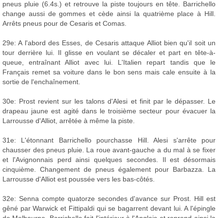
pneus pluie (6.4s.) et retrouve la piste toujours en tête. Barrichello
change aussi de gommes et cède ainsi la quatrième place à Hill.
Arrêts pneus pour de Cesaris et Comas.
29e: A l'abord des Esses, de Cesaris attaque Alliot bien qu'il soit un
tour derrière lui. Il glisse en voulant se décaler et part en tête-à-
queue, entraînant Alliot avec lui. L'Italien repart tandis que le
Français remet sa voiture dans le bon sens mais cale ensuite à la
sortie de l'enchaînement.
30e: Prost revient sur les talons d'Alesi et finit par le dépasser. Le
drapeau jaune est agité dans le troisième secteur pour évacuer la
Larrousse d'Alliot, arrêtée à même la piste.
31e: L'étonnant Barrichello pourchasse Hill. Alesi s'arrête pour
chausser des pneus pluie. La roue avant-gauche a du mal à se fixer
et l'Avignonnais perd ainsi quelques secondes. Il est désormais
cinquième. Changement de pneus également pour Barbazza. La
Larrousse d'Alliot est poussée vers les bas-côtés.
32e: Senna compte quatorze secondes d'avance sur Prost. Hill est
gêné par Warwick et Fittipaldi qui se bagarrent devant lui. A l'épingle
de Melbourne, Barrichello fait l'intérieur à l'Anglais et reprend ainsi la