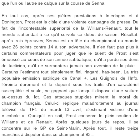
que l'un ou l'autre se calque sur la course de Senna.
En tout cas, après ses piètres prestations à Interlagos et à
Donington, Prost est la cible d'une violente campagne de presse. Du
fait de l'incontestable supériorité de la Williams-Renault, tout le
monde s'attendait à ce qu'il survole ce début de saison. Résultat:
après trois épreuves, Senna est en tête du championnat du monde
avec 26 points contre 14 à son adversaire. Il n'en faut pas plus à
certains commentateurs pour juger que le talent de Prost s'est
émoussé au cours de son année sabbatique, qu'il a perdu ses dons
de tacticien, qu'il ne surmontera jamais son aversion de la pluie...
Certains l'estiment tout simplement fini, ringard, has-been. La très
populaire émission satirique de Canal +, Les Guignols de l'Info,
l'éreinte durement et le dépeint sous les traits d'un caractériel
susceptible et veule, ne gagnant que lorsqu'il dispose d'une voiture
au-dessus du lot. Ces attaques stupides minent le moral du
champion français. Celui-ci réplique maladroitement au journal
télévisé de TF1 du mardi 13 avril, s'estimant victime d'une
« cabale ». Quoiqu'il en soit, Prost conserve le plein soutien de
Williams et de Renault. Après quelques jours de repos, il se
concentre sur le GP de Saint-Marin. Après tout, il reste treize
manches à disputer dans ce championnat 93...