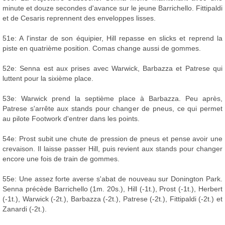
minute et douze secondes d'avance sur le jeune Barrichello. Fittipaldi
et de Cesaris reprennent des enveloppes lisses.
51e: A l'instar de son équipier, Hill repasse en slicks et reprend la
piste en quatrième position. Comas change aussi de gommes.
52e: Senna est aux prises avec Warwick, Barbazza et Patrese qui
luttent pour la sixième place.
53e: Warwick prend la septième place à Barbazza. Peu après,
Patrese s'arrête aux stands pour changer de pneus, ce qui permet
au pilote Footwork d'entrer dans les points.
54e: Prost subit une chute de pression de pneus et pense avoir une
crevaison. Il laisse passer Hill, puis revient aux stands pour changer
encore une fois de train de gommes.
55e: Une assez forte averse s'abat de nouveau sur Donington Park.
Senna précède Barrichello (1m. 20s.), Hill (-1t.), Prost (-1t.), Herbert
(-1t.), Warwick (-2t.), Barbazza (-2t.), Patrese (-2t.), Fittipaldi (-2t.) et
Zanardi (-2t.).