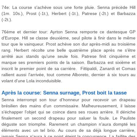
74e: La course s'achève sous une forte pluie. Senna précède Hill
(1m. 10s.), Prost (-1t.), Herbert (-1t.), Patrese (-2t.) et Barbazza
(-2t.).
76ème et dernier tour: Ayrton Senna remporte ce dantesque GP
d'Europe. Hill se classe deuxième, seul pilote à finir dans le même
tour que le vainqueur. Prost achève son dur après-midi au troisième
rang. Herbert récolte une belle quatrième place après ne s'être
arrêté aux stands qu'une seule fois. Patrese finit cinquième et
marque ses premiers points de la saison. Barbazza est sixième et
inscrit le premier point de sa carrière. Fittipaldi, Zanardi et Comas
rallient aussi l'arrivée, tout comme Alboreto, dernier à six tours au
volant d'une Lola inconduisible.
Après la course: Senna surnage, Prost boit la tasse
Senna interrompt son tour d'honneur pour recevoir un drapeau
brésilien des mains d'un commissaire. Malheureusement, il laisse
s'échapper l'objet qui se coince dans ses roues arrière. Il déniche
finalement un second drapeau pour saluer la foule. Le Pauliste
déguste son triomphe. Rarement un champion n'aura dompté les
éléments avec un tel brio. Au cours de sa déjà longue carrière,
jamais Senna n'aura à ce point éteint la concurrence. La faillite des