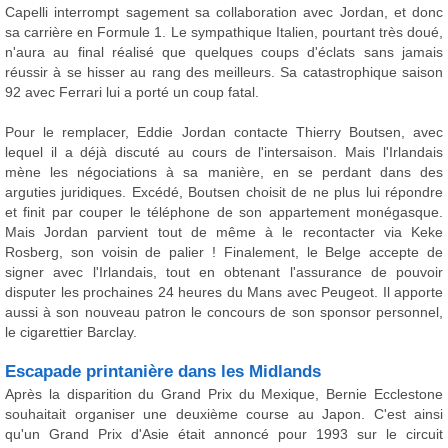
Capelli interrompt sagement sa collaboration avec Jordan, et donc
sa carrière en Formule 1. Le sympathique Italien, pourtant très doué,
n'aura au final réalisé que quelques coups d'éclats sans jamais
réussir à se hisser au rang des meilleurs. Sa catastrophique saison
92 avec Ferrari lui a porté un coup fatal.
Pour le remplacer, Eddie Jordan contacte Thierry Boutsen, avec
lequel il a déjà discuté au cours de l'intersaison. Mais l'Irlandais
mène les négociations à sa manière, en se perdant dans des
arguties juridiques. Excédé, Boutsen choisit de ne plus lui répondre
et finit par couper le téléphone de son appartement monégasque.
Mais Jordan parvient tout de même à le recontacter via Keke
Rosberg, son voisin de palier ! Finalement, le Belge accepte de
signer avec l'Irlandais, tout en obtenant l'assurance de pouvoir
disputer les prochaines 24 heures du Mans avec Peugeot. Il apporte
aussi à son nouveau patron le concours de son sponsor personnel,
le cigarettier Barclay.
Escapade printanière dans les Midlands
Après la disparition du Grand Prix du Mexique, Bernie Ecclestone
souhaitait organiser une deuxième course au Japon. C'est ainsi
qu'un Grand Prix d'Asie était annoncé pour 1993 sur le circuit