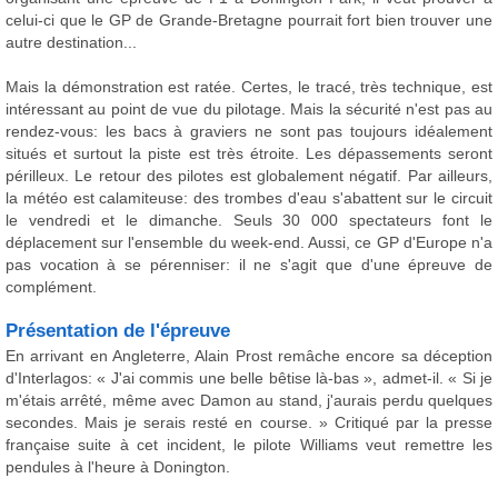
celui-ci que le GP de Grande-Bretagne pourrait fort bien trouver une
autre destination...
Mais la démonstration est ratée. Certes, le tracé, très technique, est
intéressant au point de vue du pilotage. Mais la sécurité n'est pas au
rendez-vous: les bacs à graviers ne sont pas toujours idéalement
situés et surtout la piste est très étroite. Les dépassements seront
périlleux. Le retour des pilotes est globalement négatif. Par ailleurs,
la météo est calamiteuse: des trombes d'eau s'abattent sur le circuit
le vendredi et le dimanche. Seuls 30 000 spectateurs font le
déplacement sur l'ensemble du week-end. Aussi, ce GP d'Europe n'a
pas vocation à se pérenniser: il ne s'agit que d'une épreuve de
complément.
Présentation de l'épreuve
En arrivant en Angleterre, Alain Prost remâche encore sa déception
d'Interlagos: « J'ai commis une belle bêtise là-bas », admet-il. « Si je
m'étais arrêté, même avec Damon au stand, j'aurais perdu quelques
secondes. Mais je serais resté en course. » Critiqué par la presse
française suite à cet incident, le pilote Williams veut remettre les
pendules à l'heure à Donington.