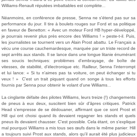
Williams-Renault réputées imbattables est complète...
Néanmoins, en conférence de presse, Senna ne s'étend pas sur sa
performance du jour. Il tire à boulets rouges sur Ford et sa politique
en faveur de Benetton: « Avec un moteur Ford HB hyper-développé,
je pourrais revenir plus près encore des Williams ! » peste-t-il. Puis,
les journalistes se tournent vers un Alain Prost abattu. Le Français a
vécu une course cauchemardesque, marquée par un triste record de
sept arrêts aux stands. Il se lance dans une longue litanie énumérant
ses soucis techniques: problèmes d'embrayage, de boîte de
vitesses, de stabilité, d'électronique etc. Railleur, Senna l'interrompt
et lui lance: « Si tu n'aimes pas ta voiture, on peut échanger si tu
veux ! » C'est un trait piquant quand on songe à tous les efforts
fournis par Senna pour obtenir le volant d'une Williams...
La cinglante défaite des pilotes Williams, leurs treize (!) changements
de pneus à eux deux, suscitent bien sûr d'âpres critiques. Patrick
Head s'empresse de se dédouaner, affirmant que ce sont Prost et
Hill qui ont choisi quand ils devaient regagner les stands et quels
pneus ils devaient chausser. C'est possible. Cela étant, on s'explique
mal pourquoi Williams a mis tous ses œufs dans le même panier: Hill
a toujours suivi Prost aux stands, alors qu'il aurait été plus judicieux