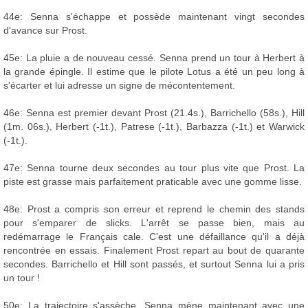
44e: Senna s'échappe et possède maintenant vingt secondes
d'avance sur Prost.
45e: La pluie a de nouveau cessé. Senna prend un tour à Herbert à
la grande épingle. Il estime que le pilote Lotus a été un peu long à
s'écarter et lui adresse un signe de mécontentement.
46e: Senna est premier devant Prost (21.4s.), Barrichello (58s.), Hill
(1m. 06s.), Herbert (-1t.), Patrese (-1t.), Barbazza (-1t.) et Warwick
(-1t.).
47e: Senna tourne deux secondes au tour plus vite que Prost. La
piste est grasse mais parfaitement praticable avec une gomme lisse.
48e: Prost a compris son erreur et reprend le chemin des stands
pour s'emparer de slicks. L'arrêt se passe bien, mais au
redémarrage le Français cale. C'est une défaillance qu'il a déjà
rencontrée en essais. Finalement Prost repart au bout de quarante
secondes. Barrichello et Hill sont passés, et surtout Senna lui a pris
un tour !
50e: La trajectoire s'assèche. Senna mène maintenant avec une