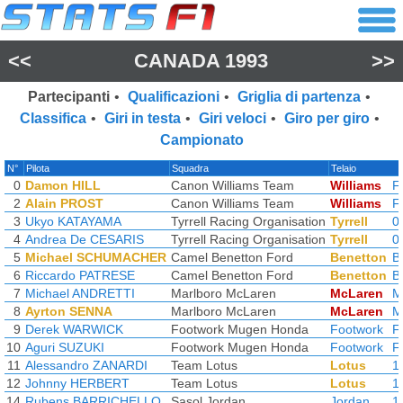
<<
CANADA 1993
>>
Partecipanti
•
Qualificazioni
•
Griglia di partenza
•
Classifica
•
Giri in testa
•
Giri veloci
•
Giro per giro
•
Campionato
N°
Pilota
Squadra
Telaio
0
Damon HILL
Canon Williams Team
Williams
F
2
Alain PROST
Canon Williams Team
Williams
F
3
Ukyo KATAYAMA
Tyrrell Racing Organisation
Tyrrell
0
4
Andrea De CESARIS
Tyrrell Racing Organisation
Tyrrell
0
5
Michael SCHUMACHER
Camel Benetton Ford
Benetton
B
6
Riccardo PATRESE
Camel Benetton Ford
Benetton
B
7
Michael ANDRETTI
Marlboro McLaren
McLaren
M
8
Ayrton SENNA
Marlboro McLaren
McLaren
M
9
Derek WARWICK
Footwork Mugen Honda
Footwork
F
10
Aguri SUZUKI
Footwork Mugen Honda
Footwork
F
11
Alessandro ZANARDI
Team Lotus
Lotus
1
12
Johnny HERBERT
Team Lotus
Lotus
1
14
Rubens BARRICHELLO
Sasol Jordan
Jordan
1