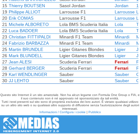
15
Thierry BOUTSEN
Sasol Jordan
Jordan
1
19
Philippe ALLIOT
Larrousse F1
Larrousse
L
20
Erik COMAS
Larrousse F1
Larrousse
L
21
Michele ALBORETO
Lola BMS Scuderia Italia
Lola
T
22
Luca BADOER
Lola BMS Scuderia Italia
Lola
T
23
Christian FITTIPALDI
Minardi F1 Team
Minardi
M
24
Fabrizio BARBAZZA
Minardi F1 Team
Minardi
M
25
Martin BRUNDLE
Ligier Gitanes Blondes
Ligier
J
26
Mark BLUNDELL
Ligier Gitanes Blondes
Ligier
J
27
Jean ALESI
Scuderia Ferrari
Ferrari
F
28
Gerhard BERGER
Scuderia Ferrari
Ferrari
F
29
Karl WENDLINGER
Sauber
Sauber
C
30
JJ LEHTO
Sauber
Sauber
C
Questo sito Internet è un sito amatoriale. Non ha alcun legame con Formula One Group o FIA, e
il suo contenuto non è né approvato né sponsorizzato da tali entità.
Tutti i testi presenti sul sito sono di proprietà esclusiva dei loro autori. È vietato qualsiasi utilizzo
su un altro sito web o su qualsiasi altro supporto di diffusione senza l'autorizzazione degli autori
interessati.
Informazioni / Configura i cookie
|
Pubblico