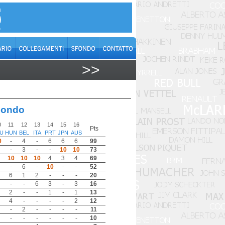
>>
mondo
0
11
12
13
14
15
16
Pts
U
HUN
BEL
ITA
PRT
JPN
AUS
0
-
4
-
6
6
6
99
-
3
-
-
10
10
73
10
10
10
4
3
4
69
-
6
-
10
-
-
52
6
1
2
-
-
-
20
-
-
6
3
-
3
16
2
-
-
1
-
1
13
4
-
-
-
-
2
12
-
2
-
-
-
-
11
-
-
-
-
-
-
10