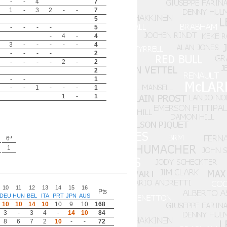
-
-
4
7
1
-
3
2
-
-
7
-
-
-
-
-
-
5
-
-
-
-
5
-
4
-
4
3
-
-
-
-
-
4
-
-
-
-
2
-
-
-
-
2
-
2
2
-
-
1
-
-
1
-
-
-
1
1
-
1
6ª
1
10
11
12
13
14
15
16
Pts
DEU
HUN
BEL
ITA
PRT
JPN
AUS
10
10
14
10
10
9
10
168
3
-
3
4
-
14
10
84
8
6
7
2
10
-
-
72