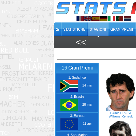
<<
16
Gran Premi
1. Sudafrica
14 mar
2. Brasile
28 mar
1.Alain PROST
3. Europa
Williams
Renault
11 apr
4. San Marino