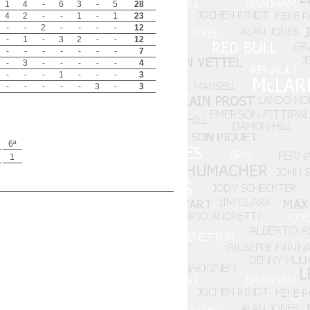
1
4
-
6
3
-
5
28
4
2
-
-
1
-
1
23
-
-
2
-
-
-
-
12
-
1
-
3
2
-
-
12
-
-
-
-
-
-
-
7
-
3
-
-
-
-
-
4
-
-
-
1
-
-
-
3
-
-
-
-
-
3
-
3
6ª
1