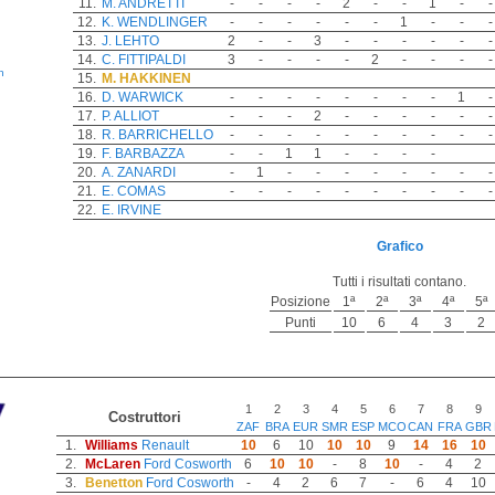
11.
M. ANDRETTI
-
-
-
-
2
-
-
1
-
-
12.
K. WENDLINGER
-
-
-
-
-
-
1
-
-
-
13.
J. LEHTO
2
-
-
3
-
-
-
-
-
-
14.
C. FITTIPALDI
3
-
-
-
-
2
-
-
-
-
h
15.
M. HAKKINEN
16.
D. WARWICK
-
-
-
-
-
-
-
-
1
-
17.
P. ALLIOT
-
-
-
2
-
-
-
-
-
-
18.
R. BARRICHELLO
-
-
-
-
-
-
-
-
-
-
19.
F. BARBAZZA
-
-
1
1
-
-
-
-
20.
A. ZANARDI
-
1
-
-
-
-
-
-
-
-
21.
E. COMAS
-
-
-
-
-
-
-
-
-
-
22.
E. IRVINE
Grafico
Tutti i risultati contano.
Posizione
1ª
2ª
3ª
4ª
5ª
Punti
10
6
4
3
2
1
2
3
4
5
6
7
8
9
Costruttori
ZAF
BRA
EUR
SMR
ESP
MCO
CAN
FRA
GBR
1.
Williams
Renault
10
6
10
10
10
9
14
16
10
2.
McLaren
Ford Cosworth
6
10
10
-
8
10
-
4
2
3.
Benetton
Ford Cosworth
-
4
2
6
7
-
6
4
10