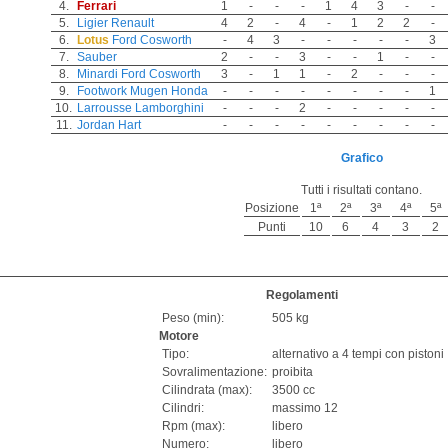
4.
Ferrari
1
-
-
-
1
4
3
-
-
5.
Ligier
Renault
4
2
-
4
-
1
2
2
-
6.
Lotus
Ford Cosworth
-
4
3
-
-
-
-
-
3
7.
Sauber
2
-
-
3
-
-
1
-
-
8.
Minardi
Ford Cosworth
3
-
1
1
-
2
-
-
-
9.
Footwork
Mugen Honda
-
-
-
-
-
-
-
-
1
10.
Larrousse
Lamborghini
-
-
-
2
-
-
-
-
-
11.
Jordan
Hart
-
-
-
-
-
-
-
-
-
Grafico
Tutti i risultati contano.
Posizione
1ª
2ª
3ª
4ª
5ª
Punti
10
6
4
3
2
Regolamenti
Peso (min):
505 kg
Motore
Tipo:
alternativo a 4 tempi con pistoni
Sovralimentazione:
proibita
Cilindrata (max):
3500 cc
Cilindri:
massimo 12
Rpm (max):
libero
Numero:
libero