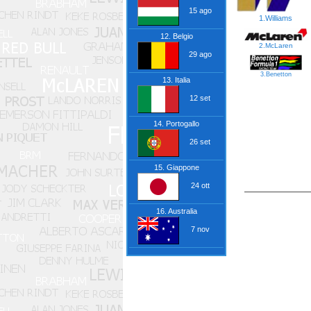
15 ago
1.Williams
12. Belgio
2.McLaren
29 ago
3.Benetton
13. Italia
12 set
14. Portogallo
26 set
15. Giappone
24 ott
16. Australia
7 nov