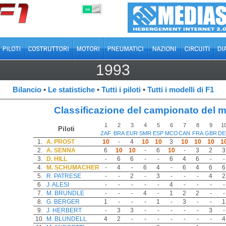
OFF
ON
1993
Bilancio
•
Le statistiche
•
Tutti i piloti
•
Tutti i modelli di F1
Classificazione del campionato del 
1
2
3
4
5
6
7
8
9
1
Piloti
ZAF
BRA
EUR
SMR
ESP
MCO
CAN
FRA
GBR
DE
1.
A. PROST
10
-
4
10
10
3
10
10
10
1
2.
A. SENNA
6
10
10
-
6
10
-
3
2
3
3.
D. HILL
-
6
6
-
-
6
4
6
-
-
4.
M. SCHUMACHER
-
4
-
6
4
-
6
4
6
6
5.
R. PATRESE
-
-
2
-
3
-
-
-
4
2
6.
J. ALESI
-
-
-
-
-
4
-
-
-
-
7.
M. BRUNDLE
-
-
-
4
-
1
2
2
-
-
8.
G. BERGER
1
-
-
-
1
-
3
-
-
1
9.
J. HERBERT
-
3
3
-
-
-
-
-
3
-
10.
M. BLUNDELL
4
2
-
-
-
-
-
-
-
4