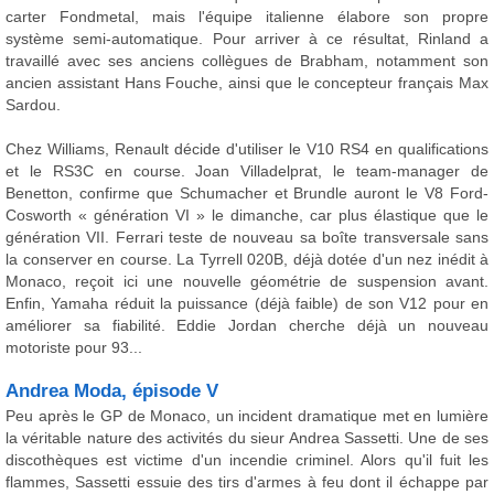
carter Fondmetal, mais l'équipe italienne élabore son propre
système semi-automatique. Pour arriver à ce résultat, Rinland a
travaillé avec ses anciens collègues de Brabham, notamment son
ancien assistant Hans Fouche, ainsi que le concepteur français Max
Sardou.
Chez Williams, Renault décide d'utiliser le V10 RS4 en qualifications
et le RS3C en course. Joan Villadelprat, le team-manager de
Benetton, confirme que Schumacher et Brundle auront le V8 Ford-
Cosworth « génération VI » le dimanche, car plus élastique que le
génération VII. Ferrari teste de nouveau sa boîte transversale sans
la conserver en course. La Tyrrell 020B, déjà dotée d'un nez inédit à
Monaco, reçoit ici une nouvelle géométrie de suspension avant.
Enfin, Yamaha réduit la puissance (déjà faible) de son V12 pour en
améliorer sa fiabilité. Eddie Jordan cherche déjà un nouveau
motoriste pour 93...
Andrea Moda, épisode V
Peu après le GP de Monaco, un incident dramatique met en lumière
la véritable nature des activités du sieur Andrea Sassetti. Une de ses
discothèques est victime d'un incendie criminel. Alors qu'il fuit les
flammes, Sassetti essuie des tirs d'armes à feu dont il échappe par