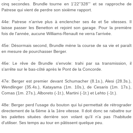
cinq secondes. Brundle tourne en 1'22''328''' et se rapproche de
Patrese qui vient de perdre son sixième rapport.
44e: Patrese n'arrive plus à enclencher ses 4e et 5e vitesses. Il
laisse passer les Benetton et rejoint son garage. Pour la première
fois de l'année, aucune Williams-Renault ne verra l'arrivée.
45e: Désormais second, Brundle mène la course de sa vie et paraît
en mesure de pourchasser Berger.
46e: Le rêve de Brundle s'envole: trahi par sa transmission, il
s'arrête sur le bas-côté après le Pont de la Concorde.
47e: Berger est premier devant Schumacher (8.1s.), Alesi (28.3s.),
Wendlinger (35.4s.), Katayama (1m. 10s.), de Cesaris (1m. 17s.),
Comas (1m. 27s.), Alboreto (-1t.), Martini (-1t.) et Lehto (-1t.).
48e: Berger perd l'usage du bouton qui lui permettait de rétrograder
directement de la 6ème à la 1ère vitesse. Il doit donc se rabattre sur
les palettes situées derrière son volant qu'il n'a pas l'habitude
d'utiliser. Ses temps au tour en pâtissent quelque peu.