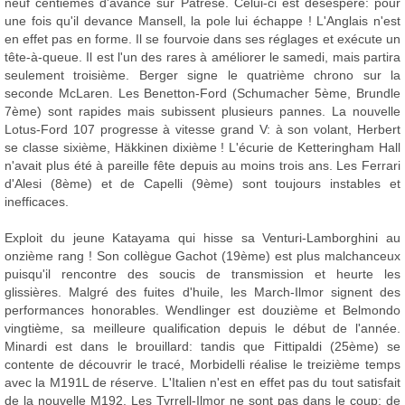
neuf centièmes d'avance sur Patrese. Celui-ci est désespéré: pour
une fois qu'il devance Mansell, la pole lui échappe ! L'Anglais n'est
en effet pas en forme. Il se fourvoie dans ses réglages et exécute un
tête-à-queue. Il est l'un des rares à améliorer le samedi, mais partira
seulement troisième. Berger signe le quatrième chrono sur la
seconde McLaren. Les Benetton-Ford (Schumacher 5ème, Brundle
7ème) sont rapides mais subissent plusieurs pannes. La nouvelle
Lotus-Ford 107 progresse à vitesse grand V: à son volant, Herbert
se classe sixième, Häkkinen dixième ! L'écurie de Ketteringham Hall
n'avait plus été à pareille fête depuis au moins trois ans. Les Ferrari
d'Alesi (8ème) et de Capelli (9ème) sont toujours instables et
inefficaces.
Exploit du jeune Katayama qui hisse sa Venturi-Lamborghini au
onzième rang ! Son collègue Gachot (19ème) est plus malchanceux
puisqu'il rencontre des soucis de transmission et heurte les
glissières. Malgré des fuites d'huile, les March-Ilmor signent des
performances honorables. Wendlinger est douzième et Belmondo
vingtième, sa meilleure qualification depuis le début de l'année.
Minardi est dans le brouillard: tandis que Fittipaldi (25ème) se
contente de découvrir le tracé, Morbidelli réalise le treizième temps
avec la M191L de réserve. L'Italien n'est en effet pas du tout satisfait
de la nouvelle M192. Les Tyrrell-Ilmor ne sont pas dans le coup: de