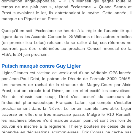
domination anglo-japonaise. » « Un Mansell qui gagne toute le
temps ne me plaît pas », répond Ecclestone. « Quand Senna et
Prost survolaient le lot, ils entretenaient le mythe. Cette année, il
manque un Piquet et un Prost. »
Quoiqu'il en soit, Ecclestone se heurte à la règle de l'unanimité qui
figure dans les Accords Concorde. Si Williams et les autres rebelles
(en premier lieu Lotus) refusent de se rallier à lui, ces réformes ne
pourront pas être entérinées au prochain Conseil mondial de la
FISA, le 24 juin prochain.
Putsch manqué contre Guy Ligier
Ligier-Gitanes est victime ce week-end d'une véritable OPA lancée
par Jean-Paul Driot, le patron de l'écurie de Formule 3000 DAMS.
Les rumeurs de rachat de la structure de Magny-Cours par Alain
Prost, qui ont circulé tout l'hiver, ont en effet excité les convoitises.
Afin de réussir son coup, Driot s'est assuré du concours de
l'industriel pharmaceutique François Lafon, qui compte s'installer
prochainement dans la Nièvre. Le terrain semble favorable. Ligier
traverse en effet une très mauvaise passe. Malgré le V10 Renault,
les machines bleues n'ont marqué aucun point et sont très loin de
pouvoir en inscrire à la régulière. Thierry Boutsen ne cesse de se
répandre en déclarations acrimonieuses. Érik Comas ne cache pas