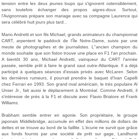
tension entre les deux jeunes loups qui s'ignorent ostensiblement,
sans toutefois échanger des propos aigres-doux. Surtout,
l'Avignonnais prépare son mariage avec sa compagne Laurence qui
sera célébré huit jours plus tard...
Mario Andretti et son fils Michael, grands animateurs du championnat
CART, arpentent le paddock de l'Île Notre-Dame, suivis par une
meute de photographes et de journalistes. L''ancien champion du
monde souhaite que son fiston trouve une place en F1 l'an prochain.
A bientôt 30 ans, Michael Andretti, vainqueur du CART l'année
passée, semble prêt à faire le grand saut outre-Atlantique. Il a déjà
participé à quelques séances d'essais privés avec McLaren. Selon
les dernières rumeurs, il pourrait prendre le baquet d'Ivan Capelli
chez Ferrari en 1993. Son grand rival américain, le très populaire Al
Unser Jr., fait aussi le déplacement à Montréal. Comme Andretti, il
s'intéresse de près à la F1 et discute avec Flavio Briatore et Frank
Williams.
Brabham semble entrer en agonie. Son propriétaire, le groupe
japonais Middlebridge, accumule en effet des millions de dollars de
dettes et se trouve au bord de la faillite. L'écurie ne survit que grâce
aux fonds fournis par une société de prêt sur gage, Landhurst