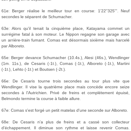
61e: Berger réalise le meilleur tour en course: 1'22''325'''. Neuf
secondes le séparent de Schumacher.
63e: Alors qu'il tenait la cinquième place, Katayama commet un
surrégime fatal à son moteur. Le Nippon regagne son garage avec
un arrière-train fumant. Comas est désormais sixième mais harcelé
par Alboreto.
65e: Berger devance Schumacher (10.4s.), Alesi (46s.), Wendlinger
(1m. 11s.), de Cesaris (-1t.), Comas (-1t.), Alboreto (-1t.), Martini
(-1t.), Lehto (-1t.) et Boutsen (-2t.).
66e: De Cesaris tourne trois secondes au tour plus vite que
Wendlinger. Il vise la quatrième place mais concède encore seize
secondes à l'Autrichien. Privé de freins et complétement épuisé,
Belmondo termine la course à faible allure.
67e: Comas s'est forgé un petit matelas d'une seconde sur Alboreto.
68e: De Cesaris n'a plus de freins et a cassé son collecteur
d'échappement. Il diminue son rythme et laisse revenir Comas.