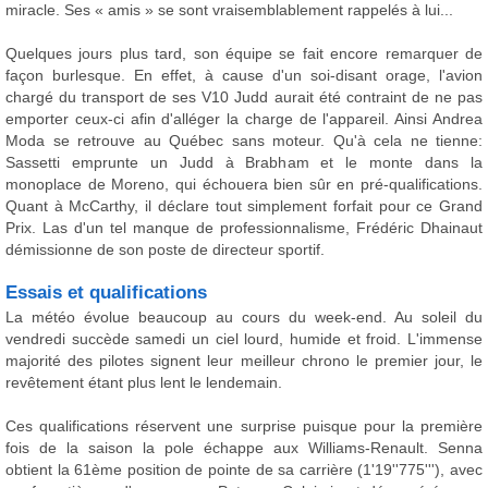
miracle. Ses « amis » se sont vraisemblablement rappelés à lui...
Quelques jours plus tard, son équipe se fait encore remarquer de
façon burlesque. En effet, à cause d'un soi-disant orage, l'avion
chargé du transport de ses V10 Judd aurait été contraint de ne pas
emporter ceux-ci afin d'alléger la charge de l'appareil. Ainsi Andrea
Moda se retrouve au Québec sans moteur. Qu'à cela ne tienne:
Sassetti emprunte un Judd à Brabham et le monte dans la
monoplace de Moreno, qui échouera bien sûr en pré-qualifications.
Quant à McCarthy, il déclare tout simplement forfait pour ce Grand
Prix. Las d'un tel manque de professionnalisme, Frédéric Dhainaut
démissionne de son poste de directeur sportif.
Essais et qualifications
La météo évolue beaucoup au cours du week-end. Au soleil du
vendredi succède samedi un ciel lourd, humide et froid. L'immense
majorité des pilotes signent leur meilleur chrono le premier jour, le
revêtement étant plus lent le lendemain.
Ces qualifications réservent une surprise puisque pour la première
fois de la saison la pole échappe aux Williams-Renault. Senna
obtient la 61ème position de pointe de sa carrière (1'19''775'''), avec