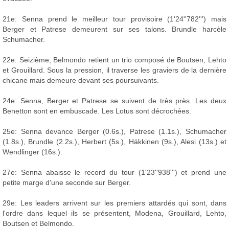
21e: Senna prend le meilleur tour provisoire (1'24''782''') mais
Berger et Patrese demeurent sur ses talons. Brundle harcèle
Schumacher.
22e: Seizième, Belmondo retient un trio composé de Boutsen, Lehto
et Grouillard. Sous la pression, il traverse les graviers de la dernière
chicane mais demeure devant ses poursuivants.
24e: Senna, Berger et Patrese se suivent de très près. Les deux
Benetton sont en embuscade. Les Lotus sont décrochées.
25e: Senna devance Berger (0.6s.), Patrese (1.1s.), Schumacher
(1.8s.), Brundle (2.2s.), Herbert (5s.), Häkkinen (9s.), Alesi (13s.) et
Wendlinger (16s.).
27e: Senna abaisse le record du tour (1'23''938''') et prend une
petite marge d'une seconde sur Berger.
29e: Les leaders arrivent sur les premiers attardés qui sont, dans
l'ordre dans lequel ils se présentent, Modena, Grouillard, Lehto,
Boutsen et Belmondo.