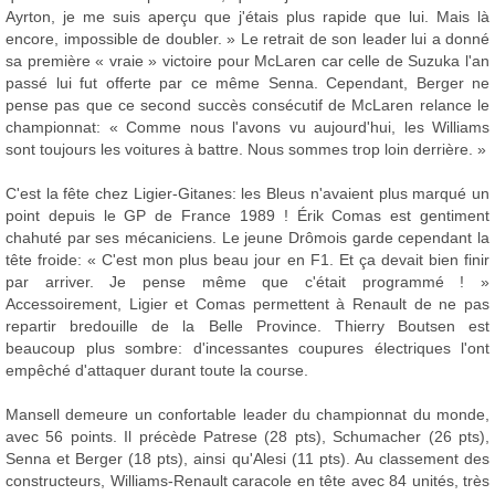
Ayrton, je me suis aperçu que j'étais plus rapide que lui. Mais là
encore, impossible de doubler. » Le retrait de son leader lui a donné
sa première « vraie » victoire pour McLaren car celle de Suzuka l'an
passé lui fut offerte par ce même Senna. Cependant, Berger ne
pense pas que ce second succès consécutif de McLaren relance le
championnat: « Comme nous l'avons vu aujourd'hui, les Williams
sont toujours les voitures à battre. Nous sommes trop loin derrière. »
C'est la fête chez Ligier-Gitanes: les Bleus n'avaient plus marqué un
point depuis le GP de France 1989 ! Érik Comas est gentiment
chahuté par ses mécaniciens. Le jeune Drômois garde cependant la
tête froide: « C'est mon plus beau jour en F1. Et ça devait bien finir
par arriver. Je pense même que c'était programmé ! »
Accessoirement, Ligier et Comas permettent à Renault de ne pas
repartir bredouille de la Belle Province. Thierry Boutsen est
beaucoup plus sombre: d'incessantes coupures électriques l'ont
empêché d'attaquer durant toute la course.
Mansell demeure un confortable leader du championnat du monde,
avec 56 points. Il précède Patrese (28 pts), Schumacher (26 pts),
Senna et Berger (18 pts), ainsi qu'Alesi (11 pts). Au classement des
constructeurs, Williams-Renault caracole en tête avec 84 unités, très