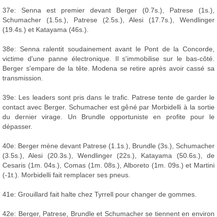
37e: Senna est premier devant Berger (0.7s.), Patrese (1s.),
Schumacher (1.5s.), Patrese (2.5s.), Alesi (17.7s.), Wendlinger
(19.4s.) et Katayama (46s.).
38e: Senna ralentit soudainement avant le Pont de la Concorde,
victime d'une panne électronique. Il s'immobilise sur le bas-côté.
Berger s'empare de la tête. Modena se retire après avoir cassé sa
transmission.
39e: Les leaders sont pris dans le trafic. Patrese tente de garder le
contact avec Berger. Schumacher est gêné par Morbidelli à la sortie
du dernier virage. Un Brundle opportuniste en profite pour le
dépasser.
40e: Berger mène devant Patrese (1.1s.), Brundle (3s.), Schumacher
(3.5s.), Alesi (20.3s.), Wendlinger (22s.), Katayama (50.6s.), de
Cesaris (1m. 04s.), Comas (1m. 08s.), Alboreto (1m. 09s.) et Martini
(-1t.). Morbidelli fait remplacer ses pneus.
41e: Grouillard fait halte chez Tyrrell pour changer de gommes.
42e: Berger, Patrese, Brundle et Schumacher se tiennent en environ