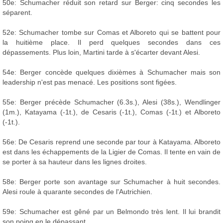
50e: Schumacher réduit son retard sur Berger: cinq secondes les
séparent.
52e: Schumacher tombe sur Comas et Alboreto qui se battent pour
la huitième place. Il perd quelques secondes dans ces
dépassements. Plus loin, Martini tarde à s'écarter devant Alesi.
54e: Berger concède quelques dixièmes à Schumacher mais son
leadership n'est pas menacé. Les positions sont figées.
55e: Berger précède Schumacher (6.3s.), Alesi (38s.), Wendlinger
(1m.), Katayama (-1t.), de Cesaris (-1t.), Comas (-1t.) et Alboreto
(-1t.).
56e: De Cesaris reprend une seconde par tour à Katayama. Alboreto
est dans les échappements de la Ligier de Comas. Il tente en vain de
se porter à sa hauteur dans les lignes droites.
58e: Berger porte son avantage sur Schumacher à huit secondes.
Alesi roule à quarante secondes de l'Autrichien.
59e: Schumacher est gêné par un Belmondo très lent. Il lui brandit
son poing en le dépassant.