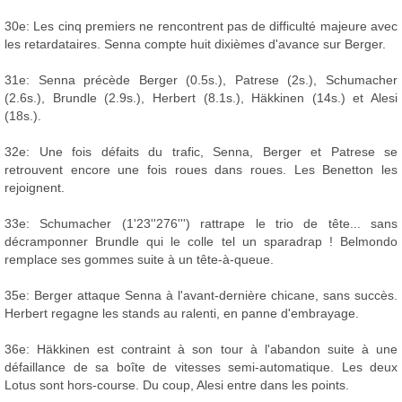
30e: Les cinq premiers ne rencontrent pas de difficulté majeure avec
les retardataires. Senna compte huit dixièmes d'avance sur Berger.
31e: Senna précède Berger (0.5s.), Patrese (2s.), Schumacher
(2.6s.), Brundle (2.9s.), Herbert (8.1s.), Häkkinen (14s.) et Alesi
(18s.).
32e: Une fois défaits du trafic, Senna, Berger et Patrese se
retrouvent encore une fois roues dans roues. Les Benetton les
rejoignent.
33e: Schumacher (1'23''276''') rattrape le trio de tête... sans
décramponner Brundle qui le colle tel un sparadrap ! Belmondo
remplace ses gommes suite à un tête-à-queue.
35e: Berger attaque Senna à l'avant-dernière chicane, sans succès.
Herbert regagne les stands au ralenti, en panne d'embrayage.
36e: Häkkinen est contraint à son tour à l'abandon suite à une
défaillance de sa boîte de vitesses semi-automatique. Les deux
Lotus sont hors-course. Du coup, Alesi entre dans les points.