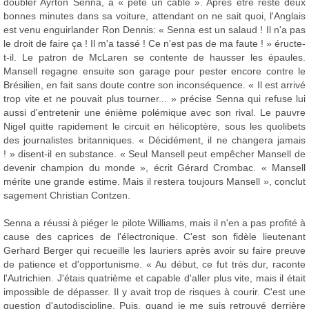
doubler Ayrton Senna, a « pété un câble ». Après être resté deux
bonnes minutes dans sa voiture, attendant on ne sait quoi, l'Anglais
est venu enguirlander Ron Dennis: « Senna est un salaud ! Il n'a pas
le droit de faire ça ! Il m'a tassé ! Ce n'est pas de ma faute ! » éructe-
t-il. Le patron de McLaren se contente de hausser les épaules.
Mansell regagne ensuite son garage pour pester encore contre le
Brésilien, en fait sans doute contre son inconséquence. « Il est arrivé
trop vite et ne pouvait plus tourner... » précise Senna qui refuse lui
aussi d'entretenir une énième polémique avec son rival. Le pauvre
Nigel quitte rapidement le circuit en hélicoptère, sous les quolibets
des journalistes britanniques. « Décidément, il ne changera jamais
! » disent-il en substance. « Seul Mansell peut empêcher Mansell de
devenir champion du monde », écrit Gérard Crombac. « Mansell
mérite une grande estime. Mais il restera toujours Mansell », conclut
sagement Christian Contzen.
Senna a réussi à piéger le pilote Williams, mais il n'en a pas profité à
cause des caprices de l'électronique. C'est son fidèle lieutenant
Gerhard Berger qui recueille les lauriers après avoir su faire preuve
de patience et d'opportunisme. « Au début, ce fut très dur, raconte
l'Autrichien. J'étais quatrième et capable d'aller plus vite, mais il était
impossible de dépasser. Il y avait trop de risques à courir. C'est une
question d'autodiscipline. Puis, quand je me suis retrouvé derrière