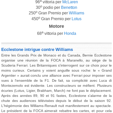
a
96
vittoria per
McLaren
o
30
podio per
Benetton
o
250
Gran Premio per
Williams
o
450
Gran Premio per
Lotus
Motore
a
68
vittoria per
Honda
Ecclestone intrigue contre Williams
Entre les Grands Prix de Monaco et du Canada, Bernie Ecclestone
organise une réunion de la FOCA à Maranello, au siège de la
Scuderia Ferrari. Les Britanniques s'interrogent sur ce choix pour le
moins curieux. Certains y voient anguille sous roche: le « Grand
Argentier » aurait conclu une alliance avec Ferrari pour imposer ses
vues à l'ensemble de la F1. De fait, sa complicité avec Luca di
Montezemolo est évidente. Les constructeurs se méfient. Plusieurs
écuries (Lotus, Ligier, Brabham, March) ne font pas le déplacement.
Après des années 89, 90 et 91 fastes, Ecclestone s'alarme de la
chute des audiences télévisées depuis le début de la saison 92.
L'hégémonie des Williams-Renault nuit manifestement au spectacle.
Le président de la FOCA aimerait rebattre les cartes, et pour cela