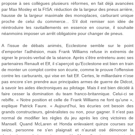
propose à ses collègues plusieurs réformes, en fait déjà avancées
par Max Mosley et la FISA: réduction de la largeur des pneus arrière,
hausse de la largeur maximale des monoplaces, carburant unique
proche de celui du commerce... S'il doit remiser son idée de
réintroduire les ravitaillements en essence en course, il souhaite
néanmoins imposer un arrêt obligatoire pour changer de pneus.
A l'issue de débats animés, Ecclestone semble sur le point
d'emporter l'adhésion, mais Frank Williams refuse in extremis de
signer le procès-verbal de la séance. Après s'être entretenu avec ses
partenaires Renault et Elf, il s'aperçoit qu'Ecclestone est bien en train
de monter un complot contre son écurie, comme le prouve l'offensive
contre les carburants, qui vise en fait Elf. Certes, le milliardaire n'ose
pas encore s'en prendre aux principales armes de guerre de Didcot,
à savoir les aides électroniques au pilotage. Mais il est bien décidé à
faire cesser la domination du team franco-britannique. Celui-ci se
rebiffe. « Notre position et celle de Frank Williams ne font qu'une »,
explique Patrick Faure. « Aujourd'hui, les écuries ont besoin des
grands constructeurs, généralistes ou non, pour gagner. Il n'est pas
normal de modifier les règles du jeu après les cinq victoires de
Mansell. Quand McLaren et Honda enlevaient quinze courses sur
seize, personne ne s'en plaignait et n'aurait osé dénoncer la