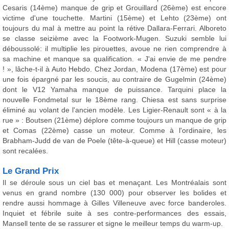
Cesaris (14ème) manque de grip et Grouillard (26ème) est encore
victime d'une touchette. Martini (15ème) et Lehto (23ème) ont
toujours du mal à mettre au point la rétive Dallara-Ferrari. Alboreto
se classe seizième avec la Footwork-Mugen. Suzuki semble lui
déboussolé: il multiplie les pirouettes, avoue ne rien comprendre à
sa machine et manque sa qualification. « J'ai envie de me pendre
! », lâche-t-il à Auto Hebdo. Chez Jordan, Modena (17ème) est pour
une fois épargné par les soucis, au contraire de Gugelmin (24ème)
dont le V12 Yamaha manque de puissance. Tarquini place la
nouvelle Fondmetal sur le 18ème rang. Chiesa est sans surprise
éliminé au volant de l'ancien modèle. Les Ligier-Renault sont « à la
rue » : Boutsen (21ème) déplore comme toujours un manque de grip
et Comas (22ème) casse un moteur. Comme à l'ordinaire, les
Brabham-Judd de van de Poele (tête-à-queue) et Hill (casse moteur)
sont recalées.
Le Grand Prix
Il se déroule sous un ciel bas et menaçant. Les Montréalais sont
venus en grand nombre (130 000) pour observer les bolides et
rendre aussi hommage à Gilles Villeneuve avec force banderoles.
Inquiet et fébrile suite à ses contre-performances des essais,
Mansell tente de se rassurer et signe le meilleur temps du warm-up.