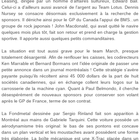
Leasing, dirigée par un homme d'affaires sulfureux, Edward Ball.
Celui-ci a d'ailleurs aussi avancé de l'argent au Team Lotus. Dennis
Nursey se consacre désormais exclusivement à la recherche de
sponsors. Il déniche ainsi pour le GP du Canada l'appui de BMS...un
groupe de rock japonais ! John Macdonald, qui avait quitté le navire
quelques mois plus tôt, fait son retour et prend en charge la gestion
sportive. Il apporte aussi quelques petits commanditaires.
La situation est tout aussi grave pour le team March, presque
totalement désargenté. Afin de renflouer les caisses, les codirecteurs
Ken Marrable et Bernard Bormans ont l'idée originale de passer une
petite annonce dans un journal montréalais ! Cette stratégie s'avère
payante puisqu'ils récoltent ainsi 45 000 dollars de la part de huit
sociétés canadiennes, qui en échange collent leurs logos sur la
carrosserie de la machine cyan. Quant à Paul Belmondo, il cherche
désespérément de nouveaux sponsors pour conserver son volant
après le GP de France, terme de son contrat.
La Fondmetal dessinée par Sergio Rinland fait son apparition à
Montréal aux mains de Gabriele Tarquini. Cette voiture possède un
aérodynamisme très original: le bas de ses pontons est concave
dans un plan vertical et les moustaches avant possèdent une forme
très élaborée. La boîte mécanique est une X-Trac placée dans un