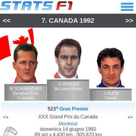
<<
7.
CANADA
1992
>>
G.BERGER
M.SCHUMACHER
McLaren Honda
Benetton Ford
J.ALESI
Cosworth
Ferrari
o
523
Gran Premio
<•
XXX Grand Prix du Canada
•>
Montréal
domenica 14 giugno 1992
69 giri x 4.430 km - 305.670 km