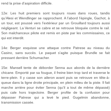
rend la prise d'aspiration difficile.
12e: Les huit premiers sont toujours roues dans roues, tandis
qu'Alesi et Wendlinger se rapprochent. A l'abord l'épingle, Gachot, à
un tour, est poussé vers l'extérieur par un Grouillard toujours aussi
négligeant. La Venturi se cabre et se retrouve bloquée contre le rail.
Son malchanceux pilote est remis en piste par les commissaires, ce
qui est interdit.
14e: Berger esquisse une attaque contre Patrese au niveau du
Casino, sans succès. Le paquet s'agite puisque Brundle se fait
pressant derrière Schumacher.
15e: Mansell tente de déborder Senna aux abords de la dernière
chicane. Emporté par sa fougue, il freine bien trop tard et traverse le
terre-plein. Il y casse son aileron avant puis se retrouve en tête-à-
queue dans la ligne droite principale, en plein milieu de la piste. Il fait
marche arrière pour éviter Senna (qu'il a tout de même dépassé)
puis cale hors trajectoire. Berger profite de la confusion pour
dépasser Patrese qui a levé le pied. Gugelmin abandonne,
transmission cassée.