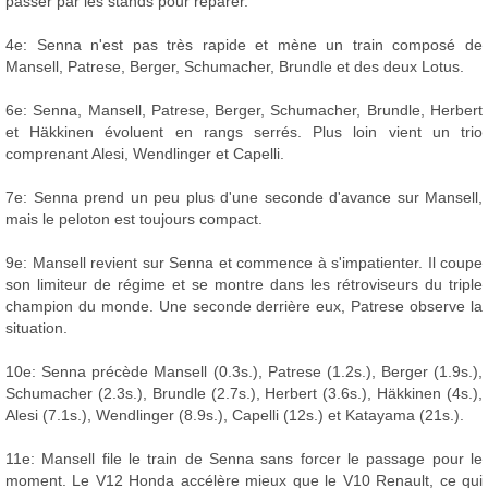
passer par les stands pour réparer.
4e: Senna n'est pas très rapide et mène un train composé de
Mansell, Patrese, Berger, Schumacher, Brundle et des deux Lotus.
6e: Senna, Mansell, Patrese, Berger, Schumacher, Brundle, Herbert
et Häkkinen évoluent en rangs serrés. Plus loin vient un trio
comprenant Alesi, Wendlinger et Capelli.
7e: Senna prend un peu plus d'une seconde d'avance sur Mansell,
mais le peloton est toujours compact.
9e: Mansell revient sur Senna et commence à s'impatienter. Il coupe
son limiteur de régime et se montre dans les rétroviseurs du triple
champion du monde. Une seconde derrière eux, Patrese observe la
situation.
10e: Senna précède Mansell (0.3s.), Patrese (1.2s.), Berger (1.9s.),
Schumacher (2.3s.), Brundle (2.7s.), Herbert (3.6s.), Häkkinen (4s.),
Alesi (7.1s.), Wendlinger (8.9s.), Capelli (12s.) et Katayama (21s.).
11e: Mansell file le train de Senna sans forcer le passage pour le
moment. Le V12 Honda accélère mieux que le V10 Renault, ce qui