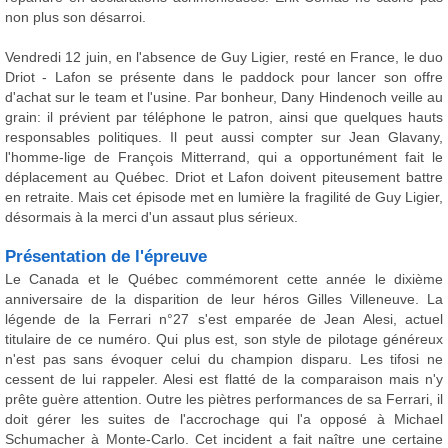
non plus son désarroi.
Vendredi 12 juin, en l'absence de Guy Ligier, resté en France, le duo
Driot - Lafon se présente dans le paddock pour lancer son offre
d'achat sur le team et l'usine. Par bonheur, Dany Hindenoch veille au
grain: il prévient par téléphone le patron, ainsi que quelques hauts
responsables politiques. Il peut aussi compter sur Jean Glavany,
l'homme-lige de François Mitterrand, qui a opportunément fait le
déplacement au Québec. Driot et Lafon doivent piteusement battre
en retraite. Mais cet épisode met en lumière la fragilité de Guy Ligier,
désormais à la merci d'un assaut plus sérieux.
Présentation de l'épreuve
Le Canada et le Québec commémorent cette année le dixième
anniversaire de la disparition de leur héros Gilles Villeneuve. La
légende de la Ferrari n°27 s'est emparée de Jean Alesi, actuel
titulaire de ce numéro. Qui plus est, son style de pilotage généreux
n'est pas sans évoquer celui du champion disparu. Les tifosi ne
cessent de lui rappeler. Alesi est flatté de la comparaison mais n'y
prête guère attention. Outre les piètres performances de sa Ferrari, il
doit gérer les suites de l'accrochage qui l'a opposé à Michael
Schumacher à Monte-Carlo. Cet incident a fait naître une certaine