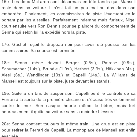
16e: Les deux McLaren sont désormais en tête tandis que Mansell
reste dans sa voiture. Il s'est fait un peu mal au dos dans son
embardée. Finalement, les commissaires de piste l'évacuent en le
portant par les aisselles. Parfaitement indemne mais furieux, Nigel
court ensuite vers Ron Dennis pour se plaindre du comportement de
Senna qui selon lui l'a expédié hors la piste.
17e: Gachot reçoit le drapeau noir pour avoir été poussé par les
commissaires. Sa course est terminée.
18e: Senna mène devant Berger (0.5s.), Patrese (0.9s.),
Schumacher (1.4s.), Brundle (1.9s.), Herbert (3.3s.), Häkkinen (4s.),
Alesi (6s.), Wendlinger (10s.) et Capelli (14s.). La Williams de
Mansell est toujours sur la piste, juste devant les stands.
19e: Suite à un bris de suspension, Capelli perd le contrôle de sa
Ferrari à la sortie de la première chicane et s'écrase très violemment
contre le mur. Son casque heurte même le béton, mais fort
heureusement il quitte sa voiture sans la moindre blessure.
20e: Senna contient toujours le même train. Une grue est en piste
pour retirer la Ferrari de Capelli. La monoplace de Mansell est enfin
évacuée.