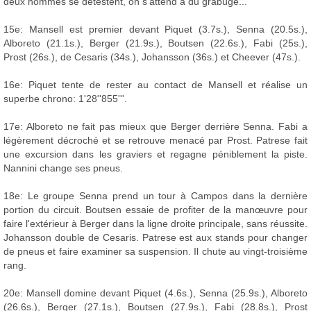
deux hommes se détestent, on s'attend à du grabuge...
15e: Mansell est premier devant Piquet (3.7s.), Senna (20.5s.),
Alboreto (21.1s.), Berger (21.9s.), Boutsen (22.6s.), Fabi (25s.),
Prost (26s.), de Cesaris (34s.), Johansson (36s.) et Cheever (47s.).
16e: Piquet tente de rester au contact de Mansell et réalise un
superbe chrono: 1'28''855'''.
17e: Alboreto ne fait pas mieux que Berger derrière Senna. Fabi a
légèrement décroché et se retrouve menacé par Prost. Patrese fait
une excursion dans les graviers et regagne péniblement la piste.
Nannini change ses pneus.
18e: Le groupe Senna prend un tour à Campos dans la dernière
portion du circuit. Boutsen essaie de profiter de la manœuvre pour
faire l'extérieur à Berger dans la ligne droite principale, sans réussite.
Johansson double de Cesaris. Patrese est aux stands pour changer
de pneus et faire examiner sa suspension. Il chute au vingt-troisième
rang.
20e: Mansell domine devant Piquet (4.6s.), Senna (25.9s.), Alboreto
(26.6s.), Berger (27.1s.), Boutsen (27.9s.), Fabi (28.8s.), Prost