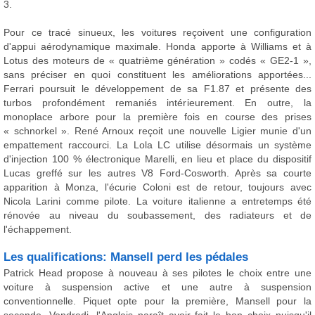
3.
Pour ce tracé sinueux, les voitures reçoivent une configuration
d'appui aérodynamique maximale. Honda apporte à Williams et à
Lotus des moteurs de « quatrième génération » codés « GE2-1 »,
sans préciser en quoi constituent les améliorations apportées...
Ferrari poursuit le développement de sa F1.87 et présente des
turbos profondément remaniés intérieurement. En outre, la
monoplace arbore pour la première fois en course des prises
« schnorkel ». René Arnoux reçoit une nouvelle Ligier munie d'un
empattement raccourci. La Lola LC utilise désormais un système
d'injection 100 % électronique Marelli, en lieu et place du dispositif
Lucas greffé sur les autres V8 Ford-Cosworth. Après sa courte
apparition à Monza, l'écurie Coloni est de retour, toujours avec
Nicola Larini comme pilote. La voiture italienne a entretemps été
rénovée au niveau du soubassement, des radiateurs et de
l'échappement.
Les qualifications: Mansell perd les pédales
Patrick Head propose à nouveau à ses pilotes le choix entre une
voiture à suspension active et une autre à suspension
conventionnelle. Piquet opte pour la première, Mansell pour la