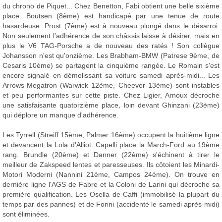
du chrono de Piquet... Chez Benetton, Fabi obtient une belle sixième
place. Boutsen (8ème) est handicapé par une tenue de route
hasardeuse. Prost (7ème) est à nouveau plongé dans le désarroi.
Non seulement l'adhérence de son châssis laisse à désirer, mais en
plus le V6 TAG-Porsche a de nouveau des ratés ! Son collègue
Johansson n'est qu'onzième. Les Brabham-BMW (Patrese 9ème, de
Cesaris 10ème) se partagent la cinquième rangée. Le Romain s'est
encore signalé en démolissant sa voiture samedi après-midi... Les
Arrows-Megatron (Warwick 12ème, Cheever 13ème) sont instables
et peu performantes sur cette piste. Chez Ligier, Arnoux décroche
une satisfaisante quatorzième place, loin devant Ghinzani (23ème)
qui déplore un manque d'adhérence.
Les Tyrrell (Streiff 15ème, Palmer 16ème) occupent la huitième ligne
et devancent la Lola d'Alliot. Capelli place la March-Ford au 19ème
rang. Brundle (20ème) et Danner (22ème) s'échinent à tirer le
meilleur de Zakspeed lentes et paresseuses. Ils côtoient les Minardi-
Motori Moderni (Nannini 21ème, Campos 24ème). On trouve en
dernière ligne l'AGS de Fabre et la Coloni de Larini qui décroche sa
première qualification. Les Osella de Caffi (immobilisé la plupart du
temps par des pannes) et de Forini (accidenté le samedi après-midi)
sont éliminées.