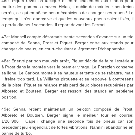
46e: Piquet revoit sa tactique et entre finalement aux stands pour
mettre des gommes neuves. Hélas, il oublie de maintenir ses freins
serrés, ce qui empêche ses mécaniciens de changer ses roues ! Le
temps qu'il s'en aperçoive et que les nouveaux pneus soient fixés, il
a perdu dix-neuf secondes. Il repart devant les Ferrari.
47e: Mansell compte désormais trente secondes d'avance sur un trio
composé de Senna, Prost et Piquet. Berger entre aux stands pour
changer de pneus, en court-circuitant allègrement l'échappatoire.
48e: Énervé par son mauvais arrêt, Piquet décide de faire l'extérieur
à Prost dans la montée vers le premier virage. Le Forézien conserve
sa ligne. Le Carioca monte à sa hauteur et tente de se rabattre, mais
il freine trop tard. La Williams pirouette et se retrouve à contresens
de la piste. Piquet se relance mais perd deux places récupérées par
Alboreto et Boutsen. Berger est ressorti des stands en septième
position.
49e: Senna retient maintenant un peloton composé de Prost,
Alboreto et Boutsen. Berger signe le meilleur tour en course:
1'26''986'''. Capelli change une seconde fois de pneus car son
précédent jeu engendrait de fortes vibrations. Nannini abandonne en
panne de turbo.