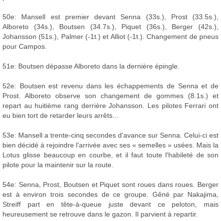
50e: Mansell est premier devant Senna (33s.), Prost (33.5s.),
Alboreto (34s.), Boutsen (34.7s.), Piquet (36s.), Berger (42s.),
Johansson (51s.), Palmer (-1t.) et Alliot (-1t.). Changement de pneus
pour Campos.
51e: Boutsen dépasse Alboreto dans la dernière épingle.
52e: Boutsen est revenu dans les échappements de Senna et de
Prost. Alboreto observe son changement de gommes (8.1s.) et
repart au huitième rang derrière Johansson. Les pilotes Ferrari ont
eu bien tort de retarder leurs arrêts...
53e: Mansell a trente-cinq secondes d'avance sur Senna. Celui-ci est
bien décidé à rejoindre l'arrivée avec ses « semelles » usées. Mais la
Lotus glisse beaucoup en courbe, et il faut toute l'habileté de son
pilote pour la maintenir sur la route.
54e: Senna, Prost, Boutsen et Piquet sont roues dans roues. Berger
est à environ trois secondes de ce groupe. Gêné par Nakajima,
Streiff part en tête-à-queue juste devant ce peloton, mais
heureusement se retrouve dans le gazon. Il parvient à repartir.