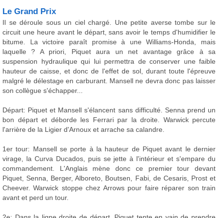
Le Grand Prix
Il se déroule sous un ciel chargé. Une petite averse tombe sur le
circuit une heure avant le départ, sans avoir le temps d'humidifier le
bitume. La victoire paraît promise à une Williams-Honda, mais
laquelle ? A priori, Piquet aura un net avantage grâce à sa
suspension hydraulique qui lui permettra de conserver une faible
hauteur de caisse, et donc de l'effet de sol, durant toute l'épreuve
malgré le délestage en carburant. Mansell ne devra donc pas laisser
son collègue s'échapper...
Départ: Piquet et Mansell s'élancent sans difficulté. Senna prend un
bon départ et déborde les Ferrari par la droite. Warwick percute
l'arrière de la Ligier d'Arnoux et arrache sa calandre.
1er tour: Mansell se porte à la hauteur de Piquet avant le dernier
virage, la Curva Ducados, puis se jette à l'intérieur et s'empare du
commandement. L'Anglais mène donc ce premier tour devant
Piquet, Senna, Berger, Alboreto, Boutsen, Fabi, de Cesaris, Prost et
Cheever. Warwick stoppe chez Arrows pour faire réparer son train
avant et perd un tour.
2e: Dans la ligne droite de départ, Piquet tente en vain de prendre