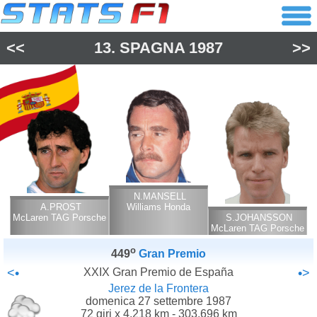
<<
13.
SPAGNA
1987
>>
N.MANSELL
A.PROST
Williams Honda
McLaren TAG Porsche
S.JOHANSSON
McLaren TAG Porsche
o
449
Gran Premio
<•
XXIX Gran Premio de España
•>
Jerez de la Frontera
domenica 27 settembre 1987
72 giri x 4.218 km - 303.696 km