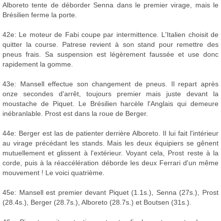
Alboreto tente de déborder Senna dans le premier virage, mais le
Brésilien ferme la porte.
42e: Le moteur de Fabi coupe par intermittence. L'Italien choisit de
quitter la course. Patrese revient à son stand pour remettre des
pneus frais. Sa suspension est légèrement faussée et use donc
rapidement la gomme.
43e: Mansell effectue son changement de pneus. Il repart après
onze secondes d'arrêt, toujours premier mais juste devant la
moustache de Piquet. Le Brésilien harcèle l'Anglais qui demeure
inébranlable. Prost est dans la roue de Berger.
44e: Berger est las de patienter derrière Alboreto. Il lui fait l'intérieur
au virage précédant les stands. Mais les deux équipiers se gênent
mutuellement et glissent à l'extérieur. Voyant cela, Prost reste à la
corde, puis à la réaccélération déborde les deux Ferrari d'un même
mouvement ! Le voici quatrième.
45e: Mansell est premier devant Piquet (1.1s.), Senna (27s.), Prost
(28.4s.), Berger (28.7s.), Alboreto (28.7s.) et Boutsen (31s.).