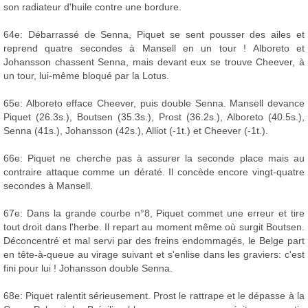
son radiateur d'huile contre une bordure.
64e: Débarrassé de Senna, Piquet se sent pousser des ailes et
reprend quatre secondes à Mansell en un tour ! Alboreto et
Johansson chassent Senna, mais devant eux se trouve Cheever, à
un tour, lui-même bloqué par la Lotus.
65e: Alboreto efface Cheever, puis double Senna. Mansell devance
Piquet (26.3s.), Boutsen (35.3s.), Prost (36.2s.), Alboreto (40.5s.),
Senna (41s.), Johansson (42s.), Alliot (-1t.) et Cheever (-1t.).
66e: Piquet ne cherche pas à assurer la seconde place mais au
contraire attaque comme un dératé. Il concède encore vingt-quatre
secondes à Mansell.
67e: Dans la grande courbe n°8, Piquet commet une erreur et tire
tout droit dans l'herbe. Il repart au moment même où surgit Boutsen.
Déconcentré et mal servi par des freins endommagés, le Belge part
en tête-à-queue au virage suivant et s'enlise dans les graviers: c'est
fini pour lui ! Johansson double Senna.
68e: Piquet ralentit sérieusement. Prost le rattrape et le dépasse à la