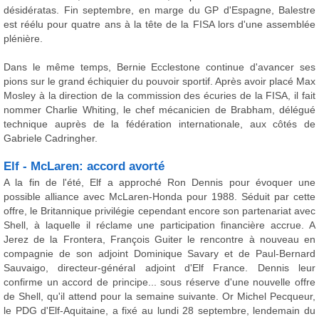
désidératas. Fin septembre, en marge du GP d'Espagne, Balestre
est réélu pour quatre ans à la tête de la FISA lors d'une assemblée
plénière.
Dans le même temps, Bernie Ecclestone continue d'avancer ses
pions sur le grand échiquier du pouvoir sportif. Après avoir placé Max
Mosley à la direction de la commission des écuries de la FISA, il fait
nommer Charlie Whiting, le chef mécanicien de Brabham, délégué
technique auprès de la fédération internationale, aux côtés de
Gabriele Cadringher.
Elf - McLaren: accord avorté
A la fin de l'été, Elf a approché Ron Dennis pour évoquer une
possible alliance avec McLaren-Honda pour 1988. Séduit par cette
offre, le Britannique privilégie cependant encore son partenariat avec
Shell, à laquelle il réclame une participation financière accrue. A
Jerez de la Frontera, François Guiter le rencontre à nouveau en
compagnie de son adjoint Dominique Savary et de Paul-Bernard
Sauvaigo, directeur-général adjoint d'Elf France. Dennis leur
confirme un accord de principe... sous réserve d'une nouvelle offre
de Shell, qu'il attend pour la semaine suivante. Or Michel Pecqueur,
le PDG d'Elf-Aquitaine, a fixé au lundi 28 septembre, lendemain du