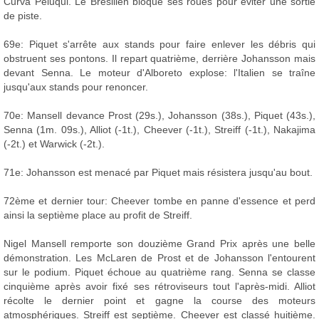
Curva Peluqui. Le Brésilien bloque ses roues pour éviter une sortie
de piste.
69e: Piquet s'arrête aux stands pour faire enlever les débris qui
obstruent ses pontons. Il repart quatrième, derrière Johansson mais
devant Senna. Le moteur d'Alboreto explose: l'Italien se traîne
jusqu'aux stands pour renoncer.
70e: Mansell devance Prost (29s.), Johansson (38s.), Piquet (43s.),
Senna (1m. 09s.), Alliot (-1t.), Cheever (-1t.), Streiff (-1t.), Nakajima
(-2t.) et Warwick (-2t.).
71e: Johansson est menacé par Piquet mais résistera jusqu'au bout.
72ème et dernier tour: Cheever tombe en panne d'essence et perd
ainsi la septième place au profit de Streiff.
Nigel Mansell remporte son douzième Grand Prix après une belle
démonstration. Les McLaren de Prost et de Johansson l'entourent
sur le podium. Piquet échoue au quatrième rang. Senna se classe
cinquième après avoir fixé ses rétroviseurs tout l'après-midi. Alliot
récolte le dernier point et gagne la course des moteurs
atmosphériques. Streiff est septième. Cheever est classé huitième.