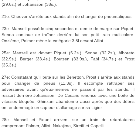
(29.6s.) et Johansson (38s.).
21e: Cheever s'arrête aux stands afin de changer de pneumatiques.
23e: Mansell possède cinq secondes et demie de marge sur Piquet.
Senna continue de traîner derrière lui son petit train multicolore.
Onzième, Palmer mène la catégorie 3,5l devant Alliot.
25e: Mansell est devant Piquet (6.2s.), Senna (32.2s.), Alboreto
(32.9s.), Berger (33.4s.), Boutsen (33.9s.), Fabi (34.7s.) et Prost
(35.3s.).
27e: Constatant qu'il bute sur les Benetton, Prost s'arrête aux stands
pour changer de pneus (11.3s). Il escompte rattraper ses
adversaires avant qu'eux-mêmes ne passent par les stands. Il
ressort derrière Johansson. De Cesaris renonce avec une boîte de
vitesses bloquée. Ghinzani abandonne aussi après que des débris
ont endommagé un capteur d'allumage sur sa Ligier.
28e: Mansell et Piquet arrivent sur un train de retardataires
comprenant Palmer, Alliot, Nakajima, Streiff et Capelli.