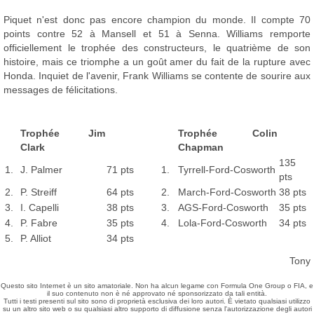
Piquet n'est donc pas encore champion du monde. Il compte 70
points contre 52 à Mansell et 51 à Senna. Williams remporte
officiellement le trophée des constructeurs, le quatrième de son
histoire, mais ce triomphe a un goût amer du fait de la rupture avec
Honda. Inquiet de l'avenir, Frank Williams se contente de sourire aux
messages de félicitations.
Trophée Jim
Trophée Colin
Clark
Chapman
135
1.
J. Palmer
71 pts
1.
Tyrrell-Ford-Cosworth
pts
2.
P. Streiff
64 pts
2.
March-Ford-Cosworth
38 pts
3.
I. Capelli
38 pts
3.
AGS-Ford-Cosworth
35 pts
4.
P. Fabre
35 pts
4.
Lola-Ford-Cosworth
34 pts
5.
P. Alliot
34 pts
Tony
Questo sito Internet è un sito amatoriale. Non ha alcun legame con Formula One Group o FIA, e
il suo contenuto non è né approvato né sponsorizzato da tali entità.
Tutti i testi presenti sul sito sono di proprietà esclusiva dei loro autori. È vietato qualsiasi utilizzo
su un altro sito web o su qualsiasi altro supporto di diffusione senza l'autorizzazione degli autori