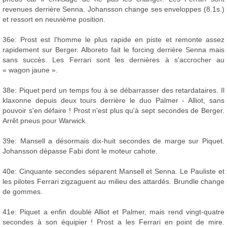
revenues derrière Senna. Johansson change ses enveloppes (8.1s.)
et ressort en neuvième position.
36e: Prost est l'homme le plus rapide en piste et remonte assez
rapidement sur Berger. Alboreto fait le forcing derrière Senna mais
sans succès. Les Ferrari sont les dernières à s'accrocher au
« wagon jaune ».
38e: Piquet perd un temps fou à se débarrasser des retardataires. Il
klaxonne depuis deux tours derrière le duo Palmer - Alliot, sans
pouvoir s'en défaire ! Prost n'est plus qu'à sept secondes de Berger.
Arrêt pneus pour Warwick.
39e: Mansell a désormais dix-huit secondes de marge sur Piquet.
Johansson dépasse Fabi dont le moteur cahote.
40e: Cinquante secondes séparent Mansell et Senna. Le Pauliste et
les pilotes Ferrari zigzaguent au milieu des attardés. Brundle change
de gommes.
41e: Piquet a enfin doublé Alliot et Palmer, mais rend vingt-quatre
secondes à son équipier ! Prost a les Ferrari en point de mire.