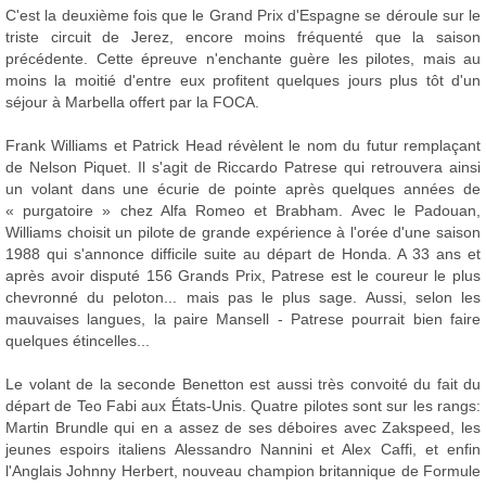
C'est la deuxième fois que le Grand Prix d'Espagne se déroule sur le
triste circuit de Jerez, encore moins fréquenté que la saison
précédente. Cette épreuve n'enchante guère les pilotes, mais au
moins la moitié d'entre eux profitent quelques jours plus tôt d'un
séjour à Marbella offert par la FOCA.
Frank Williams et Patrick Head révèlent le nom du futur remplaçant
de Nelson Piquet. Il s'agit de Riccardo Patrese qui retrouvera ainsi
un volant dans une écurie de pointe après quelques années de
« purgatoire » chez Alfa Romeo et Brabham. Avec le Padouan,
Williams choisit un pilote de grande expérience à l'orée d'une saison
1988 qui s'annonce difficile suite au départ de Honda. A 33 ans et
après avoir disputé 156 Grands Prix, Patrese est le coureur le plus
chevronné du peloton... mais pas le plus sage. Aussi, selon les
mauvaises langues, la paire Mansell - Patrese pourrait bien faire
quelques étincelles...
Le volant de la seconde Benetton est aussi très convoité du fait du
départ de Teo Fabi aux États-Unis. Quatre pilotes sont sur les rangs:
Martin Brundle qui en a assez de ses déboires avec Zakspeed, les
jeunes espoirs italiens Alessandro Nannini et Alex Caffi, et enfin
l'Anglais Johnny Herbert, nouveau champion britannique de Formule