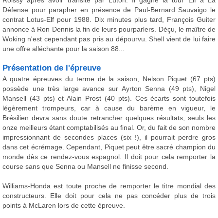
Roissy après avoir transité par Luton. Il gagne la tour Elf à La
Défense pour parapher en présence de Paul-Bernard Sauvaigo le
contrat Lotus-Elf pour 1988. Dix minutes plus tard, François Guiter
annonce à Ron Dennis la fin de leurs pourparlers. Déçu, le maître de
Woking n'est cependant pas pris au dépourvu. Shell vient de lui faire
une offre alléchante pour la saison 88...
Présentation de l'épreuve
A quatre épreuves du terme de la saison, Nelson Piquet (67 pts)
possède une très large avance sur Ayrton Senna (49 pts), Nigel
Mansell (43 pts) et Alain Prost (40 pts). Ces écarts sont toutefois
légèrement trompeurs, car à cause du barème en vigueur, le
Brésilien devra sans doute retrancher quelques résultats, seuls les
onze meilleurs étant comptabilisés au final. Or, du fait de son nombre
impressionnant de secondes places (six !), il pourrait perdre gros
dans cet écrémage. Cependant, Piquet peut être sacré champion du
monde dès ce rendez-vous espagnol. Il doit pour cela remporter la
course sans que Senna ou Mansell ne finisse second.
Williams-Honda est toute proche de remporter le titre mondial des
constructeurs. Elle doit pour cela ne pas concéder plus de trois
points à McLaren lors de cette épreuve.