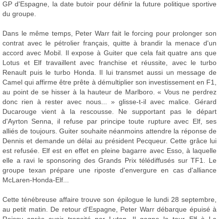
GP d'Espagne, la date butoir pour définir la future politique sportive
du groupe.
Dans le même temps, Peter Warr fait le forcing pour prolonger son
contrat avec le pétrolier français, quitte à brandir la menace d'un
accord avec Mobil. Il expose à Guiter que cela fait quatre ans que
Lotus et Elf travaillent avec franchise et réussite, avec le turbo
Renault puis le turbo Honda. Il lui transmet aussi un message de
Camel qui affirme être prête à démultiplier son investissement en F1,
au point de se hisser à la hauteur de Marlboro. « Vous ne perdrez
donc rien à rester avec nous... » glisse-t-il avec malice. Gérard
Ducarouge vient à la rescousse. Ne supportant pas le départ
d'Ayrton Senna, il refuse par principe toute rupture avec Elf, ses
alliés de toujours. Guiter souhaite néanmoins attendre la réponse de
Dennis et demande un délai au président Pecqueur. Cette grâce lui
est refusée. Elf est en effet en pleine bagarre avec Esso, à laquelle
elle a ravi le sponsoring des Grands Prix télédiffusés sur TF1. Le
groupe texan prépare une riposte d'envergure en cas d'alliance
McLaren-Honda-Elf...
Cette ténébreuse affaire trouve son épilogue le lundi 28 septembre,
au petit matin. De retour d'Espagne, Peter Warr débarque épuisé à