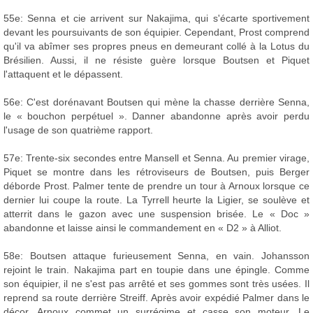
55e: Senna et cie arrivent sur Nakajima, qui s'écarte sportivement
devant les poursuivants de son équipier. Cependant, Prost comprend
qu'il va abîmer ses propres pneus en demeurant collé à la Lotus du
Brésilien. Aussi, il ne résiste guère lorsque Boutsen et Piquet
l'attaquent et le dépassent.
56e: C'est dorénavant Boutsen qui mène la chasse derrière Senna,
le « bouchon perpétuel ». Danner abandonne après avoir perdu
l'usage de son quatrième rapport.
57e: Trente-six secondes entre Mansell et Senna. Au premier virage,
Piquet se montre dans les rétroviseurs de Boutsen, puis Berger
déborde Prost. Palmer tente de prendre un tour à Arnoux lorsque ce
dernier lui coupe la route. La Tyrrell heurte la Ligier, se soulève et
atterrit dans le gazon avec une suspension brisée. Le « Doc »
abandonne et laisse ainsi le commandement en « D2 » à Alliot.
58e: Boutsen attaque furieusement Senna, en vain. Johansson
rejoint le train. Nakajima part en toupie dans une épingle. Comme
son équipier, il ne s'est pas arrêté et ses gommes sont très usées. Il
reprend sa route derrière Streiff. Après avoir expédié Palmer dans le
décor, Arnoux commet un surrégime et casse son moteur. Le