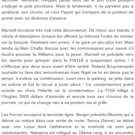
seconde. Vendredi, l'Anglais paraît avoir fait le bon choix puisqu'il
s'adjuge la pole provisoire. Mais le lendemain, il ne parvient pas à
améliorer son chrono, et c'est Piquet qui s'empare de la position de
pointe avec six dixièmes d'avance.
Mansell encaisse très mal cette déconvenue. De retour aux stands, il
refuse d'obtempérer lorsque les officiels lui intiment l'ordre de monter
sur la bascule. Réalisant son erreur, il se gare un peu plus loin. Mais
tandis qu'Alan Challis discute avec les commissaires pour savoir s'il
faudra pousser la Williams pour la peser, Mansell se précipite vers
les stands pour grimper dans la FW11B à suspension active ! Il
n'effectue que deux tours avant d'être arrêté. Roland Bruynseraede
souhaite lui faire des remontrances mais Nigel ne lui en laisse pas le
temps: il enlève sa combinaison, court vers le parking, se jette dans
sa voiture et fuit le circuit à toute allure ! Ce comportement puéril
suscite au choix l'hilarité ou la consternation. La FISA inflige à
l'Anglais 3000 dollars d'amende et annule tous ses chronos de la
journée, ce qui ne change rien à sa position sur la grille.
Les Ferrari occupent la seconde ligne. Berger précède Alboreto qui a
détruit sa voiture dans une sortie de route. Senna (5ème) se débat
avec une Lotus dont l'adhérence et la motricité ne sont pas
satisfaisantes. Nakajima est relégué au 18ème rang, à six secondes