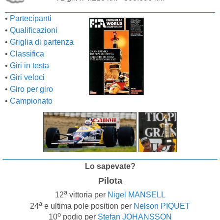
•
Partecipanti
•
Qualificazioni
•
Griglia di partenza
•
Classifica
•
Giri in testa
•
Giri veloci
•
Giro per giro
•
Campionato
Lo sapevate?
Pilota
a
12
vittoria per
Nigel MANSELL
a
24
e ultima pole position per
Nelson PIQUET
o
10
podio per
Stefan JOHANSSON