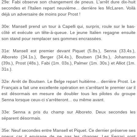
29e: Fabi observe son changement de pneus. L'arrêt dure dix-huit
secondes et l'Italien repart neuvième... derrière les McLaren. Voilà
déjà un adversaire de moins pour Prost !
30e: Mansell prend un tour à Capelli qui, surpris, roule sur le bas-
côté et exécute un tête-à-queue. Le jeune Italien regagne ensuite
son stand pour remplacer ses gommes encrassées.
31e: Mansell est premier devant Piquet (5.8s.), Senna (33.4s.),
Alboreto (34.1s.), Berger (34.4s.), Boutsen (34.9s.), Johansson
(39s.), Prost (48s.), Fabi (1m. 03s.), Palmer (1m. 30s.) et Alliot (1m.
31s.).
32e: Arrêt de Boutsen. Le Belge repart huitième... derrière Prost. Le
Français a fait une excellente opération en s'arrêtant le premier car il
est désormais en mesure de doubler tous les pilotes du groupe
Senna lorsque ceux-ci s'arrêteront... ou même avant.
33e: Senna a pris du champ sur Alboreto. Deux secondes les
séparent désormais.
35e: Neuf secondes entre Mansell et Piquet. Ce dernier préserve ses
pneus car il envisage de ne pas les changer. Les Ferrari sont