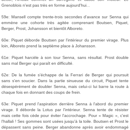
Grenoblois n'est pas très en forme aujourd'hui...
59e: Mansell compte trente-trois secondes d'avance sur Senna qui
emmène une cohorte très agitée comprenant Boutsen, Piquet,
Berger, Prost, Johansson et bientôt Alboreto.
60e: Piquet déborde Boutsen par l'intérieur du premier virage. Plus
loin, Alboreto prend la septième place à Johansson.
61e: Piquet harcèle à son tour Senna, sans résultat. Prost double
sans mal Berger qui paraît en difficulté.
62e: De la fumée s'échappe de la Ferrari de Berger qui poursuit
sans s'en soucier. Dans la partie sinueuse du circuit, Piquet tente
désespérément de doubler Senna, mais celui-ci lui barre la route à
chaque fois en donnant des coups de frein.
63e: Piquet prend l'aspiration derrière Senna à l'abord du premier
virage. Il déborde la Lotus par l'intérieur. Senna tente de résister
mais cette fois cède pour éviter l'accrochage. Pour « Magic », c'est
l'hallali ! Ses gommes sont usées jusqu'à la toile. Boutsen et Prost le
dépassent sans peine. Berger abandonne après avoir endommagé