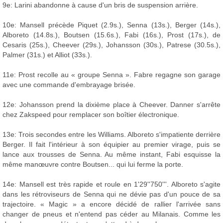
9e: Larini abandonne à cause d'un bris de suspension arrière.
10e: Mansell précède Piquet (2.9s.), Senna (13s.), Berger (14s.),
Alboreto (14.8s.), Boutsen (15.6s.), Fabi (16s.), Prost (17s.), de
Cesaris (25s.), Cheever (29s.), Johansson (30s.), Patrese (30.5s.),
Palmer (31s.) et Alliot (33s.).
11e: Prost recolle au « groupe Senna ». Fabre regagne son garage
avec une commande d'embrayage brisée.
12e: Johansson prend la dixième place à Cheever. Danner s'arrête
chez Zakspeed pour remplacer son boîtier électronique.
13e: Trois secondes entre les Williams. Alboreto s'impatiente derrière
Berger. Il fait l'intérieur à son équipier au premier virage, puis se
lance aux trousses de Senna. Au même instant, Fabi esquisse la
même manœuvre contre Boutsen... qui lui ferme la porte.
14e: Mansell est très rapide et roule en 1'29''750'''. Alboreto s'agite
dans les rétroviseurs de Senna qui ne dévie pas d'un pouce de sa
trajectoire. « Magic » a encore décidé de rallier l'arrivée sans
changer de pneus et n'entend pas céder au Milanais. Comme les