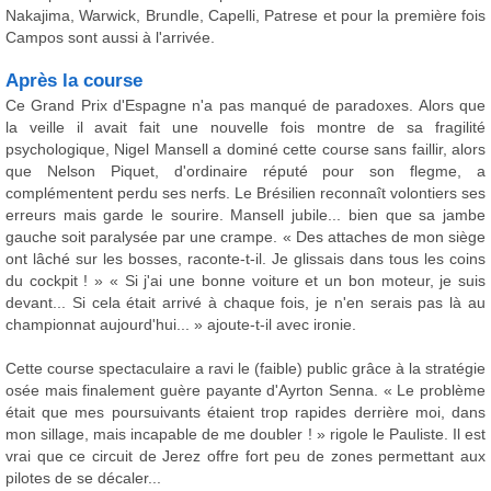
Nakajima, Warwick, Brundle, Capelli, Patrese et pour la première fois
Campos sont aussi à l'arrivée.
Après la course
Ce Grand Prix d'Espagne n'a pas manqué de paradoxes. Alors que
la veille il avait fait une nouvelle fois montre de sa fragilité
psychologique, Nigel Mansell a dominé cette course sans faillir, alors
que Nelson Piquet, d'ordinaire réputé pour son flegme, a
complémentent perdu ses nerfs. Le Brésilien reconnaît volontiers ses
erreurs mais garde le sourire. Mansell jubile... bien que sa jambe
gauche soit paralysée par une crampe. « Des attaches de mon siège
ont lâché sur les bosses, raconte-t-il. Je glissais dans tous les coins
du cockpit ! » « Si j'ai une bonne voiture et un bon moteur, je suis
devant... Si cela était arrivé à chaque fois, je n'en serais pas là au
championnat aujourd'hui... » ajoute-t-il avec ironie.
Cette course spectaculaire a ravi le (faible) public grâce à la stratégie
osée mais finalement guère payante d'Ayrton Senna. « Le problème
était que mes poursuivants étaient trop rapides derrière moi, dans
mon sillage, mais incapable de me doubler ! » rigole le Pauliste. Il est
vrai que ce circuit de Jerez offre fort peu de zones permettant aux
pilotes de se décaler...