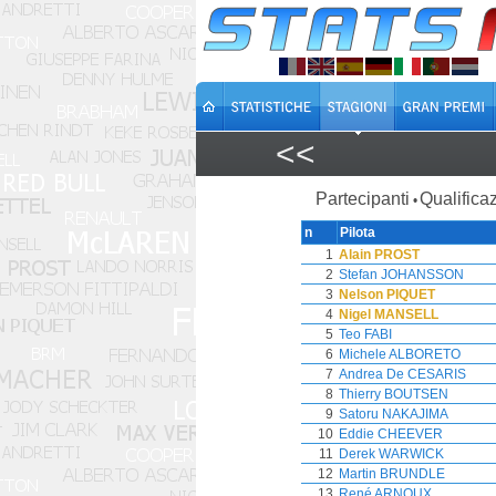
<<
Partecipanti
Qualificaz
•
n
Pilota
1
Alain PROST
2
Stefan JOHANSSON
3
Nelson PIQUET
4
Nigel MANSELL
5
Teo FABI
6
Michele ALBORETO
7
Andrea De CESARIS
8
Thierry BOUTSEN
9
Satoru NAKAJIMA
10
Eddie CHEEVER
11
Derek WARWICK
12
Martin BRUNDLE
13
René ARNOUX