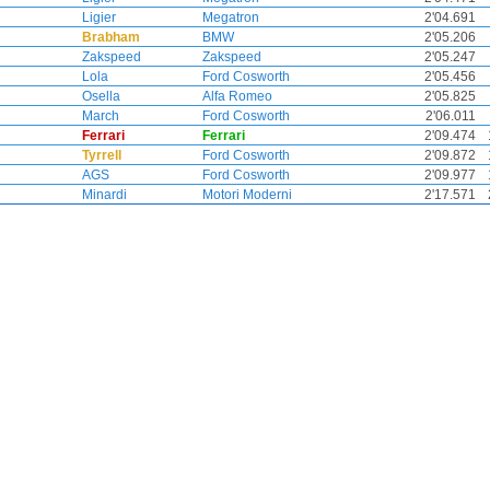
Ligier
Megatron
2'04.691
Brabham
BMW
2'05.206
Zakspeed
Zakspeed
2'05.247
Lola
Ford Cosworth
2'05.456
Osella
Alfa Romeo
2'05.825
March
Ford Cosworth
2'06.011
Ferrari
Ferrari
2'09.474
Tyrrell
Ford Cosworth
2'09.872
AGS
Ford Cosworth
2'09.977
Minardi
Motori Moderni
2'17.571