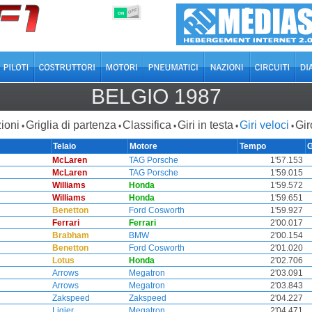
OFF
ON
BELGIO 1987
ioni
Griglia di partenza
Classifica
Giri in testa
Giri veloci
Gir
•
•
•
•
•
Telaio
Motore
Tempo
McLaren
TAG Porsche
1'57.153
McLaren
TAG Porsche
1'59.015
Williams
Honda
1'59.572
Williams
Honda
1'59.651
Benetton
Ford Cosworth
1'59.927
Ferrari
Ferrari
2'00.017
Brabham
BMW
2'00.154
Benetton
Ford Cosworth
2'01.020
Lotus
Honda
2'02.706
Arrows
Megatron
2'03.091
Arrows
Megatron
2'03.843
Zakspeed
Zakspeed
2'04.227
Ligier
Megatron
2'04.471