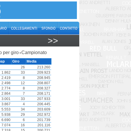
>>
o per giro
Campionato
•
Gap
Giro
Media
26
213.260
1.862
33
209.923
2.419
8
208.945
2.498
12
208.807
2.774
8
208.327
2.864
7
208.171
3.001
33
207.933
3.867
4
206.445
5.553
34
203.609
5.938
29
202.972
6.690
6
201.739
7.074
16
201.116
7.318
15
200.721