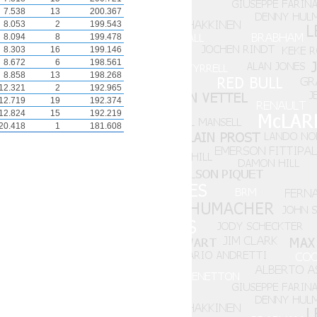
7.538
13
200.367
8.053
2
199.543
8.094
8
199.478
8.303
16
199.146
8.672
6
198.561
8.858
13
198.268
12.321
2
192.965
12.719
19
192.374
12.824
15
192.219
20.418
1
181.608