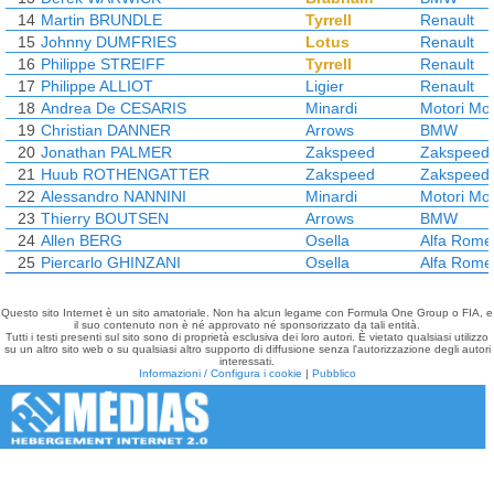
14
Martin BRUNDLE
Tyrrell
Renault
15
Johnny DUMFRIES
Lotus
Renault
16
Philippe STREIFF
Tyrrell
Renault
17
Philippe ALLIOT
Ligier
Renault
18
Andrea De CESARIS
Minardi
Motori Mo
19
Christian DANNER
Arrows
BMW
20
Jonathan PALMER
Zakspeed
Zakspeed
21
Huub ROTHENGATTER
Zakspeed
Zakspeed
22
Alessandro NANNINI
Minardi
Motori Mo
23
Thierry BOUTSEN
Arrows
BMW
24
Allen BERG
Osella
Alfa Rome
25
Piercarlo GHINZANI
Osella
Alfa Rome
Questo sito Internet è un sito amatoriale. Non ha alcun legame con Formula One Group o FIA, e
il suo contenuto non è né approvato né sponsorizzato da tali entità.
Tutti i testi presenti sul sito sono di proprietà esclusiva dei loro autori. È vietato qualsiasi utilizzo
su un altro sito web o su qualsiasi altro supporto di diffusione senza l'autorizzazione degli autori
interessati.
Informazioni / Configura i cookie
|
Pubblico