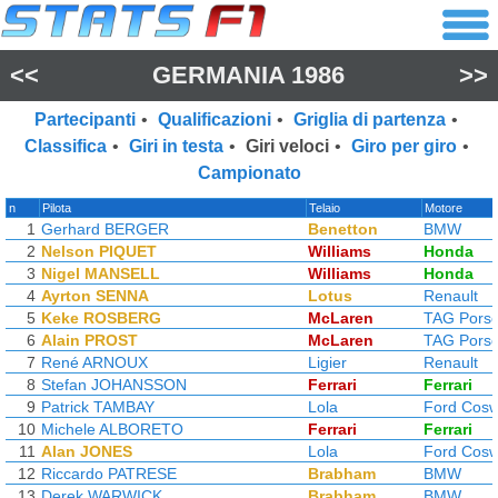
<<
GERMANIA 1986
>>
Partecipanti
•
Qualificazioni
•
Griglia di partenza
•
Classifica
•
Giri in testa
•
Giri veloci
•
Giro per giro
•
Campionato
n
Pilota
Telaio
Motore
1
Gerhard BERGER
Benetton
BMW
2
Nelson PIQUET
Williams
Honda
3
Nigel MANSELL
Williams
Honda
4
Ayrton SENNA
Lotus
Renault
5
Keke ROSBERG
McLaren
TAG Pors
6
Alain PROST
McLaren
TAG Pors
7
René ARNOUX
Ligier
Renault
8
Stefan JOHANSSON
Ferrari
Ferrari
9
Patrick TAMBAY
Lola
Ford Cosw
10
Michele ALBORETO
Ferrari
Ferrari
11
Alan JONES
Lola
Ford Cosw
12
Riccardo PATRESE
Brabham
BMW
13
Derek WARWICK
Brabham
BMW