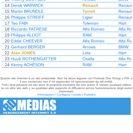
14
Derek WARWICK
Renault
Renault
15
Martin BRUNDLE
Tyrrell
Renault
16
Philippe STREIFF
Ligier
Renault
17
Teo FABI
Toleman
Hart
18
Riccardo PATRESE
Alfa Romeo
Alfa R
19
Philippe ALLIOT
RAM
Hart
20
Eddie CHEEVER
Alfa Romeo
Alfa R
21
Gerhard BERGER
Arrows
BMW
22
Alan JONES
Lola
Hart
23
Huub ROTHENGATTER
Osella
Alfa R
24
Kenny ACHESON
RAM
Hart
Questo sito Internet è un sito amatoriale. Non ha alcun legame con Formula One Group o FIA, e
il suo contenuto non è né approvato né sponsorizzato da tali entità.
Tutti i testi presenti sul sito sono di proprietà esclusiva dei loro autori. È vietato qualsiasi utilizzo
su un altro sito web o su qualsiasi altro supporto di diffusione senza l'autorizzazione degli autori
interessati.
Informazioni / Configura i cookie
|
Pubblico