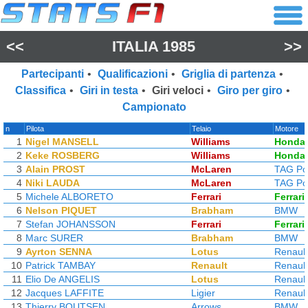
<<
ITALIA 1985
>>
Partecipanti
•
Qualificazioni
•
Griglia di partenza
•
Classifica
•
Giri in testa
•
Giri veloci
•
Giro per giro
•
Campionato
n
Pilota
Telaio
Motore
1
Nigel MANSELL
Williams
Honda
2
Keke ROSBERG
Williams
Honda
3
Alain PROST
McLaren
TAG Po
4
Niki LAUDA
McLaren
TAG Po
5
Michele ALBORETO
Ferrari
Ferrari
6
Nelson PIQUET
Brabham
BMW
7
Stefan JOHANSSON
Ferrari
Ferrari
8
Marc SURER
Brabham
BMW
9
Ayrton SENNA
Lotus
Renault
10
Patrick TAMBAY
Renault
Renault
11
Elio De ANGELIS
Lotus
Renault
12
Jacques LAFFITE
Ligier
Renault
13
Thierry BOUTSEN
Arrows
BMW