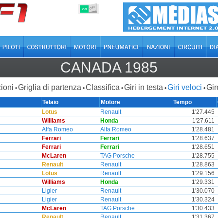
OFF
ON
CANADA 1985
ioni
Griglia di partenza
Classifica
Giri in testa
Giri veloci
Gir
•
•
•
•
•
Telaio
Motore
Tempo
Lotus
Renault
1'27.445
Williams
Honda
1'27.611
Alfa Romeo
Alfa Romeo
1'28.481
Ferrari
Ferrari
1'28.637
Ferrari
Ferrari
1'28.651
McLaren
TAG Porsche
1'28.755
Renault
Renault
1'28.863
Lotus
Renault
1'29.156
Williams
Honda
1'29.331
Ligier
Renault
1'30.070
Ligier
Renault
1'30.324
McLaren
TAG Porsche
1'30.433
Renault
Renault
1'31.367