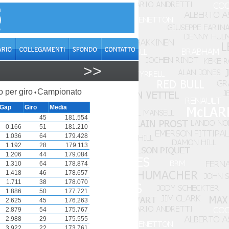
>>
o per giro
Campionato
•
Gap
Giro
Media
45
181.554
0.166
51
181.210
1.036
64
179.428
1.192
28
179.113
1.206
44
179.084
1.310
64
178.874
1.418
46
178.657
1.711
38
178.070
1.886
50
177.721
2.625
45
176.263
2.879
54
175.767
2.988
29
175.555
3.922
22
173.761