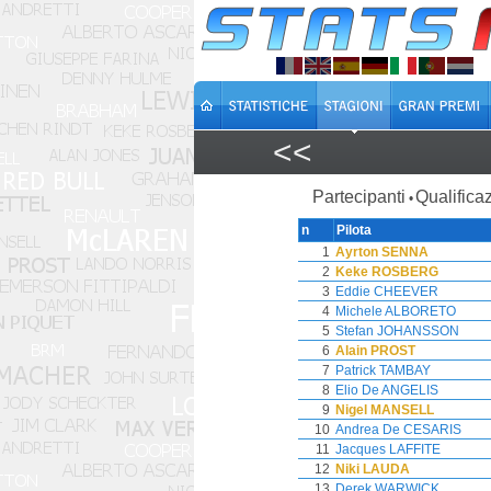
<<
Partecipanti
Qualificaz
•
n
Pilota
1
Ayrton SENNA
2
Keke ROSBERG
3
Eddie CHEEVER
4
Michele ALBORETO
5
Stefan JOHANSSON
6
Alain PROST
7
Patrick TAMBAY
8
Elio De ANGELIS
9
Nigel MANSELL
10
Andrea De CESARIS
11
Jacques LAFFITE
12
Niki LAUDA
13
Derek WARWICK