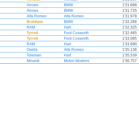
Arrows
BMW
1'31.688
Arrows
BMW
1'31.735
Alfa Romeo
Alfa Romeo
1'31.978
Brabham
BMW
1'32.286
RAM
Hart
1'32.325
Tyrrell
Ford Cosworth
1'32.485
Tyrrell
Ford Cosworth
1'33.085
RAM
Hart
1'33.690
Osella
Alfa Romeo
1'35.136
Toleman
Hart
1'35.539
Minardi
Motori Moderni
1'36.757