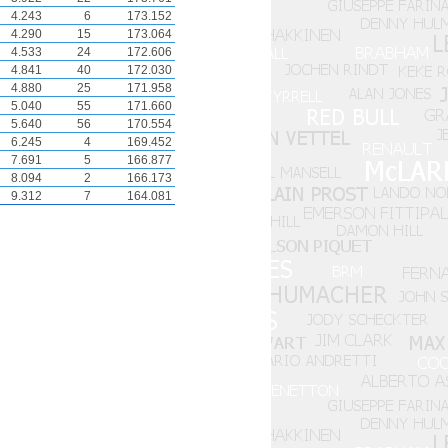
4.243
6
173.152
4.290
15
173.064
4.533
24
172.606
4.841
40
172.030
4.880
25
171.958
5.040
55
171.660
5.640
56
170.554
6.245
4
169.452
7.691
5
166.877
8.094
2
166.173
9.312
7
164.081