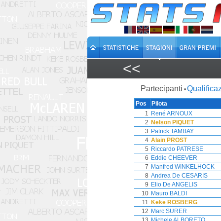
<<
Partecipanti
Qualificaz
•
Pos
Pilota
1
René ARNOUX
2
Nelson PIQUET
3
Patrick TAMBAY
4
Alain PROST
5
Riccardo PATRESE
6
Eddie CHEEVER
7
Manfred WINKELHOCK
8
Andrea De CESARIS
9
Elio De ANGELIS
10
Mauro BALDI
11
Keke ROSBERG
12
Marc SURER
13
Michele ALBORETO