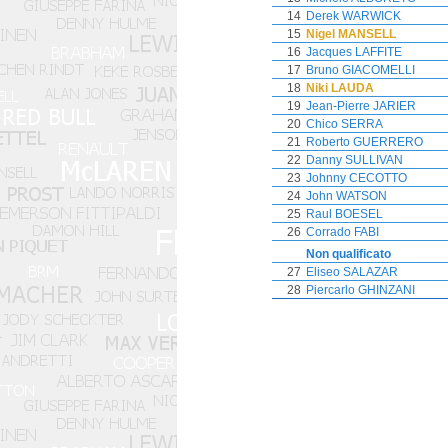
14
Derek WARWICK
15
Nigel MANSELL
16
Jacques LAFFITE
17
Bruno GIACOMELLI
18
Niki LAUDA
19
Jean-Pierre JARIER
20
Chico SERRA
21
Roberto GUERRERO
22
Danny SULLIVAN
23
Johnny CECOTTO
24
John WATSON
25
Raul BOESEL
26
Corrado FABI
Non qualificato
27
Eliseo SALAZAR
28
Piercarlo GHINZANI