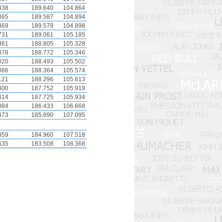
438
189.640
104.864
465
189.587
104.894
469
189.579
104.898
731
189.061
105.185
861
188.805
105.328
878
188.772
105.346
020
188.493
105.502
086
188.364
105.574
121
188.296
105.613
400
187.752
105.919
414
187.725
105.934
084
186.433
106.668
473
185.690
107.095
859
184.960
107.518
635
183.508
108.368