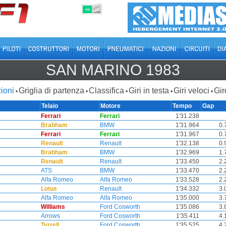
OFF
ON
SAN MARINO 1983
ioni
Griglia di partenza
Classifica
Giri in testa
Giri veloci
Gir
•
•
•
•
•
Telaio
Motore
Tempo
Gap
Ferrari
Ferrari
1'31.238
Brabham
BMW
1'31.964
0.
Ferrari
Ferrari
1'31.967
0.
Renault
Renault
1'32.138
0.
Brabham
BMW
1'32.969
1.
Renault
Renault
1'33.450
2.
ATS
BMW
1'33.470
2.
Alfa Romeo
Alfa Romeo
1'33.528
2.
Lotus
Renault
1'34.332
3.
Alfa Romeo
Alfa Romeo
1'35.000
3.
Williams
Ford Cosworth
1'35.086
3.
Arrows
Ford Cosworth
1'35.411
4.
Tyrrell
Ford Cosworth
1'35.525
4.