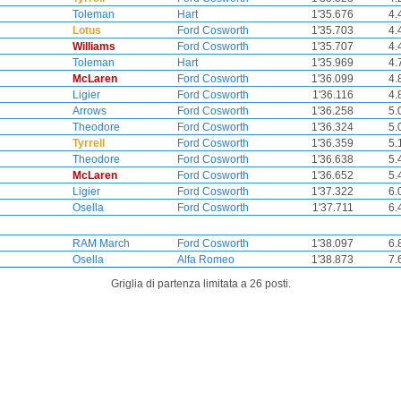
Toleman
Hart
1'35.676
4.
Lotus
Ford Cosworth
1'35.703
4.
Williams
Ford Cosworth
1'35.707
4.
Toleman
Hart
1'35.969
4.
McLaren
Ford Cosworth
1'36.099
4.
Ligier
Ford Cosworth
1'36.116
4.
Arrows
Ford Cosworth
1'36.258
5.
Theodore
Ford Cosworth
1'36.324
5.
Tyrrell
Ford Cosworth
1'36.359
5.
Theodore
Ford Cosworth
1'36.638
5.
McLaren
Ford Cosworth
1'36.652
5.
Ligier
Ford Cosworth
1'37.322
6.
Osella
Ford Cosworth
1'37.711
6.
RAM March
Ford Cosworth
1'38.097
6.
Osella
Alfa Romeo
1'38.873
7.
Griglia di partenza limitata a 26 posti.