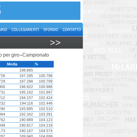
>>
o per giro
Campionato
•
Media
%
198.865
726
197.295
100.796
729
197.288
100.799
900
196.922
100.986
731
195.162
101.897
212
194.157
102.424
232
194.116
102.446
290
193.995
102.510
094
192.342
103.391
762
190.989
104.123
848
190.817
104.218
173
190.167
104.574
287
189.940
104.699