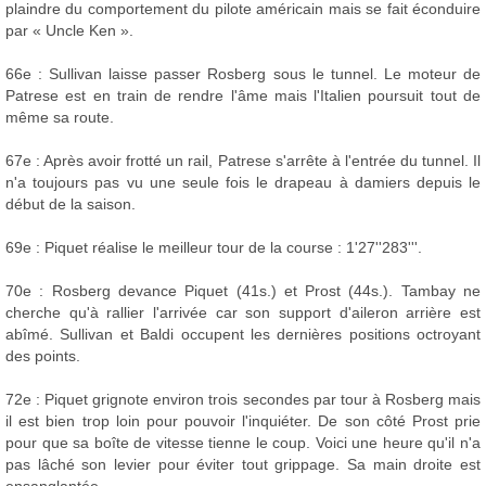
plaindre du comportement du pilote américain mais se fait éconduire
par « Uncle Ken ».
66e : Sullivan laisse passer Rosberg sous le tunnel. Le moteur de
Patrese est en train de rendre l'âme mais l'Italien poursuit tout de
même sa route.
67e : Après avoir frotté un rail, Patrese s'arrête à l'entrée du tunnel. Il
n'a toujours pas vu une seule fois le drapeau à damiers depuis le
début de la saison.
69e : Piquet réalise le meilleur tour de la course : 1'27''283'''.
70e : Rosberg devance Piquet (41s.) et Prost (44s.). Tambay ne
cherche qu'à rallier l'arrivée car son support d'aileron arrière est
abîmé. Sullivan et Baldi occupent les dernières positions octroyant
des points.
72e : Piquet grignote environ trois secondes par tour à Rosberg mais
il est bien trop loin pour pouvoir l'inquiéter. De son côté Prost prie
pour que sa boîte de vitesse tienne le coup. Voici une heure qu'il n'a
pas lâché son levier pour éviter tout grippage. Sa main droite est