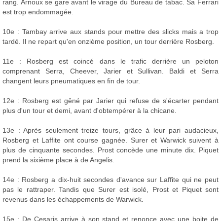
rang. Arnoux se gare avant le virage du Bureau de tabac. Sa Ferrari
est trop endommagée.
10e : Tambay arrive aux stands pour mettre des slicks mais a trop
tardé. Il ne repart qu'en onzième position, un tour derrière Rosberg.
11e : Rosberg est coincé dans le trafic derrière un peloton
comprenant Serra, Cheever, Jarier et Sullivan. Baldi et Serra
changent leurs pneumatiques en fin de tour.
12e : Rosberg est gêné par Jarier qui refuse de s'écarter pendant
plus d'un tour et demi, avant d'obtempérer à la chicane.
13e : Après seulement treize tours, grâce à leur pari audacieux,
Rosberg et Laffite ont course gagnée. Surer et Warwick suivent à
plus de cinquante secondes. Prost concède une minute dix. Piquet
prend la sixième place à de Angelis.
14e : Rosberg a dix-huit secondes d'avance sur Laffite qui ne peut
pas le rattraper. Tandis que Surer est isolé, Prost et Piquet sont
revenus dans les échappements de Warwick.
15e : De Cesaris arrive à son stand et renonce avec une boite de