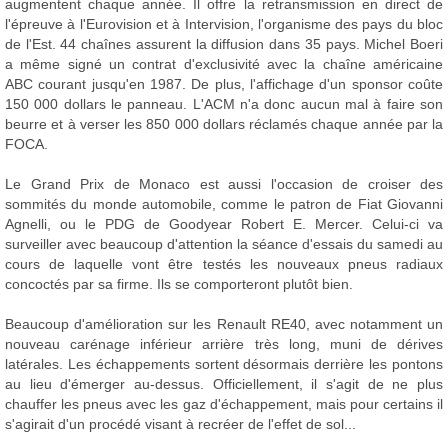
augmentent chaque année. Il offre la retransmission en direct de
l'épreuve à l'Eurovision et à Intervision, l'organisme des pays du bloc
de l'Est. 44 chaînes assurent la diffusion dans 35 pays. Michel Boeri
a même signé un contrat d'exclusivité avec la chaîne américaine
ABC courant jusqu'en 1987. De plus, l'affichage d'un sponsor coûte
150 000 dollars le panneau. L'ACM n'a donc aucun mal à faire son
beurre et à verser les 850 000 dollars réclamés chaque année par la
FOCA.
Le Grand Prix de Monaco est aussi l'occasion de croiser des
sommités du monde automobile, comme le patron de Fiat Giovanni
Agnelli, ou le PDG de Goodyear Robert E. Mercer. Celui-ci va
surveiller avec beaucoup d'attention la séance d'essais du samedi au
cours de laquelle vont être testés les nouveaux pneus radiaux
concoctés par sa firme. Ils se comporteront plutôt bien.
Beaucoup d'amélioration sur les Renault RE40, avec notamment un
nouveau carénage inférieur arrière très long, muni de dérives
latérales. Les échappements sortent désormais derrière les pontons
au lieu d'émerger au-dessus. Officiellement, il s'agit de ne plus
chauffer les pneus avec les gaz d'échappement, mais pour certains il
s'agirait d'un procédé visant à recréer de l'effet de sol...