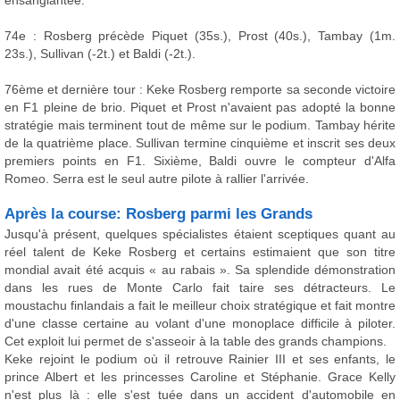
ensanglantée.
74e : Rosberg précède Piquet (35s.), Prost (40s.), Tambay (1m.
23s.), Sullivan (-2t.) et Baldi (-2t.).
76ème et dernière tour : Keke Rosberg remporte sa seconde victoire
en F1 pleine de brio. Piquet et Prost n'avaient pas adopté la bonne
stratégie mais terminent tout de même sur le podium. Tambay hérite
de la quatrième place. Sullivan termine cinquième et inscrit ses deux
premiers points en F1. Sixième, Baldi ouvre le compteur d'Alfa
Romeo. Serra est le seul autre pilote à rallier l'arrivée.
Après la course: Rosberg parmi les Grands
Jusqu'à présent, quelques spécialistes étaient sceptiques quant au
réel talent de Keke Rosberg et certains estimaient que son titre
mondial avait été acquis « au rabais ». Sa splendide démonstration
dans les rues de Monte Carlo fait taire ses détracteurs. Le
moustachu finlandais a fait le meilleur choix stratégique et fait montre
d'une classe certaine au volant d'une monoplace difficile à piloter.
Cet exploit lui permet de s'asseoir à la table des grands champions.
Keke rejoint le podium où il retrouve Rainier III et ses enfants, le
prince Albert et les princesses Caroline et Stéphanie. Grace Kelly
n'est plus là : elle s'est tuée dans un accident d'automobile en