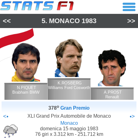
<<
5.
MONACO
1983
>>
K.ROSBERG
N.PIQUET
Williams Ford Cosworth
Brabham BMW
A.PROST
Renault
o
378
Gran Premio
<•
XLI Grand Prix Automobile de Monaco
•>
Monaco
domenica 15 maggio 1983
76 giri x 3.312 km - 251.712 km