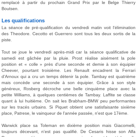
remplacé à partir du prochain Grand Prix par le Belge Thierry
Boutsen.
Les qualifications
La séance de pré-qualification du vendredi matin voit l'élimination
des Theodore. Cecotto et Guerrero sont tous les deux sortis de la
piste.
Tout se joue le vendredi après-midi car la séance qualificative de
samedi est gâchée par la pluie. Prost réalise aisément la pole
position et « colle » près d'une seconde et demie à son équipier
Cheever, pourtant troisième. Les Renault encadrent la Ferrari
d'Arnoux qui a cru un temps détenir la pole. Tambay est quatrième
mais concède une seconde à son équipier. Grâce à son style
généreux, Rosberg décroche une belle cinquième place avec la
petite Williams, à quelques centièmes de Tambay. Laffite se classe
quant à lui huitième. On sait les Brabham-BMW peu performantes
sur les tracés urbains. Si Piquet obtient une satisfaisante sixième
place, Patrese, le vainqueur de l'année passée, n'est que 17ème.
Warwick place sa Toleman en dixième position mais Giacomelli,
toujours décevant, n'est pas qualifié. De Cesaris hisse son Alfa