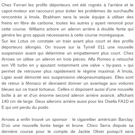
Chez Ferrari les profils déporteurs ont été rognés à l'arrière et le
capot-moteur est raccourci pour éviter les problèmes de surchauffe
rencontrés à Imola. Brabham sera la seule équipe à utiliser des
freins en fibre de carbone, toutes les autres y ayant renoncé pour
cette course. Williams arbore un aileron arrière à double fente qui
génère les gros appuis nécessaires à cette course monégasque.
Sur les Lotus on constate un train avant plus court et des profils
déporteurs allongés. On trouve sur la Tyrrell 011 une nouvelle
suspension avant qui détermine un empattement plus court. Chez
Arrows on utilise un aileron en trois pièces. Alfa Romeo a retouché
son V8 turbo en y ajoutant notamment une valve « by-pass » qui
permet de retrouver plus rapidement le régime maximal. A Imola,
Ligier avait démonté ses suspensions oléopneumatiques. Elles sont
de retour à Monaco et devraient donner un avantage aux voitures
bleues sur ce tracé tortueux. Celles-ci disposent aussi d'une nouvelle
boîte à air et d'un énorme second aileron arrière avancé, affichant
140 cm de large. Deux ailerons arrière aussi pour les Osella FA1D et
E qui ont perdu du poids.
Arrows a enfin trouvé un sponsor : le cigarettier américain Barclay.
D'où une nouvelle livrée beige et brune. Chico Serra dispute sa
dernière course pour le compte de Jackie Oliver puisqu'il sera