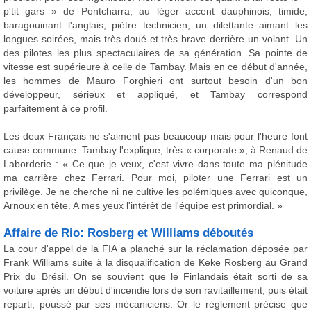
p'tit gars » de Pontcharra, au léger accent dauphinois, timide,
baragouinant l'anglais, piètre technicien, un dilettante aimant les
longues soirées, mais très doué et très brave derrière un volant. Un
des pilotes les plus spectaculaires de sa génération. Sa pointe de
vitesse est supérieure à celle de Tambay. Mais en ce début d'année,
les hommes de Mauro Forghieri ont surtout besoin d'un bon
développeur, sérieux et appliqué, et Tambay correspond
parfaitement à ce profil.
Les deux Français ne s'aiment pas beaucoup mais pour l'heure font
cause commune. Tambay l'explique, très « corporate », à Renaud de
Laborderie : « Ce que je veux, c'est vivre dans toute ma plénitude
ma carrière chez Ferrari. Pour moi, piloter une Ferrari est un
privilège. Je ne cherche ni ne cultive les polémiques avec quiconque,
Arnoux en tête. A mes yeux l'intérêt de l'équipe est primordial. »
Affaire de Rio: Rosberg et Williams déboutés
La cour d'appel de la FIA a planché sur la réclamation déposée par
Frank Williams suite à la disqualification de Keke Rosberg au Grand
Prix du Brésil. On se souvient que le Finlandais était sorti de sa
voiture après un début d'incendie lors de son ravitaillement, puis était
reparti, poussé par ses mécaniciens. Or le règlement précise que