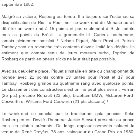
septembre 1982.
Malgré sa victoire, Rosberg est tendu. Il a toujours sur l'estomac sa
disqualification de Rio : « Pour moi, ce week-end de Monaco aurait
dû être un week-end à 15 points et pas seulement à 9. Je mérite
mes six points du Brésil... » grommelle-t-il. Curieux bonhomme,
jamais pleinement satisfait ! Nelson Piquet, Alain Prost et Patrick
Tambay sont en revanche très contents d'avoir limité les dégâts. Ils
estiment que compte tenu de leurs moteurs turbo, l'option de
Rosberg de partir en pneus slicks ne leur était pas possible.
Avec sa deuxième place, Piquet s'installe en tête du championnat du
monde avec 21 points contre 19 unités pour Prost et 17 pour
Tambay. Rosberg grimpe au quatrième rang avec quatorze points.
Le classement des constructeurs est on ne peut plus serré : Ferrari
(25 pts) précède Renault (23 pts), Brabham-BMW, McLaren-Ford-
Cosworth et Williams-Ford-Cosworth (21 pts chacune) !
Le week-end se conclut par le traditionnel gala princier. Keke
Rosberg en est l'invité d'honneur. Jackie Stewart présente au prince
tous les pilotes présents. De longs applaudissements saluent la
venue de René Dreyfus, 78 ans, vainqueur du Grand Prix en 1930.