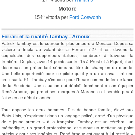
Motore
a
154
vittoria per
Ford Cosworth
Ferrari et la rivalité Tambay - Arnoux
Patrick Tambay est le coureur le plus entouré à Monaco. Depuis sa
victoire à Imola au volant de la Ferrari n°27, il est devenu la
coqueluche des supporteurs italiens, nombreux à traverser la
frontière. De plus, avec 14 points contre 15 à Prost et à Piquet, il est
désormais un prétendant sérieux au titre de champion du monde.
Une belle opportunité pour ce pilote qui il y a un an avait tiré une
croix sur la F1. Tambay s'impose pour l'heure comme le fer de lance
de la Scuderia. Une situation qui déplaît forcément à son équipier
René Arnoux, qui prend ses marques à Maranello et semble peu à
l'aise en ce début d'année.
Tout oppose les deux hommes. Fils de bonne famille, élevé aux
États-Unis, s'exprimant dans un langage policé, armé d'un physique
de « jeune premier » à la française, Tambay est un cérébral, un
méthodique, un grand professionnel et surtout un metteur au point
précieux pour ses ingénieurs. René Arnoux est quant à lui resté le «