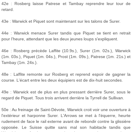
42e : Rosberg laisse Patrese et Tambay reprendre leur tour de
retard.
43e : Warwick et Piquet sont maintenant sur les talons de Surer.
44e : Warwick menace Surer tandis que Piquet se tient en retrait
pour l'heure, attendant que les deux jeunes loups s'expliquent.
46e : Rosberg précède Laffite (10.9s.), Surer (1m. 02s.), Warwick
(1m. 03s.), Piquet (1m. 04s.), Prost (1m. 09s.), Patrese (1m. 21s.) et
Tambay (1m. 24s.).
48e : Laffite remonte sur Rosberg et reprend espoir de gagner la
course. L'écart entre les deux équipiers est de dix-huit secondes.
49e : Warwick est de plus en plus pressant derrière Surer, sous le
regard de Piquet. Tous trois arrivent derrière la Tyrrell de Sullivan.
50e : Au freinage de Saint-Dévote, Warwick croit voir une ouverture à
l'extérieur et harponne Surer. L'Arrows se met à l'équerre, heurte
rudement de face le rail externe avant de rebondir contre la glissière
opposée. Le Suisse quitte sans mal son habitacle tandis que