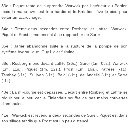
33e : Piquet tente de surprendre Warwick par l'intérieur au Portier,
mais la manœuvre est trop hardie et le Brésilien lève le pied pour
éviter un accrochage.
34e : Trente-deux secondes entre Rosberg et Laffite. Warwick,
Piquet et Prost commencent à se rapprocher de Surer.
35e : Jarier abandonne suite à la rupture de la pompe de son
système hydraulique. Guy Ligier fulmine...
38e : Rosberg mène devant Laffite (26s.), Surer (1m. 08s.), Warwick
(1m. 11s.), Piquet (1m. 12s.), Prost (1m. 16s.), Patrese (-1t.),
Tambay (-1t.), Sullivan (-1t.), Baldi (-1t.), de Angelis (-1t.) et Serra
(-1t.).
40e : La mi-course est dépassée. L'écart entre Rosberg et Laffite se
réduit peu à peu car le Finlandais souffre de ses mains couvertes
d'ampoules.
41e : Warwick est revenu à deux secondes de Surer. Piquet est dans
son sillage tandis que Prost est un peu distancé.