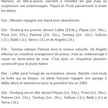
Warwick, en tête-à-queue, parvient à remettre les gaz mais sa
suspension est endommagée. Piquet et Prost parviennent à éviter
les débris.
51e : Warwick regagne son stand pour abandonner.
52e : Rosberg est premier devant Laffite (19.8s.), Piquet (1m. 06s.),
Prost (1m. 07s.), Patrese (1m. 15s.), Tambay (1m. 22s.), Sullivan
(-1t.), Baldi (-1t.), Serra (-1t.) et de Angelis (-2t.).
53e : Tambay rattrape Patrese dont le moteur cafouille. De Angelis
effectue un troisième changement de pneus, mais au redémarrage il
casse un demi-arbre de roue. C'est donc un cinquième abandon
consécutif pour le jeune Italien.
55e : Laffite perd l'usage de sa troisième vitesse. Bientôt, c'est toute
sa boîte qui se bloque. Le pilote français regagne son garage à
faible allure et abandonne pour la première fois en 1983.
56e : Rosberg est en tête devant Piquet (1m. 04s.), Prost (1m. 06s.),
Patrese (1m. 15s.), Tambay (1m. 16s.), Sullivan (-1t.), Baldi (-1t.) et
Serra (-2t.).