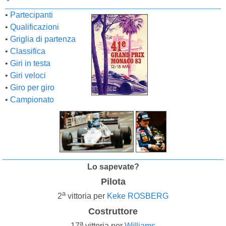
•
Partecipanti
•
Qualificazioni
•
Griglia di partenza
•
Classifica
•
Giri in testa
•
Giri veloci
•
Giro per giro
•
Campionato
Lo sapevate?
Pilota
a
2
vittoria per
Keke ROSBERG
Costruttore
a
17
vittoria per
Williams