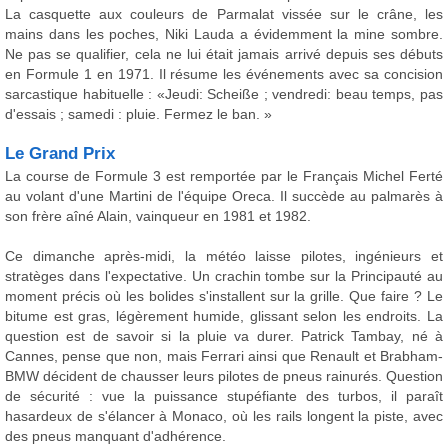
La casquette aux couleurs de Parmalat vissée sur le crâne, les
mains dans les poches, Niki Lauda a évidemment la mine sombre.
Ne pas se qualifier, cela ne lui était jamais arrivé depuis ses débuts
en Formule 1 en 1971. Il résume les événements avec sa concision
sarcastique habituelle : «Jeudi: Scheiße ; vendredi: beau temps, pas
d'essais ; samedi : pluie. Fermez le ban. »
Le Grand Prix
La course de Formule 3 est remportée par le Français Michel Ferté
au volant d'une Martini de l'équipe Oreca. Il succède au palmarès à
son frère aîné Alain, vainqueur en 1981 et 1982.
Ce dimanche après-midi, la météo laisse pilotes, ingénieurs et
stratèges dans l'expectative. Un crachin tombe sur la Principauté au
moment précis où les bolides s'installent sur la grille. Que faire ? Le
bitume est gras, légèrement humide, glissant selon les endroits. La
question est de savoir si la pluie va durer. Patrick Tambay, né à
Cannes, pense que non, mais Ferrari ainsi que Renault et Brabham-
BMW décident de chausser leurs pilotes de pneus rainurés. Question
de sécurité : vue la puissance stupéfiante des turbos, il paraît
hasardeux de s'élancer à Monaco, où les rails longent la piste, avec
des pneus manquant d'adhérence.