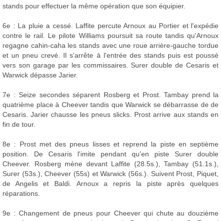
stands pour effectuer la même opération que son équipier.
6e : La pluie a cessé. Laffite percute Arnoux au Portier et l'expédie
contre le rail. Le pilote Williams poursuit sa route tandis qu'Arnoux
regagne cahin-caha les stands avec une roue arrière-gauche tordue
et un pneu crevé. Il s'arrête à l'entrée des stands puis est poussé
vers son garage par les commissaires. Surer double de Cesaris et
Warwick dépasse Jarier.
7e : Seize secondes séparent Rosberg et Prost. Tambay prend la
quatrième place à Cheever tandis que Warwick se débarrasse de de
Cesaris. Jarier chausse les pneus slicks. Prost arrive aux stands en
fin de tour.
8e : Prost met des pneus lisses et reprend la piste en septième
position. De Cesaris l'imite pendant qu'en piste Surer double
Cheever. Rosberg mène devant Laffite (28.5s.), Tambay (51.1s.),
Surer (53s.), Cheever (55s) et Warwick (56s.). Suivent Prost, Piquet,
de Angelis et Baldi. Arnoux a repris la piste après quelques
réparations.
9e : Changement de pneus pour Cheever qui chute au douzième