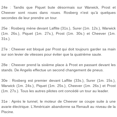
24e : Tandis que Piquet bute désormais sur Warwick, Prost et
Cheever sont roues dans roues. Rosberg n'est qu'à quelques
secondes de leur prendre un tour.
25e : Rosberg mène devant Laffite (31s.), Surer (1m. 12s.), Warwick
(1m. 26s.), Piquet (1m. 27s.), Prost (1m. 30s.) et Cheever (1m.
31s.).
27e : Cheever est bloqué par Prost qui doit toujours garder sa main
sur son levier de vitesses pour éviter que la quatrième saute.
28e : Cheever prend la sixième place à Prost en passant devant les
stands. De Angelis effectue un second changement de pneus.
30e : Rosberg est premier devant Laffite (33s.), Surer (1m. 15s.),
Warwick (1m. 24s.), Piquet (1m. 25s.), Cheever (1m. 26s.) et Prost
(1m. 27s.). Tous les autres pilotes ont concédé un tour au leader.
31e : Après le tunnel, le moteur de Cheever se coupe suite à une
avarie électrique. L'Américain abandonne sa Renault au niveau de la
Piscine.