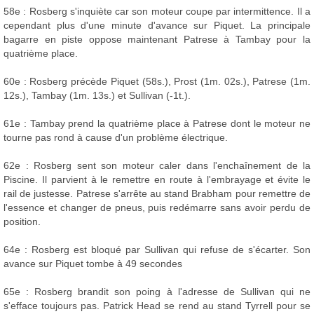
58e : Rosberg s'inquiète car son moteur coupe par intermittence. Il a
cependant plus d'une minute d'avance sur Piquet. La principale
bagarre en piste oppose maintenant Patrese à Tambay pour la
quatrième place.
60e : Rosberg précède Piquet (58s.), Prost (1m. 02s.), Patrese (1m.
12s.), Tambay (1m. 13s.) et Sullivan (-1t.).
61e : Tambay prend la quatrième place à Patrese dont le moteur ne
tourne pas rond à cause d'un problème électrique.
62e : Rosberg sent son moteur caler dans l'enchaînement de la
Piscine. Il parvient à le remettre en route à l'embrayage et évite le
rail de justesse. Patrese s'arrête au stand Brabham pour remettre de
l'essence et changer de pneus, puis redémarre sans avoir perdu de
position.
64e : Rosberg est bloqué par Sullivan qui refuse de s'écarter. Son
avance sur Piquet tombe à 49 secondes
65e : Rosberg brandit son poing à l'adresse de Sullivan qui ne
s'efface toujours pas. Patrick Head se rend au stand Tyrrell pour se