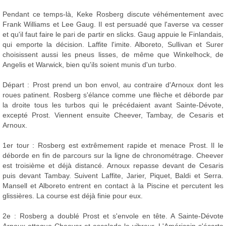
Pendant ce temps-là, Keke Rosberg discute véhémentement avec
Frank Williams et Lee Gaug. Il est persuadé que l'averse va cesser
et qu'il faut faire le pari de partir en slicks. Gaug appuie le Finlandais,
qui emporte la décision. Laffite l'imite. Alboreto, Sullivan et Surer
choisissent aussi les pneus lisses, de même que Winkelhock, de
Angelis et Warwick, bien qu'ils soient munis d'un turbo.
Départ : Prost prend un bon envol, au contraire d'Arnoux dont les
roues patinent. Rosberg s'élance comme une flèche et déborde par
la droite tous les turbos qui le précédaient avant Sainte-Dévote,
excepté Prost. Viennent ensuite Cheever, Tambay, de Cesaris et
Arnoux.
1er tour : Rosberg est extrêmement rapide et menace Prost. Il le
déborde en fin de parcours sur la ligne de chronométrage. Cheever
est troisième et déjà distancé. Arnoux repasse devant de Cesaris
puis devant Tambay. Suivent Laffite, Jarier, Piquet, Baldi et Serra.
Mansell et Alboreto entrent en contact à la Piscine et percutent les
glissières. La course est déjà finie pour eux.
2e : Rosberg a doublé Prost et s'envole en tête. A Sainte-Dévote