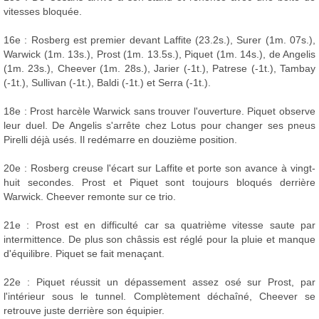
vitesses bloquée.
16e : Rosberg est premier devant Laffite (23.2s.), Surer (1m. 07s.),
Warwick (1m. 13s.), Prost (1m. 13.5s.), Piquet (1m. 14s.), de Angelis
(1m. 23s.), Cheever (1m. 28s.), Jarier (-1t.), Patrese (-1t.), Tambay
(-1t.), Sullivan (-1t.), Baldi (-1t.) et Serra (-1t.).
18e : Prost harcèle Warwick sans trouver l'ouverture. Piquet observe
leur duel. De Angelis s'arrête chez Lotus pour changer ses pneus
Pirelli déjà usés. Il redémarre en douzième position.
20e : Rosberg creuse l'écart sur Laffite et porte son avance à vingt-
huit secondes. Prost et Piquet sont toujours bloqués derrière
Warwick. Cheever remonte sur ce trio.
21e : Prost est en difficulté car sa quatrième vitesse saute par
intermittence. De plus son châssis est réglé pour la pluie et manque
d'équilibre. Piquet se fait menaçant.
22e : Piquet réussit un dépassement assez osé sur Prost, par
l'intérieur sous le tunnel. Complètement déchaîné, Cheever se
retrouve juste derrière son équipier.