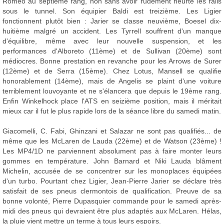
Romeo au septième rang, non sans avoir rudement heurté les rails
sous le tunnel. Son équipier Baldi est treizième. Les Ligier
fonctionnent plutôt bien : Jarier se classe neuvième, Boesel dix-
huitième malgré un accident. Les Tyrrell souffrent d'un manque
d'équilibre, même avec leur nouvelle suspension, et les
performances d'Alboreto (11ème) et de Sullivan (20ème) sont
médiocres. Bonne prestation en revanche pour les Arrows de Surer
(12ème) et de Serra (15ème). Chez Lotus, Mansell se qualifie
honorablement (14ème), mais de Angelis se plaint d'une voiture
terriblement louvoyante et ne s'élancera que depuis le 19ème rang.
Enfin Winkelhock place l'ATS en seizième position, mais il méritait
mieux car il fut le plus rapide lors de la séance libre du samedi matin.
Giacomelli, C. Fabi, Ghinzani et Salazar ne sont pas qualifiés... de
même que les McLaren de Lauda (22ème) et de Watson (23ème) !
Les MP4/1D ne parviennent absolument pas à faire monter leurs
gommes en température. John Barnard et Niki Lauda blâment
Michelin, accusée de se concentrer sur les monoplaces équipées
d'un turbo. Pourtant chez Ligier, Jean-Pierre Jarier se déclare très
satisfait de ses pneus clermontois de qualification. Preuve de sa
bonne volonté, Pierre Dupasquier commande pour le samedi après-
midi des pneus qui devraient être plus adaptés aux McLaren. Hélas,
la pluie vient mettre un terme à tous leurs espoirs.