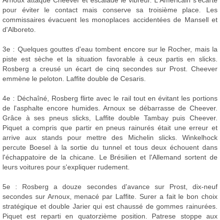
Arnoux attaque Cheever et escalade le vibreur. L'Américain s'écarte
pour éviter le contact mais conserve sa troisième place. Les
commissaires évacuent les monoplaces accidentées de Mansell et
d'Alboreto.
3e : Quelques gouttes d'eau tombent encore sur le Rocher, mais la
piste est sèche et la situation favorable à ceux partis en slicks.
Rosberg a creusé un écart de cinq secondes sur Prost. Cheever
emmène le peloton. Laffite double de Cesaris.
4e : Déchaîné, Rosberg flirte avec le rail tout en évitant les portions
de l'asphalte encore humides. Arnoux se débarrasse de Cheever.
Grâce à ses pneus slicks, Laffite double Tambay puis Cheever.
Piquet a compris que partir en pneus rainurés était une erreur et
arrive aux stands pour mettre des Michelin slicks. Winkelhock
percute Boesel à la sortie du tunnel et tous deux échouent dans
l'échappatoire de la chicane. Le Brésilien et l'Allemand sortent de
leurs voitures pour s'expliquer rudement.
5e : Rosberg a douze secondes d'avance sur Prost, dix-neuf
secondes sur Arnoux, menacé par Laffite. Surer a fait le bon choix
stratégique et double Jarier qui est chaussé de gommes rainurées.
Piquet est reparti en quatorzième position. Patrese stoppe aux