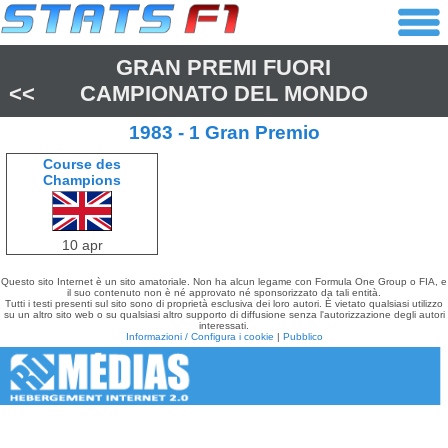
GRAN PREMI FUORI
<<
CAMPIONATO DEL MONDO
1983 - 1 Gran Premio
Course des
Champions
10 apr
Questo sito Internet è un sito amatoriale. Non ha alcun legame con Formula One Group o FIA, e
il suo contenuto non è né approvato né sponsorizzato da tali entità.
Tutti i testi presenti sul sito sono di proprietà esclusiva dei loro autori. È vietato qualsiasi utilizzo
su un altro sito web o su qualsiasi altro supporto di diffusione senza l'autorizzazione degli autori
interessati.
Informazioni / Configura i cookie
|
Pubblico