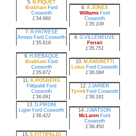
5.
N.PIQUET
Brabham
Ford
6.
A.JONES
Cosworth
Williams
Ford
1'34.960
Cosworth
1'35.109
7.
R.PATRESE
Arrows
Ford Cosworth
8.
G.VILLENEUVE
1'35.618
Ferrari
1'35.751
9.
H.REBAQUE
Brabham
Ford
10.
M.ANDRETTI
Cosworth
Lotus
Ford Cosworth
1'35.872
1'36.084
11.
K.ROSBERG
Fittipaldi
Ford
12.
J.JARIER
Cosworth
Tyrrell
Ford Cosworth
1'36.091
1'36.181
13.
D.PIRONI
Ligier
Ford Cosworth
14.
J.WATSON
1'36.422
McLaren
Ford
Cosworth
1'36.450
15.
E.FITTIPALDI