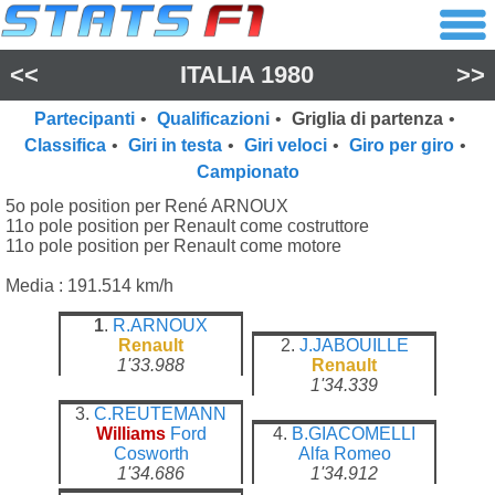
<<
ITALIA 1980
>>
Partecipanti
•
Qualificazioni
•
Griglia di partenza
•
Classifica
•
Giri in testa
•
Giri veloci
•
Giro per giro
•
Campionato
5o pole position per René ARNOUX
11o pole position per Renault come costruttore
11o pole position per Renault come motore
Media : 191.514 km/h
1
.
R.ARNOUX
Renault
2.
J.JABOUILLE
1'33.988
Renault
1'34.339
3.
C.REUTEMANN
Williams
Ford
4.
B.GIACOMELLI
Cosworth
Alfa Romeo
1'34.686
1'34.912