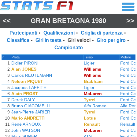
<<
GRAN BRETAGNA 1980
>>
Partecipanti
•
Qualificazioni
•
Griglia di partenza
•
Classifica
•
Giri in testa
•
Giri veloci
•
Giro per giro
•
Campionato
n
Pilota
Telaio
Motore
1
Didier PIRONI
Ligier
Ford Co
2
Alan JONES
Williams
Ford Co
3
Carlos REUTEMANN
Williams
Ford Co
4
Nelson PIQUET
Brabham
Ford Co
5
Jacques LAFFITE
Ligier
Ford Co
6
Alain PROST
McLaren
Ford Co
7
Derek DALY
Tyrrell
Ford Co
8
Bruno GIACOMELLI
Alfa Romeo
Alfa Ro
9
Jean-Pierre JARIER
Tyrrell
Ford Co
10
Mario ANDRETTI
Lotus
Ford Co
11
René ARNOUX
Renault
Renault
12
John WATSON
McLaren
Ford Co
13
Marc SURER
ATS
Ford Co