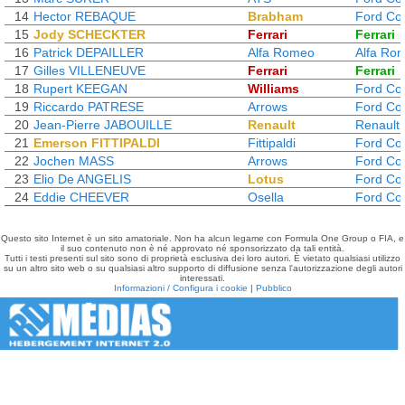
14
Hector REBAQUE
Brabham
Ford Co
15
Jody SCHECKTER
Ferrari
Ferrari
16
Patrick DEPAILLER
Alfa Romeo
Alfa Ro
17
Gilles VILLENEUVE
Ferrari
Ferrari
18
Rupert KEEGAN
Williams
Ford Co
19
Riccardo PATRESE
Arrows
Ford Co
20
Jean-Pierre JABOUILLE
Renault
Renault
21
Emerson FITTIPALDI
Fittipaldi
Ford Co
22
Jochen MASS
Arrows
Ford Co
23
Elio De ANGELIS
Lotus
Ford Co
24
Eddie CHEEVER
Osella
Ford Co
Questo sito Internet è un sito amatoriale. Non ha alcun legame con Formula One Group o FIA, e
il suo contenuto non è né approvato né sponsorizzato da tali entità.
Tutti i testi presenti sul sito sono di proprietà esclusiva dei loro autori. È vietato qualsiasi utilizzo
su un altro sito web o su qualsiasi altro supporto di diffusione senza l'autorizzazione degli autori
interessati.
Informazioni / Configura i cookie
|
Pubblico