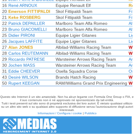
16
René ARNOUX
Equipe Renault Elf
Re
20
Emerson FITTIPALDI
Skol Fittipaldi Team
Fit
21
Keke ROSBERG
Skol Fittipaldi Team
Fit
22
Patrick DEPAILLER
Marlboro Team Alfa Romeo
Al
23
Bruno GIACOMELLI
Marlboro Team Alfa Romeo
Al
25
Didier PIRONI
Equipe Ligier Gitanes
Lig
26
Jacques LAFFITE
Equipe Ligier Gitanes
Lig
27
Alan JONES
Albilad-Williams Racing Team
Wi
28
Carlos REUTEMANN
Albilad-Williams Racing Team
Wi
29
Riccardo PATRESE
Warsteiner Arrows Racing Team
Ar
30
Jochen MASS
Warsteiner Arrows Racing Team
Ar
31
Eddie CHEEVER
Osella Squadra Corse
Os
43
Desiré WILSON
Brands Hatch Racing
Wi
50
Rupert KEEGAN
RAM/Williams Grand Prix Engineering
Wi
Questo sito Internet è un sito amatoriale. Non ha alcun legame con Formula One Group o FIA, e
il suo contenuto non è né approvato né sponsorizzato da tali entità.
Tutti i testi presenti sul sito sono di proprietà esclusiva dei loro autori. È vietato qualsiasi utilizzo
su un altro sito web o su qualsiasi altro supporto di diffusione senza l'autorizzazione degli autori
interessati.
Informazioni / Configura i cookie
|
Pubblico