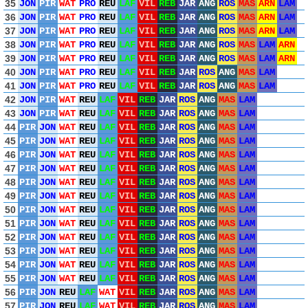
35
JON
PIR
WAT
PRO
REU
LAF
VIL
REB
JAR
ANG
ROS
MAS
ARN
LAM
36
JON
PIR
WAT
PRO
REU
LAF
VIL
REB
JAR
ANG
ROS
MAS
ARN
LAM
37
JON
PIR
WAT
PRO
REU
LAF
VIL
REB
JAR
ANG
ROS
MAS
ARN
LAM
38
JON
PIR
WAT
PRO
REU
LAF
VIL
REB
JAR
ANG
ROS
MAS
LAM
ARN
39
JON
PIR
WAT
PRO
REU
LAF
VIL
REB
JAR
ANG
ROS
MAS
LAM
ARN
40
JON
PIR
WAT
PRO
REU
LAF
VIL
REB
JAR
ROS
ANG
MAS
LAM
41
JON
PIR
WAT
PRO
REU
LAF
VIL
REB
JAR
ROS
ANG
MAS
LAM
42
JON
PIR
WAT
REU
LAF
VIL
REB
JAR
ROS
ANG
MAS
LAM
43
JON
PIR
WAT
REU
LAF
VIL
REB
JAR
ROS
ANG
MAS
LAM
44
PIR
JON
WAT
REU
LAF
VIL
REB
JAR
ROS
ANG
MAS
LAM
45
PIR
JON
WAT
REU
LAF
VIL
REB
JAR
ROS
ANG
MAS
LAM
46
PIR
JON
WAT
REU
LAF
VIL
REB
JAR
ROS
ANG
MAS
LAM
47
PIR
JON
WAT
REU
LAF
VIL
REB
JAR
ROS
ANG
MAS
LAM
48
PIR
JON
WAT
REU
LAF
VIL
REB
JAR
ROS
ANG
MAS
LAM
49
PIR
JON
WAT
REU
LAF
VIL
REB
JAR
ROS
ANG
MAS
LAM
50
PIR
JON
WAT
REU
LAF
VIL
REB
JAR
ROS
ANG
MAS
LAM
51
PIR
JON
WAT
REU
LAF
VIL
REB
JAR
ROS
ANG
MAS
LAM
52
PIR
JON
WAT
REU
LAF
VIL
REB
JAR
ROS
ANG
MAS
LAM
53
PIR
JON
WAT
REU
LAF
VIL
REB
JAR
ROS
ANG
MAS
LAM
54
PIR
JON
WAT
REU
LAF
VIL
REB
JAR
ROS
ANG
MAS
LAM
55
PIR
JON
WAT
REU
LAF
VIL
REB
JAR
ROS
ANG
MAS
LAM
56
PIR
JON
REU
LAF
WAT
VIL
REB
JAR
ROS
ANG
MAS
LAM
57
PIR
JON
REU
LAF
WAT
VIL
REB
JAR
ROS
ANG
MAS
LAM