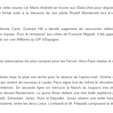
e cette course car Mario Andretti se trouve aux États-Unis pour disput
i forfait suite à la blessure de son pilote Roelof Wunderink lors 
à Monte Carlo, Graham Hill a décidé sagement de raccrocher défin
n équipe. Pour le remplacer aux côtés de François Migault, il fait appe
ts sur une Williams au GP d'Espagne.
s adversaires les plus coriaces pour les Ferrari. Ainsi Pace réalise l
atinée mais la piste est sèche pour la séance de l'après-midi. Victim
n qui revient de nouveau à Lauda. Pace signe tout de même le deuxièm
centièmes. En seconde ligne on retrouve la March du toujours très é
e devant Reutemann. Le jeune Brise obtient une très belle septième
ipaldi, Scheckter, Jarier, Hunt et Depailler. Jones obtient une belle 
nzième, entre les deux Lotus. Lombardi et W. Fittipaldi composent la de