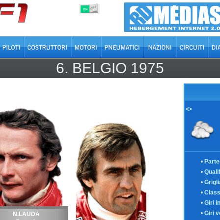
OFF
ON
6.
BELGIO
1975
<•
•
Parte
•
Quali
•
Grigl
•
Class
•
Giri i
•
Giri v
N.LAUDA