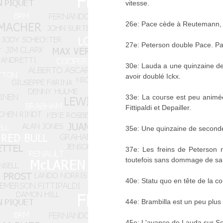
vitesse.
26e: Pace cède à Reutemann, Fi
27e: Peterson double Pace. Par
30e: Lauda a une quinzaine de
avoir doublé Ickx.
33e: La course est peu animée
Fittipaldi et Depailler.
35e: Une quinzaine de seconde
37e: Les freins de Peterson n
toutefois sans dommage de sa
40e: Statu quo en tête de la c
44e: Brambilla est un peu plus
45e: L'avance de Lauda sur Sc