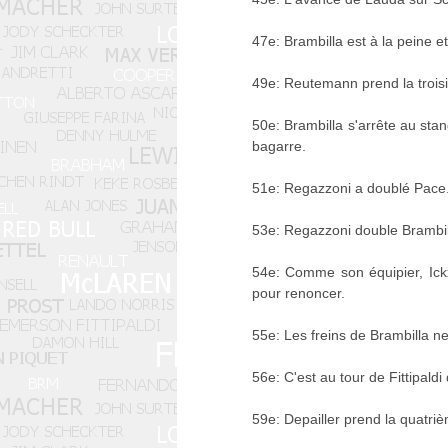
47e: Brambilla est à la peine 
49e: Reutemann prend la troisi
50e: Brambilla s'arrête au sta
bagarre.
51e: Regazzoni a doublé Pace. 
53e: Regazzoni double Brambil
54e: Comme son équipier, Ickx 
pour renoncer.
55e: Les freins de Brambilla n
56e: C'est au tour de Fittipaldi
59e: Depailler prend la quatriè