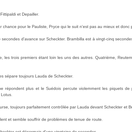
ttipaldi et Depailler.
 chance pour le Pauliste, Pryce qui le suit n'est pas au mieux et donc 
 secondes d'avance sur Scheckter. Brambilla est à vingt-cinq seconde
, les trois premiers étant loin les uns des autres. Quatrième, Reute
s sépare toujours Lauda de Scheckter.
e répondent plus et le Suédois percute violemment les piquets de pr
 Lotus.
ourse, toujours parfaitement contrôlée par Lauda devant Scheckter et Br
 lent et semble souffrir de problèmes de tenue de route.
heckter est désormais d'une vingtaine de secondes.