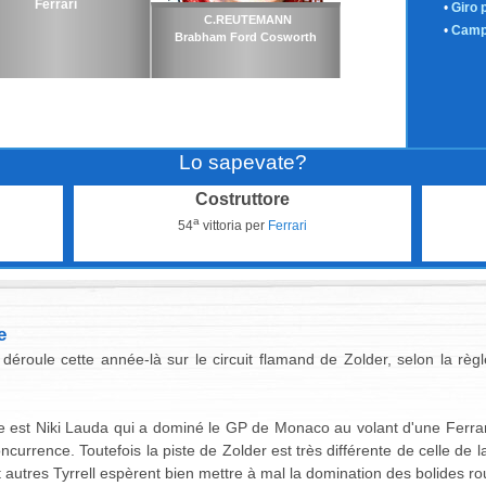
Ferrari
•
Giro 
C.REUTEMANN
•
Camp
Brabham Ford Cosworth
Lo sapevate?
Costruttore
a
54
vittoria per
Ferrari
e
éroule cette année-là sur le circuit flamand de Zolder, selon la règl
e est Niki Lauda qui a dominé le GP de Monaco au volant d'une Ferrar
oncurrence. Toutefois la piste de Zolder est très différente de celle de 
utres Tyrrell espèrent bien mettre à mal la domination des bolides ro