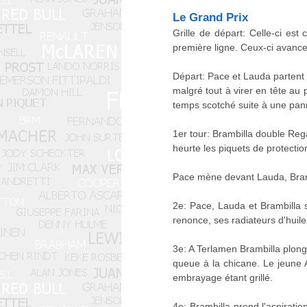
Le Grand Prix
Grille de départ: Celle-ci es
première ligne. Ceux-ci avancen
Départ: Pace et Lauda partent 
malgré tout à virer en tête au
temps scotché suite à une pa
1er tour: Brambilla double Reg
heurte les piquets de protecti
Pace mène devant Lauda, Brambi
2e: Pace, Lauda et Brambilla 
renonce, ses radiateurs d'huile
3e: A Terlamen Brambilla plonge
queue à la chicane. Le jeune An
embrayage étant grillé.
4e: Brambilla prend l'aspiratio