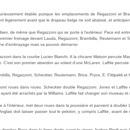
t curieusement établie puisque les emplacements de Regazzoni et Bram
t légèrement avant que le drapeau belge ne soit abaissé, et anticipent 
bien, de même que Regazzoni qui se porte à l'extérieur. Pace est entre
 premier freinage devant Lauda, Regazzoni, Brambilla, Reutemann et S
nne d'embrayage mais va pouvoir démarrer.
azzoni dans la courbe Lucien Bianchi. A la chicane Watson percute Mass
on. C'est son premier abandon au volant d'une McLaren. Laffite percute
lla, Regazzoni, Scheckter, Reutemann, Brice, Pryce, E. Fittipaldi et 
sont roues dans roues. Scheckter double Regazzoni. Jones et Laffite 
 ayant été arrachés par la Williams. Laffite fait changer son museau et 
 à l'intérieur, met deux roues dans la poussière et parvient à doubler 
glais doit laisser passer tout le peloton, y compris Laffite, avant de
n derrière Pace dans la ligne droite avant le virage Jochen Rindt puis le 