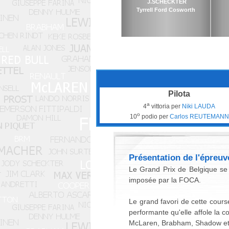
J.SCHECKTER
Tyrrell Ford Cosworth
Pilota
a
4
vittoria per
Niki LAUDA
o
10
podio per
Carlos REUTEMANN
Présentation de l'épreuv
Le Grand Prix de Belgique se d
imposée par la FOCA.
Le grand favori de cette cours
performante qu'elle affole la c
McLaren, Brabham, Shadow et a