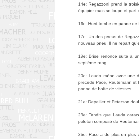
14e: Regazzoni prend la troisi
équipier mais se loupe et part 
16e: Hunt tombe en panne de b
17e: Un des pneus de Regazzon
nouveau pneu. Il ne repart qu'
19e: Brise renonce suite à u
septième rang.
20e: Lauda mène avec une diz
précède Pace, Reutemann et E.
panne de boîte de vitesses.
21e: Depailler et Peterson doubl
23e: Tandis que Lauda caracol
peloton composé de Reutemann, 
25e: Pace a de plus en plus d