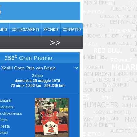
>>
o
256
Gran Premio
XXXIII Grote Prijs van Belgie
•>
Zolder
domenica 25 maggio 1975
70 giri x 4.262 km - 298.340 km
cipanti
ficazioni
ia di partenza
ifica
n testa
eloci