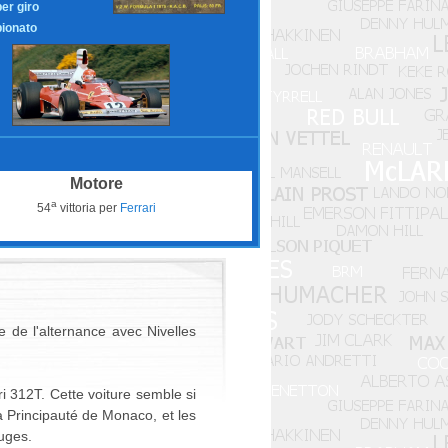
per giro
ionato
Motore
a
54
vittoria per
Ferrari
e de l'alternance avec Nivelles
i 312T. Cette voiture semble si
la Principauté de Monaco, et les
uges.