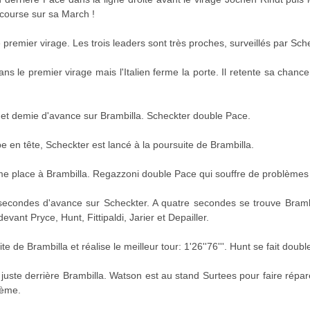
 course sur sa March !
remier virage. Les trois leaders sont très proches, surveillés par Sch
s le premier virage mais l'Italien ferme la porte. Il retente sa chance
et demie d'avance sur Brambilla. Scheckter double Pace.
 en tête, Scheckter est lancé à la poursuite de Brambilla.
me place à Brambilla. Regazzoni double Pace qui souffre de problèmes
condes d'avance sur Scheckter. A quatre secondes se trouve Bramb
ant Pryce, Hunt, Fittipaldi, Jarier et Depailler.
 de Brambilla et réalise le meilleur tour: 1'26''76'''. Hunt se fait doubler
juste derrière Brambilla. Watson est au stand Surtees pour faire rép
8ème.