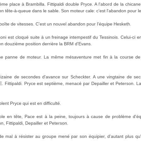
ème place à Brambilla. Fittipaldi double Pryce. A l'abord de la chicane
en tête-à-queue dans le sable. Son moteur cale: c'est l'abandon pour l
oîte de vitesses. C'est un nouvel abandon pour l'équipe Hesketh.
i est cloqué suite à un freinage intempestif du Tessinois. Celui-ci e
en douzième position derrière la BRM d'Evans.
ne panne de moteur. La même mésaventure met fin à la course de L
aine de secondes d'avance sur Scheckter. A une vingtaine de seco
 Fittipaldi. Pryce est septième, menacé par Depailler et Peterson. L
ent Pryce qui est en difficulté.
e en tête, Pace est à la peine, toujours à cause de problème d'équ
Fittipaldi, Depailler et Peterson.
e mal à résister au groupe mené par son équipier, d'autant plus qu'i