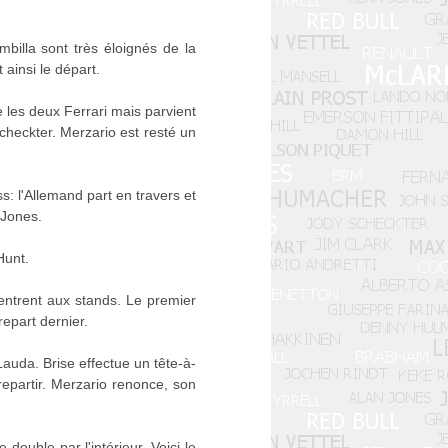
billa sont très éloignés de la
ainsi le départ.
 les deux Ferrari mais parvient
checkter. Merzario est resté un
: l'Allemand part en travers et
 Jones.
Hunt.
entrent aux stands. Le premier
repart dernier.
Lauda. Brise effectue un tête-à-
 repartir. Merzario renonce, son
double par l'intérieur. Voici le