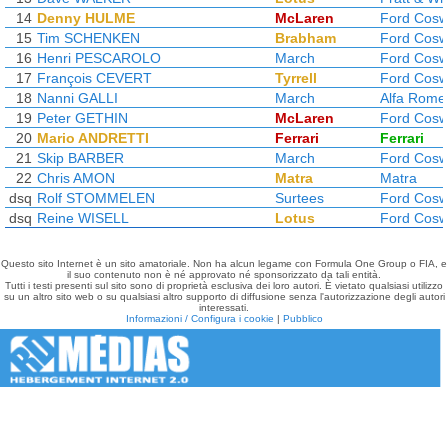
14
Denny HULME
McLaren
Ford Cosw
15
Tim SCHENKEN
Brabham
Ford Cosw
16
Henri PESCAROLO
March
Ford Cosw
17
François CEVERT
Tyrrell
Ford Cosw
18
Nanni GALLI
March
Alfa Rome
19
Peter GETHIN
McLaren
Ford Cosw
20
Mario ANDRETTI
Ferrari
Ferrari
21
Skip BARBER
March
Ford Cosw
22
Chris AMON
Matra
Matra
dsq
Rolf STOMMELEN
Surtees
Ford Cosw
dsq
Reine WISELL
Lotus
Ford Cosw
Questo sito Internet è un sito amatoriale. Non ha alcun legame con Formula One Group o FIA, e
il suo contenuto non è né approvato né sponsorizzato da tali entità.
Tutti i testi presenti sul sito sono di proprietà esclusiva dei loro autori. È vietato qualsiasi utilizzo
su un altro sito web o su qualsiasi altro supporto di diffusione senza l'autorizzazione degli autori
interessati.
Informazioni / Configura i cookie
|
Pubblico