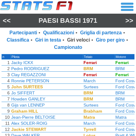
<<
PAESI BASSI 1971
>>
Partecipanti
•
Qualificazioni
•
Griglia di partenza
•
Classifica
•
Giri in testa
•
Giri veloci
•
Giro per giro
•
Campionato
n
Pilota
Telaio
Motore
1
Jacky ICKX
Ferrari
Ferrari
2
Pedro RODRIGUEZ
BRM
BRM
3
Clay REGAZZONI
Ferrari
Ferrari
4
Ronnie PETERSON
March
Ford Cosw
5
John SURTEES
Surtees
Ford Cosw
6
Jo SIFFERT
BRM
BRM
7
Howden GANLEY
BRM
BRM
8
Gijs van LENNEP
Surtees
Ford Cosw
9
Graham HILL
Brabham
Ford Cosw
10
Jean-Pierre BELTOISE
Matra
Matra
11
Alex SOLER-ROIG
March
Ford Cosw
12
Jackie STEWART
Tyrrell
Ford Cosw
13
Dave WALKER
Lotus
Pratt & Wh