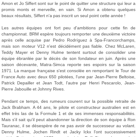
Amon et Jo Siffert sont sur le point de quitter une structure qui leur a
promis monts et merveille, en vain. Si Amon a obtenu quelques
beaux résultats, Siffert n'a pas inscrit un seul point cette année !
Les autres équipes ont fort peu d'ambitions pour cette fin de
championnat. BRM espère toujours remporter une deuxième victoire
après celle acquise par Pedro Rodríguez à Spa-Francorchamps,
mais son moteur V12 n'est décidément pas fiable. Chez McLaren,
Teddy Mayer et Denny Hulme tentent surtout de consolider une
équipe ébranlée par le décès de son fondateur en juin. Après une
saison décevante, Matra-Simca reporte ses espoirs sur la saison
1971. La marque française s'est consolée en remportant le Tour de
France Auto avec deux 650 pilotées, l'une par Jean-Pierre Beltoise,
Patrick Depailler et Jean Todt, l'autre par Henri Pescarolo, Jean-
Pierre Jabouille et Johnny Rives.
Pendant ce temps, des rumeurs courent sur la possible retraite de
Jack Brabham. A 44 ans, le pilote et constructeur australien est en
effet très las de la Formule 1 et de ses immenses responsabilités.
Mais s'il sait qu'il peut abandonner la direction de son équipe à Ron
Tauranac, il se désespère de ne pas avoir de successeur au volant.
Denny Hulme, Jochen Rindt et Jacky Ickx l'ont successivement