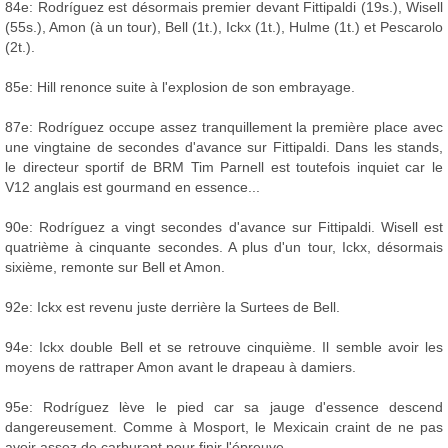
84e: Rodríguez est désormais premier devant Fittipaldi (19s.), Wisell
(55s.), Amon (à un tour), Bell (1t.), Ickx (1t.), Hulme (1t.) et Pescarolo
(2t.).
85e: Hill renonce suite à l'explosion de son embrayage.
87e: Rodríguez occupe assez tranquillement la première place avec
une vingtaine de secondes d'avance sur Fittipaldi. Dans les stands,
le directeur sportif de BRM Tim Parnell est toutefois inquiet car le
V12 anglais est gourmand en essence...
90e: Rodríguez a vingt secondes d'avance sur Fittipaldi. Wisell est
quatrième à cinquante secondes. A plus d'un tour, Ickx, désormais
sixième, remonte sur Bell et Amon.
92e: Ickx est revenu juste derrière la Surtees de Bell.
94e: Ickx double Bell et se retrouve cinquième. Il semble avoir les
moyens de rattraper Amon avant le drapeau à damiers.
95e: Rodríguez lève le pied car sa jauge d'essence descend
dangereusement. Comme à Mosport, le Mexicain craint de ne pas
avoir assez de carburant pour finir l'épreuve.