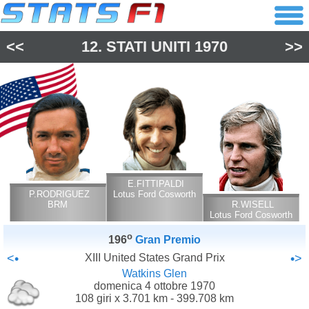
<<
12.
STATI UNITI
1970
>>
E.FITTIPALDI
P.RODRIGUEZ
Lotus Ford Cosworth
BRM
R.WISELL
Lotus Ford Cosworth
o
196
Gran Premio
<•
XIII United States Grand Prix
•>
Watkins Glen
domenica 4 ottobre 1970
108 giri x 3.701 km - 399.708 km