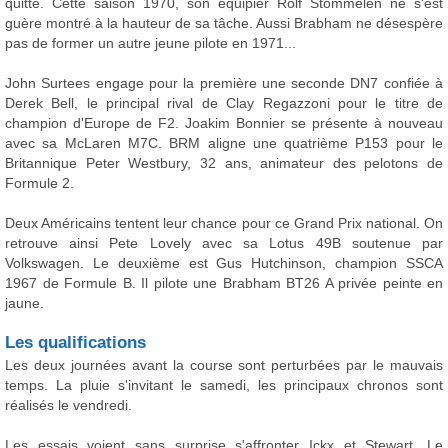
quitté. Cette saison 1970, son équipier Rolf Stommelen ne s'est
guère montré à la hauteur de sa tâche. Aussi Brabham ne désespère
pas de former un autre jeune pilote en 1971...
John Surtees engage pour la première une seconde DN7 confiée à
Derek Bell, le principal rival de Clay Regazzoni pour le titre de
champion d'Europe de F2. Joakim Bonnier se présente à nouveau
avec sa McLaren M7C. BRM aligne une quatrième P153 pour le
Britannique Peter Westbury, 32 ans, animateur des pelotons de
Formule 2.
Deux Américains tentent leur chance pour ce Grand Prix national. On
retrouve ainsi Pete Lovely avec sa Lotus 49B soutenue par
Volkswagen. Le deuxième est Gus Hutchinson, champion SSCA
1967 de Formule B. Il pilote une Brabham BT26 A privée peinte en
jaune.
Les qualifications
Les deux journées avant la course sont perturbées par le mauvais
temps. La pluie s'invitant le samedi, les principaux chronos sont
réalisés le vendredi.
Les essais voient sans surprise s'affronter Ickx et Stewart. Le