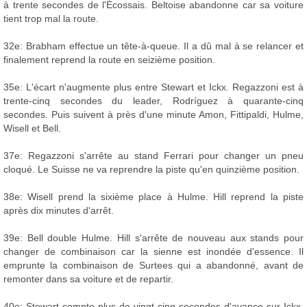
à trente secondes de l'Écossais. Beltoise abandonne car sa voiture
tient trop mal la route.
32e: Brabham effectue un tête-à-queue. Il a dû mal à se relancer et
finalement reprend la route en seizième position.
35e: L'écart n'augmente plus entre Stewart et Ickx. Regazzoni est à
trente-cinq secondes du leader, Rodríguez à quarante-cinq
secondes. Puis suivent à près d'une minute Amon, Fittipaldi, Hulme,
Wisell et Bell.
37e: Regazzoni s'arrête au stand Ferrari pour changer un pneu
cloqué. Le Suisse ne va reprendre la piste qu'en quinzième position.
38e: Wisell prend la sixième place à Hulme. Hill reprend la piste
après dix minutes d'arrêt.
39e: Bell double Hulme. Hill s'arrête de nouveau aux stands pour
changer de combinaison car la sienne est inondée d'essence. Il
emprunte la combinaison de Surtees qui a abandonné, avant de
remonter dans sa voiture et de repartir.
40e: Stewart compte plus de vingt-cinq secondes d'avance sur Ickx.