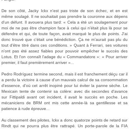
De son côté, Jacky Ickx n'est pas triste de son échec, et en est
même soulagé. Il ne souhaitait pas prendre la couronne aux dépens
d'un défunt. Il avouera plus tard: « Cela a été un soulagement pour
moi de ne pas être champion face à celui qui n'était plus là pour se
défendre et qui, de toute façon, avait marqué le plus de points. J'ai
donc trouvé que c'était une bénédiction. Ça ne m'aurait pas plu du
tout d'être titré dans ces conditions. » Quant à Ferrari, ses voitures
n'ont pas été assez fiables pour pouvoir empêcher le succès des
Lotus. Et l'on connaît l'adage du « Commandatore »: « Pour arriver
premier, il faut premièrement arriver »...
Pedro Rodríguez termine second, mais il est franchement déçu car il
a perdu la victoire à cause d'un mauvais calcul de sa consommation
d'essence, d'où cet arrêt inopiné pour lui éviter la panne sèche. Le
Mexicain tente de contenir sa colère: avec dix secondes d'avance
sur Fittipaldi avant cet incident, il avait le succès en poche. Les
mécaniciens de BRM ont mis cette année-là sa gentillesse et sa
patience à rude épreuve...
Au classement des pilotes, Ickx a donc quatorze points de retard sur
Rindt qui ne pourra plus être rattrapé. Un porte-parole de la FIA