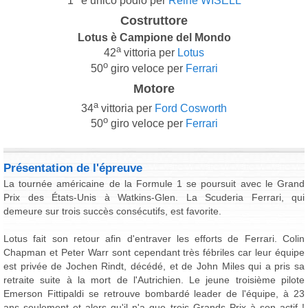
1
e unico podio per
Reine WISELL
Costruttore
Lotus è Campione del Mondo
a
42
vittoria per
Lotus
o
50
giro veloce per
Ferrari
Motore
a
34
vittoria per
Ford Cosworth
o
50
giro veloce per
Ferrari
Présentation de l'épreuve
La tournée américaine de la Formule 1 se poursuit avec le Grand
Prix des États-Unis à Watkins-Glen. La Scuderia Ferrari, qui
demeure sur trois succès consécutifs, est favorite.
Lotus fait son retour afin d'entraver les efforts de Ferrari. Colin
Chapman et Peter Warr sont cependant très fébriles car leur équipe
est privée de Jochen Rindt, décédé, et de John Miles qui a pris sa
retraite suite à la mort de l'Autrichien. Le jeune troisième pilote
Emerson Fittipaldi se retrouve bombardé leader de l'équipe, à 23
ans seulement et alors qu'il n'a que trois Grands Prix à son actif !