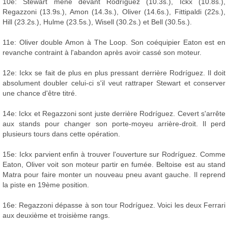
10e: Stewart mène devant Rodríguez (10.3s.), Ickx (10.8s.),
Regazzoni (13.9s.), Amon (14.3s.), Oliver (14.6s.), Fittipaldi (22s.),
Hill (23.2s.), Hulme (23.5s.), Wisell (30.2s.) et Bell (30.5s.).
11e: Oliver double Amon à The Loop. Son coéquipier Eaton est en
revanche contraint à l'abandon après avoir cassé son moteur.
12e: Ickx se fait de plus en plus pressant derrière Rodríguez. Il doit
absolument doubler celui-ci s'il veut rattraper Stewart et conserver
une chance d'être titré.
14e: Ickx et Regazzoni sont juste derrière Rodríguez. Cevert s'arrête
aux stands pour changer son porte-moyeu arrière-droit. Il perd
plusieurs tours dans cette opération.
15e: Ickx parvient enfin à trouver l'ouverture sur Rodríguez. Comme
Eaton, Oliver voit son moteur partir en fumée. Beltoise est au stand
Matra pour faire monter un nouveau pneu avant gauche. Il reprend
la piste en 19ème position.
16e: Regazzoni dépasse à son tour Rodríguez. Voici les deux Ferrari
aux deuxième et troisième rangs.