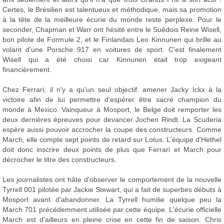
Certes, le Brésilien est talentueux et méthodique, mais sa promotion
à la tête de la meilleure écurie du monde reste perplexe. Pour le
seconder, Chapman et Warr ont hésité entre le Suédois Reine Wisell,
bon pilote de Formule 2, et le Finlandais Leo Kinnunen qui brille au
volant d'une Porsche 917 en voitures de sport. C'est finalement
Wisell qui a été choisi car Kinnunen était trop exigeant
financièrement.
Chez Ferrari, il n'y a qu'un seul objectif: amener Jacky Ickx à la
victoire afin de lui permettre d'espérer être sacré champion du
monde à Mexico. Vainqueur à Mosport, le Belge doit remporter les
deux dernières épreuves pour devancer Jochen Rindt. La Scuderia
espère aussi pouvoir accrocher la coupe des constructeurs. Comme
March, elle compte sept points de retard sur Lotus. L'équipe d'Hethel
doit donc inscrire deux points de plus que Ferrari et March pour
décrocher le titre des constructeurs.
Les journalistes ont hâte d'observer le comportement de la nouvelle
Tyrrell 001 pilotée par Jackie Stewart, qui a fait de superbes débuts à
Mosport avant d'abandonner. La Tyrrell humilie quelque peu la
March 701 précédemment utilisée par cette équipe. L'écurie officielle
March est d'ailleurs en pleine crise en cette fin de saison: Chris