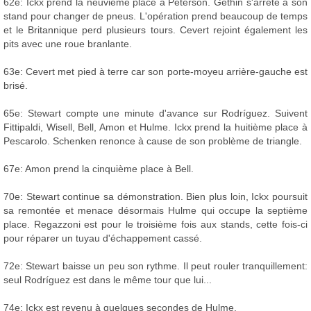
62e: Ickx prend la neuvième place à Peterson. Gethin s'arrête à son
stand pour changer de pneus. L'opération prend beaucoup de temps
et le Britannique perd plusieurs tours. Cevert rejoint également les
pits avec une roue branlante.
63e: Cevert met pied à terre car son porte-moyeu arrière-gauche est
brisé.
65e: Stewart compte une minute d'avance sur Rodríguez. Suivent
Fittipaldi, Wisell, Bell, Amon et Hulme. Ickx prend la huitième place à
Pescarolo. Schenken renonce à cause de son problème de triangle.
67e: Amon prend la cinquième place à Bell.
70e: Stewart continue sa démonstration. Bien plus loin, Ickx poursuit
sa remontée et menace désormais Hulme qui occupe la septième
place. Regazzoni est pour le troisième fois aux stands, cette fois-ci
pour réparer un tuyau d'échappement cassé.
72e: Stewart baisse un peu son rythme. Il peut rouler tranquillement:
seul Rodríguez est dans le même tour que lui...
74e: Ickx est revenu à quelques secondes de Hulme.