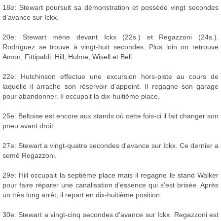
18e: Stewart poursuit sa démonstration et possède vingt secondes
d'avance sur Ickx.
20e: Stewart mène devant Ickx (22s.) et Regazzoni (24s.).
Rodríguez se trouve à vingt-huit secondes. Plus loin on retrouve
Amon, Fittipaldi, Hill, Hulme, Wisell et Bell.
22e: Hutchinson effectue une excursion hors-piste au cours de
laquelle il arrache son réservoir d'appoint. Il regagne son garage
pour abandonner. Il occupait la dix-huitième place.
25e: Beltoise est encore aux stands où cette fois-ci il fait changer son
pneu avant droit.
27e: Stewart a vingt-quatre secondes d'avance sur Ickx. Ce dernier a
semé Regazzoni.
29e: Hill occupait la septième place mais il regagne le stand Walker
pour faire réparer une canalisation d'essence qui s'est brisée. Après
un très long arrêt, il repart en dix-huitième position.
30e: Stewart a vingt-cinq secondes d'avance sur Ickx. Regazzoni est