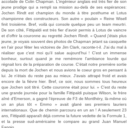
accolade de Colin Chapman. L'ingénieur anglais est très fier de son
jeune prodige qui a rempli sa mission au-delà de ses espérances:
Jochen Rindt est champion du monde à titre posthume et Lotus
championne des constructeurs. Son autre « poulain » Reine Wisell
finit troisième. Bref, voilà qui console quelque peu un team meurtri.
De son côté, Fittipaldi est très fier d'avoir permis à Lotus de vaincre
et d'offrir la couronne au regretté Jochen Rindt. « Quand j'étais plus
jeune, je voyais souvent des photos de Chapman jetant sa casquette
en l'air pour fêter les victoires de Jim Clark, raconte-t-il. J'ai du mal à
réaliser que c'est moi qu'il salue aujourd'hui ! C'est un immense
bonheur, surtout quand je me remémore l'ambiance lourde qui
régnait lors de la préparation de course. C'était notre première sortie
depuis la mort de Jochen et nous avions le coeur gros en pensant à
lui. Je n'étais du reste pas au mieux. J'avais attrapé froid et avais
encore de la fièvre hier. Bref, ce soir, nous sommes tous heureux
que Jochen soit titré. Cette couronne était pour lui. » C'est du reste
une grande journée pour la famille Fittipaldi puisque Wilson, le frère
aîné d'Emerson, a gagné l'épreuve de F3 de Montlhéry, là-même où
un an plus tôt « Emmo » avait glané ses premiers lauriers
internationaux. Que de chemin parcouru en un an ! A seulement 23
ans, Fittipaldi apparaît déjà comme la future vedette de la Formule 1,
et la presse sud-américaine le compare au grand Juan Manuel
Fangio.