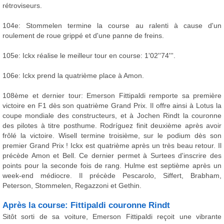
rétroviseurs.
104e: Stommelen termine la course au ralenti à cause d'un
roulement de roue grippé et d'une panne de freins.
105e: Ickx réalise le meilleur tour en course: 1'02''74'''.
106e: Ickx prend la quatrième place à Amon.
108ème et dernier tour: Emerson Fittipaldi remporte sa première
victoire en F1 dès son quatrième Grand Prix. Il offre ainsi à Lotus la
coupe mondiale des constructeurs, et à Jochen Rindt la couronne
des pilotes à titre posthume. Rodríguez finit deuxième après avoir
frôlé la victoire. Wisell termine troisième, sur le podium dès son
premier Grand Prix ! Ickx est quatrième après un très beau retour. Il
précède Amon et Bell. Ce dernier permet à Surtees d'inscrire des
points pour la seconde fois de rang. Hulme est septième après un
week-end médiocre. Il précède Pescarolo, Siffert, Brabham,
Peterson, Stommelen, Regazzoni et Gethin.
Après la course: Fittipaldi couronne Rindt
Sitôt sorti de sa voiture, Emerson Fittipaldi reçoit une vibrante