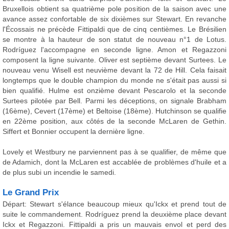
Bruxellois obtient sa quatrième pole position de la saison avec une
avance assez confortable de six dixièmes sur Stewart. En revanche
l'Écossais ne précède Fittipaldi que de cinq centièmes. Le Brésilien
se montre à la hauteur de son statut de nouveau n°1 de Lotus.
Rodríguez l'accompagne en seconde ligne. Amon et Regazzoni
composent la ligne suivante. Oliver est septième devant Surtees. Le
nouveau venu Wisell est neuvième devant la 72 de Hill. Cela faisait
longtemps que le double champion du monde ne s'était pas aussi si
bien qualifié. Hulme est onzième devant Pescarolo et la seconde
Surtees pilotée par Bell. Parmi les déceptions, on signale Brabham
(16ème), Cevert (17ème) et Beltoise (18ème). Hutchinson se qualifie
en 22ème position, aux côtés de la seconde McLaren de Gethin.
Siffert et Bonnier occupent la dernière ligne.
Lovely et Westbury ne parviennent pas à se qualifier, de même que
de Adamich, dont la McLaren est accablée de problèmes d'huile et a
de plus subi un incendie le samedi.
Le Grand Prix
Départ: Stewart s'élance beaucoup mieux qu'Ickx et prend tout de
suite le commandement. Rodríguez prend la deuxième place devant
Ickx et Regazzoni. Fittipaldi a pris un mauvais envol et perd des