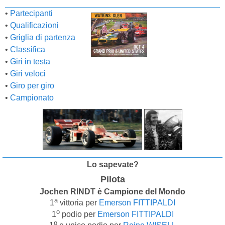
•
Partecipanti
•
Qualificazioni
•
Griglia di partenza
•
Classifica
•
Giri in testa
•
Giri veloci
•
Giro per giro
•
Campionato
Lo sapevate?
Pilota
Jochen RINDT è Campione del Mondo
a
1
vittoria per
Emerson FITTIPALDI
o
1
podio per
Emerson FITTIPALDI
o