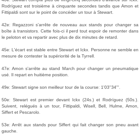
Rodríguez est troisième à cinquante secondes tandis que Amon et
Fittipaldi sont sur le point de concéder un tour à Stewart.
42e: Regazzoni s'arrête de nouveau aux stands pour changer sa
boîte à transistors. Cette fois-ci il perd tout espoir de remonter dans
le peloton et va repartir avec plus de dix minutes de retard.
45e: L'écart est stable entre Stewart et Ickx. Personne ne semble en
mesure de contester la supériorité de la Tyrrell.
47e: Amon s'arrête au stand March pour changer un pneumatique
usé. Il repart en huitième position.
49e: Stewart signe son meilleur tour de la course: 1'03''34'''.
50e: Stewart est premier devant Ickx (24s.) et Rodríguez (50s.).
Suivent, relégués à un tour, Fittipaldi, Wisell, Bell, Hulme, Amon,
Siffert et Pescarolo.
53e: Arrêt aux stands pour Siffert qui fait changer son pneu avant
gauche.