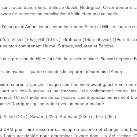
ill sont roues dans roues. Beltoise double Rodríguez. Oliver démarre
i avant de renoncer, sa canalisation d'huile étant mal colmatée.
l'écart avec Amon, lequel sème facilement Siffert et Hill. Les autres s
.), Siffert (10s.), Hill (10.5s.), Brabham (18s.), Stewart (19s.) et Ic
er peloton comprenant Hulme, Surtees, McLaren et Beltoise.
 sous la pression de Hill et lui cède la troisième place. Stewart dépasse
er son avance : quatre secondes le séparent désormais d'Amon.
emière courbe à gauche lorsque son bas-volet avant-gauche vole en éc
part en tête-à-queue et se fracasse très violemment contre les r
nheur, Hill sort indemne de son épave. Les drapeaux jaunes sont br
asse Rodríguez qui se traîne avec un moteur malade.
 Siffert (14s.), Stewart (22s.), Brabham (24s.) et Ickx (26s.).
and BRM pour faire resserrer sa pompe à essence et changer ses bou
a Lotus accidentée pour déterminer l'avarie dont il a été victime. C