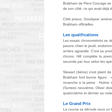
Brabham de Piers Courage se re
de son côté, ce qui avait déjà 
Côté pneus, Goodyear amène un
Brabham officielles.
Les qualifications
Les essais chronométrés se dé
pauvre chien le jeudi, endomma
arrière agrandie. C'est sa pre
chrono. Hill complète la prem
seconde par tour selon les spé
Stewart (4ème) s'est plaint d
Brabham font bonne figure : «
revanche à la peine : Hulme s
(Surtees neuvième, Oliver dix
quatorzième et dernier au vola
Le Grand Prix
La course se déroule sous un b