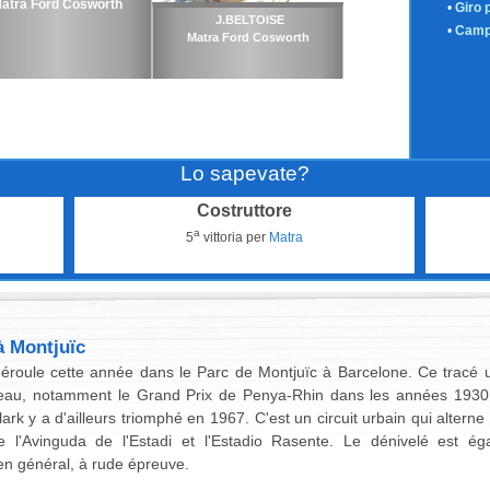
atra Ford Cosworth
•
Giro 
J.BELTOISE
•
Camp
Matra Ford Cosworth
Lo sapevate?
Costruttore
a
5
vittoria per
Matra
à Montjuïc
roule cette année dans le Parc de Montjuïc à Barcelone. Ce tracé urb
veau, notamment le Grand Prix de Penya-Rhin dans les années 1930. 
k y a d'ailleurs triomphé en 1967. C'est un circuit urbain qui alterne
e l'Avinguda de l'Estadi et l'Estadio Rasente. Le dénivelé est é
en général, à rude épreuve.