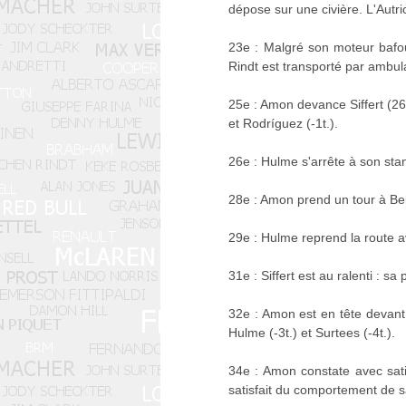
dépose sur une civière. L'Autri
23e : Malgré son moteur bafoui
Rindt est transporté par ambul
25e : Amon devance Siffert (26s
et Rodríguez (-1t.).
26e : Hulme s'arrête à son sta
28e : Amon prend un tour à Bel
29e : Hulme reprend la route av
31e : Siffert est au ralenti : 
32e : Amon est en tête devant S
Hulme (-3t.) et Surtees (-4t.).
34e : Amon constate avec sat
satisfait du comportement de s