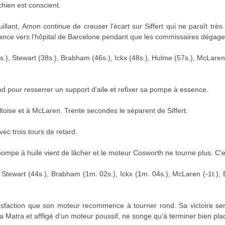
chien est conscient.
llant, Amon continue de creuser l'écart sur Siffert qui ne paraît tr
ance vers l'hôpital de Barcelone pendant que les commissaires dégage
.), Stewart (38s.), Brabham (46s.), Ickx (48s.), Hulme (57s.), McLaren
nd pour resserrer un support d'aile et refixer sa pompe à essence.
toise et à McLaren. Trente secondes le séparent de Siffert.
ec trois tours de retard.
sa pompe à huile vient de lâcher et le moteur Cosworth ne tourne plus. C'
tewart (44s.), Brabham (1m. 02s.), Ickx (1m. 04s.), McLaren (-1t.), Be
isfaction que son moteur recommence à tourner rond. Sa victoire se
a Matra et affligé d'un moteur poussif, ne songe qu'à terminer bien pla