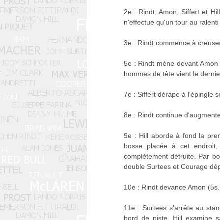
2e : Rindt, Amon, Siffert et H
n'effectue qu'un tour au ralent
3e : Rindt commence à creuser 
5e : Rindt mène devant Amon (2s
hommes de tête vient le derni
7e : Siffert dérape à l'épingle
8e : Rindt continue d'augment
9e : Hill aborde à fond la pr
bosse placée à cet endroit, 
complètement détruite. Par bo
double Surtees et Courage dép
10e : Rindt devance Amon (5s.),
11e : Surtees s'arrête au st
bord de piste, Hill examine s