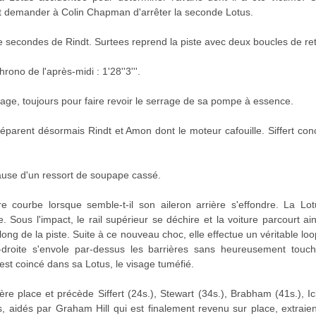
art demander à Colin Chapman d'arrêter la seconde Lotus.
 secondes de Rindt. Surtees reprend la piste avec deux boucles de ret
hrono de l'après-midi : 1'28''3'''.
rage, toujours pour faire revoir le serrage de sa pompe à essence.
éparent désormais Rindt et Amon dont le moteur cafouille. Siffert co
use d'un ressort de soupape cassé.
re courbe lorsque semble-t-il son aileron arrière s'effondre. La Lo
e. Sous l'impact, le rail supérieur se déchire et la voiture parcourt a
long de la piste. Suite à ce nouveau choc, elle effectue un véritable l
-droite s'envole par-dessus les barrières sans heureusement touc
 est coincé dans sa Lotus, le visage tuméfié.
e place et précède Siffert (24s.), Stewart (34s.), Brabham (41s.), I
 aidés par Graham Hill qui est finalement revenu sur place, extraie