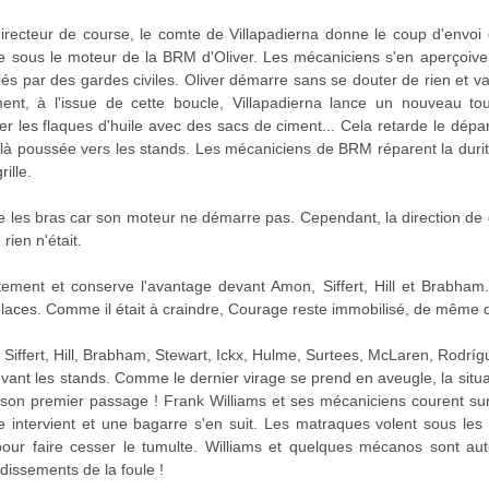
 directeur de course, le comte de Villapadierna donne le coup d'envoi
te sous le moteur de la BRM d'Oliver. Les mécaniciens s'en aperçoivent
lés par des gardes civiles. Oliver démarre sans se douter de rien et 
ement, à l'issue de cette boucle, Villapadierna lance un nouveau tou
r les flaques d'huile avec des sacs de ciment... Cela retarde le dépar
là poussée vers les stands. Les mécaniciens de BRM réparent la durit
ille.
te les bras car son moteur ne démarre pas. Cependant, la direction de 
ien n'était.
itement et conserve l'avantage devant Amon, Siffert, Hill et Brabham
laces. Comme il était à craindre, Courage reste immobilisé, de même q
 Siffert, Hill, Brabham, Stewart, Ickx, Hulme, Surtees, McLaren, Rodrí
nt les stands. Comme le dernier virage se prend en aveugle, la situ
on premier passage ! Frank Williams et ses mécaniciens courent sur l
e intervient et une bagarre s'en suit. Les matraques volent sous le
s pour faire cesser le tumulte. Williams et quelques mécanos sont a
dissements de la foule !