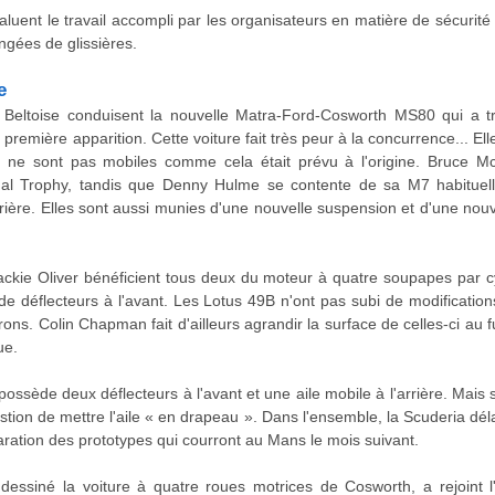
 saluent le travail accompli par les organisateurs en matière de sécurit
ngées de glissières.
e
e Beltoise conduisent la nouvelle Matra-Ford-Cosworth MS80 qui a 
emière apparition. Cette voiture fait très peur à la concurrence... Elle
ui ne sont pas mobiles comme cela était prévu à l'origine. Bruce
ional Trophy, tandis que Denny Hulme se contente de sa M7 habitue
rrière. Elles sont aussi munies d'une nouvelle suspension et d'une nou
kie Oliver bénéficient tous deux du moteur à quatre soupapes par cy
 de déflecteurs à l'avant. Les Lotus 49B n'ont pas subi de modificati
ons. Colin Chapman fait d'ailleurs agrandir la surface de celles-ci au 
ue.
ssède deux déflecteurs à l'avant et une aile mobile à l'arrière. Mais sa
question de mettre l'aile « en drapeau ». Dans l'ensemble, la Scuderia d
aration des prototypes qui courront au Mans le mois suivant.
 dessiné la voiture à quatre roues motrices de Cosworth, a rejoint 