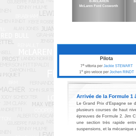
B.McLAREN
M
McLaren Ford Cosworth
Pilota
a
7
vittoria per
Jackie STEWART
o
1
giro veloce per
Jochen RINDT
Arrivée de la Formule 1 
Le Grand Prix d'Espagne se dé
plusieurs courses de haut ni
épreuves de Formule 2. Jim Clar
une section très rapide entr
suspensions, et la mécanique 