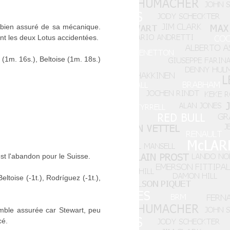
ès bien assuré de sa mécanique.
nt les deux Lotus accidentées.
 (1m. 16s.), Beltoise (1m. 18s.)
est l'abandon pour le Suisse.
ltoise (-1t.), Rodríguez (-1t.),
mble assurée car Stewart, peu
cé.