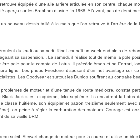
trouve équipée d'une aile arrière articulée en son centre, chaque moit
été aperçu sur les Brabham d'usine fin 1968. A l'avant, pas de demi-mesu
 nouveau dessin taillé à la main que l'on retrouve à l'arrière de l
roulent du jeudi au samedi. Rindt connaît un week-end plein de rebon
geant sa suspension... Le samedi, il réalise tout de même la pole posi
mière pole pour le compte de Lotus. Il précède Amon et sa Ferrari, l
ière ligne. Les pneus Firestone disposent d'un net avantage sur ce 
cialistes. Les Goodyear et surtout les Dunlop souffrent au contraire b
e problèmes de moteur et d'une tenue de route médiocre, constat par
 Black Jack » est cinquième, Ickx septième. Ils encadrent la Lotus d
e classe huitième, son équipier et patron treizième seulement avec
ième), on peine à régler la carburation des moteurs. Courage est on
nt de sa vieille BRM.
eau soleil. Stewart change de moteur pour la course et utilise un bloc