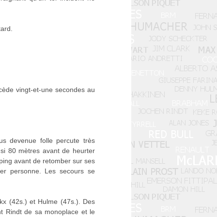
ard.
ncède vingt-et-une secondes au
tus devenue folle percute très
insi 80 mètres avant de heurter
ooping avant de retomber sur ses
her personne. Les secours se
ckx (42s.) et Hulme (47s.). Des
nt Rindt de sa monoplace et le