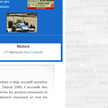
per giro
ionato
Motore
a
17
vittoria per
Ford Cosworth
ain a déjà accueilli autrefois
Depuis 1966, il accueille des
 entre les portions sinueuses et
galement important et met les