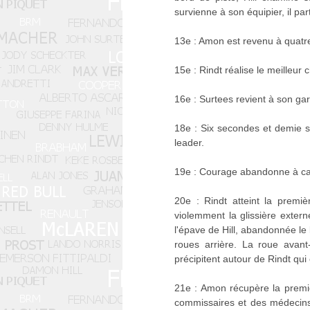
survienne à son équipier, il p
13e : Amon est revenu à quatre
15e : Rindt réalise le meilleur c
16e : Surtees revient à son ga
18e : Six secondes et demie s
leader.
19e : Courage abandonne à ca
20e : Rindt atteint la premiè
violemment la glissière extern
l'épave de Hill, abandonnée le 
roues arrière. La roue avant
précipitent autour de Rindt qui
21e : Amon récupère la premièr
commissaires et des médecins,