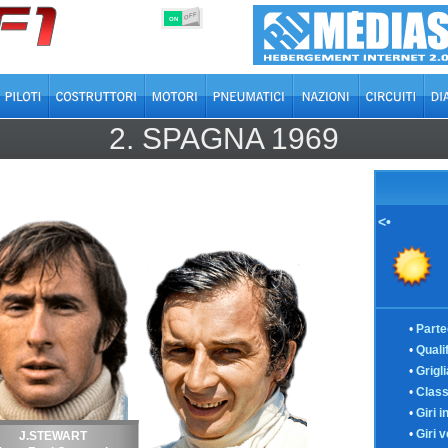
OFF
ON
2.
SPAGNA
1969
<•
•
Parte
•
Quali
•
Grigl
•
Class
•
Giri i
•
Giri v
J.STEWART