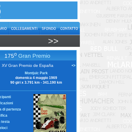
>>
o
175
Gran Premio
XV Gran Premio de España
•>
Montjuïc Park
domenica 4 maggio 1969
90 giri x 3.791 km - 341.190 km
cipanti
ficazioni
ia di partenza
ifica
n testa
eloci