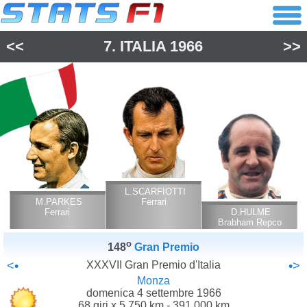
<<
7.
ITALIA
1966
>>
L.SCARFIOTTI
M.PARKES
Ferrari
Ferrari
D.HULME
Brabham Repco
o
148
Gran Premio
<•
XXXVII Gran Premio d'Italia
•>
Monza
domenica 4 settembre 1966
68 giri x 5.750 km - 391.000 km