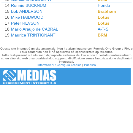
14
Ronnie BUCKNUM
Honda
15
Bob ANDERSON
Brabham
16
Mike HAILWOOD
Lotus
17
Peter REVSON
Lotus
18
Mario Araujo de CABRAL
A-T-S
19
Maurice TRINTIGNANT
BRM
Questo sito Internet è un sito amatoriale. Non ha alcun legame con Formula One Group o FIA, e
il suo contenuto non è né approvato né sponsorizzato da tali entità.
Tutti i testi presenti sul sito sono di proprietà esclusiva dei loro autori. È vietato qualsiasi utilizzo
su un altro sito web o su qualsiasi altro supporto di diffusione senza l'autorizzazione degli autori
interessati.
Informazioni / Configura i cookie
|
Pubblico