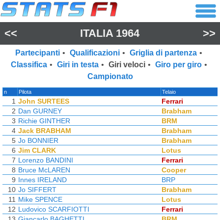
<<
ITALIA 1964
>>
Partecipanti
•
Qualificazioni
•
Griglia di partenza
•
Classifica
•
Giri in testa
•
Giri veloci
•
Giro per giro
•
Campionato
n
Pilota
Telaio
1
John SURTEES
Ferrari
2
Dan GURNEY
Brabham
3
Richie GINTHER
BRM
4
Jack BRABHAM
Brabham
5
Jo BONNIER
Brabham
6
Jim CLARK
Lotus
7
Lorenzo BANDINI
Ferrari
8
Bruce McLAREN
Cooper
9
Innes IRELAND
BRP
10
Jo SIFFERT
Brabham
11
Mike SPENCE
Lotus
12
Ludovico SCARFIOTTI
Ferrari
13
Giancarlo BAGHETTI
BRM