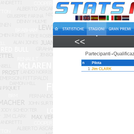
<<
Partecipanti
Qualificaz
•
n
Pilota
1
Jim CLARK