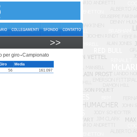
>>
o per giro
Campionato
•
Giro
Media
56
161.097