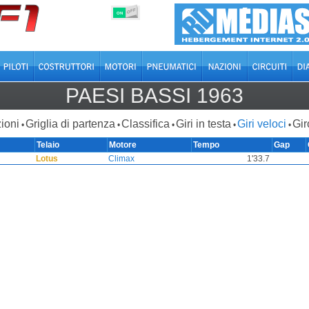
OFF
ON
PAESI BASSI 1963
ioni
Griglia di partenza
Classifica
Giri in testa
Giri veloci
Gir
•
•
•
•
•
Telaio
Motore
Tempo
Gap
Lotus
Climax
1'33.7