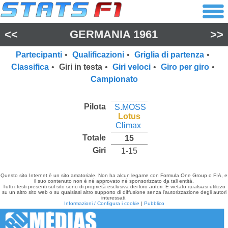
<<
GERMANIA 1961
>>
Partecipanti
•
Qualificazioni
•
Griglia di partenza
•
Classifica
•
Giri in testa
•
Giri veloci
•
Giro per giro
•
Campionato
Pilota
S.MOSS
Lotus
Climax
Totale
15
Giri
1-15
Questo sito Internet è un sito amatoriale. Non ha alcun legame con Formula One Group o FIA, e
il suo contenuto non è né approvato né sponsorizzato da tali entità.
Tutti i testi presenti sul sito sono di proprietà esclusiva dei loro autori. È vietato qualsiasi utilizzo
su un altro sito web o su qualsiasi altro supporto di diffusione senza l'autorizzazione degli autori
interessati.
Informazioni / Configura i cookie
|
Pubblico