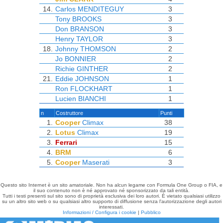
14.
Carlos MENDITEGUY
3
Tony BROOKS
3
Don BRANSON
3
Henry TAYLOR
3
18.
Johnny THOMSON
2
Jo BONNIER
2
Richie GINTHER
2
21.
Eddie JOHNSON
1
Ron FLOCKHART
1
Lucien BIANCHI
1
n
Costruttore
Punti
1.
Cooper
Climax
38
2.
Lotus
Climax
19
3.
Ferrari
15
4.
BRM
6
5.
Cooper
Maserati
3
Questo sito Internet è un sito amatoriale. Non ha alcun legame con Formula One Group o FIA, e
il suo contenuto non è né approvato né sponsorizzato da tali entità.
Tutti i testi presenti sul sito sono di proprietà esclusiva dei loro autori. È vietato qualsiasi utilizzo
su un altro sito web o su qualsiasi altro supporto di diffusione senza l'autorizzazione degli autori
interessati.
Informazioni / Configura i cookie
|
Pubblico