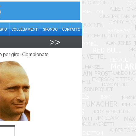
>>
o per giro
Campionato
•