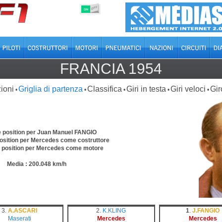
OFF
ON
FRANCIA 1954
ioni
Griglia di partenza
Classifica
Giri in testa
Giri veloci
Gir
•
•
•
•
•
e position per Juan Manuel FANGIO
osition per Mercedes come costruttore
e position per Mercedes come motore
Media : 200.048 km/h
3.
A.ASCARI
2.
K.KLING
1
.
J.FANGIO
Maserati
Mercedes
Mercedes