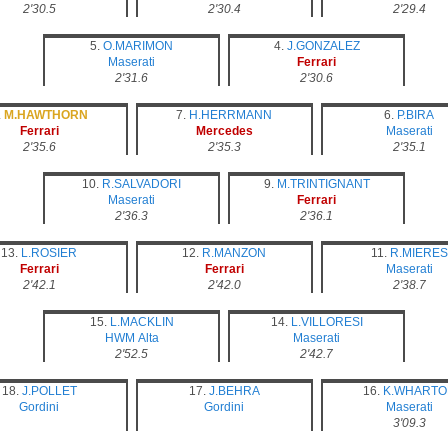
2'30.5
2'30.4
2'29.4
5.
O.MARIMON
4.
J.GONZALEZ
Maserati
Ferrari
2'31.6
2'30.6
.
M.HAWTHORN
7.
H.HERRMANN
6.
P.BIRA
Ferrari
Mercedes
Maserati
2'35.6
2'35.3
2'35.1
10.
R.SALVADORI
9.
M.TRINTIGNANT
Maserati
Ferrari
2'36.3
2'36.1
13.
L.ROSIER
12.
R.MANZON
11.
R.MIERES
Ferrari
Ferrari
Maserati
2'42.1
2'42.0
2'38.7
15.
L.MACKLIN
14.
L.VILLORESI
HWM
Alta
Maserati
2'52.5
2'42.7
18.
J.POLLET
17.
J.BEHRA
16.
K.WHARTO
Gordini
Gordini
Maserati
3'09.3