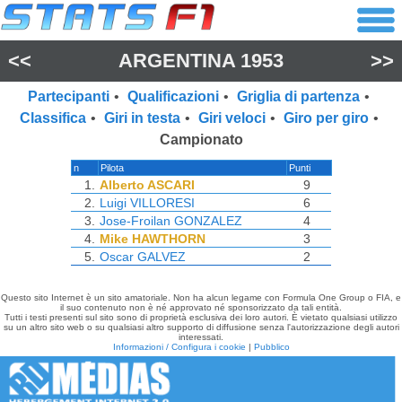
<<
ARGENTINA 1953
>>
Partecipanti
•
Qualificazioni
•
Griglia di partenza
•
Classifica
•
Giri in testa
•
Giri veloci
•
Giro per giro
•
Campionato
n
Pilota
Punti
1.
Alberto ASCARI
9
2.
Luigi VILLORESI
6
3.
Jose-Froilan GONZALEZ
4
4.
Mike HAWTHORN
3
5.
Oscar GALVEZ
2
Questo sito Internet è un sito amatoriale. Non ha alcun legame con Formula One Group o FIA, e
il suo contenuto non è né approvato né sponsorizzato da tali entità.
Tutti i testi presenti sul sito sono di proprietà esclusiva dei loro autori. È vietato qualsiasi utilizzo
su un altro sito web o su qualsiasi altro supporto di diffusione senza l'autorizzazione degli autori
interessati.
Informazioni / Configura i cookie
|
Pubblico