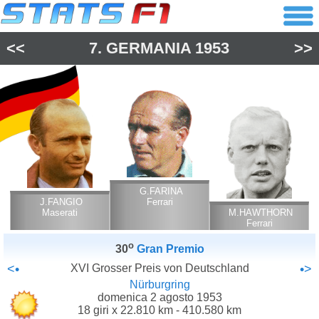
<<
7.
GERMANIA
1953
>>
G.FARINA
J.FANGIO
Ferrari
Maserati
M.HAWTHORN
Ferrari
o
30
Gran Premio
<•
XVI Grosser Preis von Deutschland
•>
Nürburgring
domenica 2 agosto 1953
18 giri x 22.810 km - 410.580 km