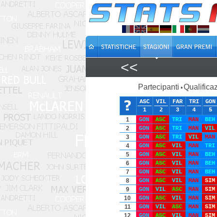
<<
Partecipanti
Qualificaz
•
ASC
VIL
FAR
TRI
GON
1
2
3
4
5
1
GON
ASC
TRI
MAN
BEH
2
GON
ASC
TRI
MAN
VIL
3
GON
ASC
TRI
VIL
MAN
4
GON
ASC
VIL
MAN
TRI
5
GON
ASC
VIL
MAN
BEH
6
GON
ASC
VIL
MAN
BEH
7
GON
ASC
VIL
MAN
BEH
8
GON
ASC
VIL
MAN
SIM
9
GON
VIL
ASC
MAN
SIM
10
GON
ASC
VIL
MAN
SIM
11
GON
VIL
ASC
MAN
SIM
12
GON
ASC
VIL
MAN
SIM