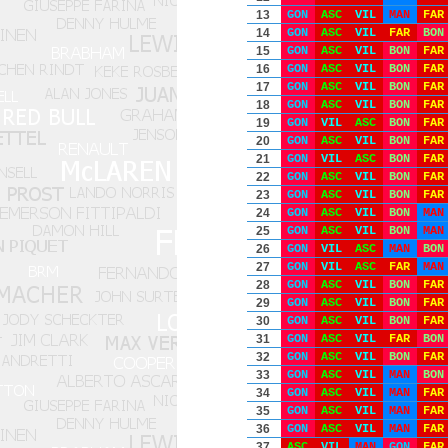
13
GON
ASC
VIL
MAN
FAR
14
GON
ASC
VIL
FAR
BON
15
GON
ASC
VIL
BON
FAR
16
GON
ASC
VIL
BON
FAR
17
GON
ASC
VIL
BON
FAR
18
GON
ASC
VIL
BON
FAR
19
GON
VIL
ASC
BON
FAR
20
GON
ASC
VIL
BON
FAR
21
GON
VIL
ASC
BON
FAR
22
GON
ASC
VIL
BON
FAR
23
GON
ASC
VIL
BON
FAR
24
GON
ASC
VIL
BON
MAN
25
GON
ASC
VIL
BON
MAN
26
GON
VIL
ASC
MAN
BON
27
GON
VIL
ASC
FAR
MAN
28
GON
ASC
VIL
BON
FAR
29
GON
ASC
VIL
BON
FAR
30
GON
ASC
VIL
BON
FAR
31
GON
ASC
VIL
FAR
BON
32
GON
ASC
VIL
BON
FAR
33
GON
ASC
VIL
MAN
BON
34
GON
ASC
VIL
MAN
FAR
35
GON
ASC
VIL
MAN
FAR
36
GON
ASC
VIL
MAN
FAR
37
ASC
VIL
MAN
GON
FAR