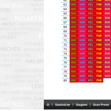
62
ASC
GON
VIL
FAR
BON
63
ASC
GON
VIL
FAR
BON
64
ASC
GON
VIL
FAR
BON
65
ASC
GON
VIL
FAR
BON
66
ASC
GON
VIL
FAR
BON
67
ASC
GON
VIL
FAR
BON
68
ASC
GON
VIL
FAR
BON
69
ASC
GON
VIL
FAR
BON
70
ASC
GON
VIL
FAR
BON
71
ASC
GON
VIL
FAR
BON
72
ASC
GON
VIL
FAR
BON
73
ASC
GON
VIL
FAR
BON
74
ASC
GON
VIL
FAR
BON
75
ASC
GON
VIL
FAR
BON
76
ASC
GON
VIL
FAR
BON
77
ASC
GON
VIL
FAR
BON
78
ASC
GON
VIL
FAR
BON
79
ASC
GON
VIL
FAR
BON
80
ASC
GON
VIL
FAR
Statistiche
Stagioni
Gran Premi