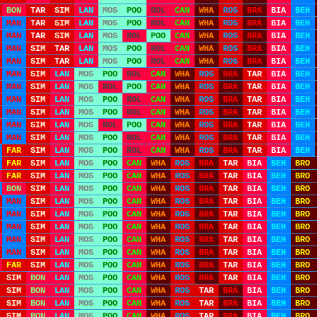
BON
TAR
SIM
LAN
MOS
POO
ROL
CAN
WHA
ROS
BRA
BIA
BEH
MAN
TAR
SIM
LAN
MOS
POO
ROL
CAN
WHA
ROS
BRA
BIA
BEH
MAN
TAR
SIM
LAN
MOS
ROL
POO
CAN
WHA
ROS
BRA
BIA
BEH
MAN
SIM
TAR
LAN
MOS
POO
ROL
CAN
WHA
ROS
BRA
BIA
BEH
MAN
SIM
TAR
LAN
MOS
POO
ROL
CAN
WHA
ROS
BRA
BIA
BEH
MAN
SIM
LAN
MOS
POO
ROL
CAN
WHA
ROS
BRA
TAR
BIA
BEH
MAN
SIM
LAN
MOS
ROL
POO
CAN
WHA
ROS
BRA
TAR
BIA
BEH
MAN
SIM
LAN
MOS
POO
ROL
CAN
WHA
ROS
BRA
TAR
BIA
BEH
MAN
SIM
LAN
MOS
POO
ROL
CAN
WHA
ROS
BRA
TAR
BIA
BEH
MAN
SIM
LAN
MOS
ROL
POO
CAN
WHA
ROS
BRA
TAR
BIA
BEH
MAN
SIM
LAN
MOS
POO
ROL
CAN
WHA
ROS
BRA
TAR
BIA
BEH
FAR
SIM
LAN
MOS
POO
ROL
CAN
WHA
ROS
BRA
TAR
BIA
BEH
FAR
SIM
LAN
MOS
POO
CAN
WHA
ROS
BRA
TAR
BIA
BEH
BRO
FAR
SIM
LAN
MOS
POO
CAN
WHA
ROS
BRA
TAR
BIA
BEH
BRO
BON
SIM
LAN
MOS
POO
CAN
WHA
ROS
BRA
TAR
BIA
BEH
BRO
MAN
SIM
LAN
MOS
POO
CAN
WHA
ROS
BRA
TAR
BIA
BEH
BRO
MAN
SIM
LAN
MOS
POO
CAN
WHA
ROS
BRA
TAR
BIA
BEH
BRO
MAN
SIM
LAN
MOS
POO
CAN
WHA
ROS
BRA
TAR
BIA
BEH
BRO
MAN
SIM
LAN
MOS
POO
CAN
WHA
ROS
BRA
TAR
BIA
BEH
BRO
MAN
SIM
LAN
MOS
POO
CAN
WHA
ROS
BRA
TAR
BIA
BEH
BRO
FAR
SIM
LAN
MOS
POO
CAN
WHA
ROS
BRA
TAR
BIA
BEH
BRO
SIM
BON
LAN
MOS
POO
CAN
WHA
ROS
BRA
TAR
BIA
BEH
BRO
SIM
BON
LAN
MOS
POO
CAN
WHA
ROS
TAR
BRA
BIA
BEH
BRO
SIM
BON
LAN
MOS
POO
CAN
WHA
ROS
TAR
BRA
BIA
BEH
BRO
SIM
BON
LAN
MOS
POO
CAN
WHA
ROS
TAR
BRA
BIA
BEH
BRO