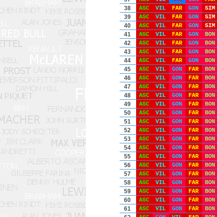
38
ASC
VIL
FAR
GON
SIM
39
ASC
VIL
FAR
GON
SIM
40
ASC
VIL
FAR
GON
SIM
41
ASC
VIL
FAR
GON
BON
42
ASC
VIL
FAR
GON
BON
43
ASC
VIL
FAR
GON
BON
44
ASC
VIL
FAR
GON
BON
45
ASC
VIL
GON
FAR
BON
46
ASC
VIL
GON
FAR
BON
47
ASC
VIL
GON
FAR
BON
48
ASC
VIL
GON
FAR
BON
49
ASC
VIL
GON
FAR
BON
50
ASC
VIL
GON
FAR
BON
51
ASC
VIL
GON
FAR
BON
52
ASC
VIL
GON
FAR
BON
53
ASC
VIL
GON
FAR
BON
54
ASC
VIL
GON
FAR
BON
55
ASC
VIL
GON
FAR
BON
56
ASC
VIL
GON
FAR
BON
57
ASC
VIL
GON
FAR
BON
58
ASC
VIL
GON
FAR
BON
59
ASC
VIL
GON
FAR
BON
60
ASC
VIL
GON
FAR
BON
61
ASC
VIL
GON
FAR
BON