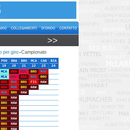
>>
o per giro
Campionato
•
POO
BRA
BRO
MCA
CAN
BIA
19
20
21
22
23
24
MCA
BRA
ROL
BRO
ROS
MCA
ROL
BRA
ROS
BRO
BRA
ROS
BRO
FIS
HAW
BRA
ROS
BRO
HAW
ROS
BRO
HAW
BRO
HAW
BRO
HAW
BRO
HAW
BRO
HAW
BRO
HAW
BRO
HAW
BRO
HAW