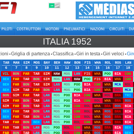
OFF
ON
ITALIA 1952
ioni
Griglia di partenza
Classifica
Giri in testa
Giri veloci
Gir
•
•
•
•
•
TAR
MAN
SIM
MOS
BAY
BEH
HAW
BON
FIS
WHA
ROL
ROS
LAN
6
7
8
9
10
11
12
13
14
15
16
17
18
VIL
BON
FAR
TAR
SIM
HAW
MOS
LAN
FIS
WHA
POO
BIA
CAN
BEH
FAR
TAR
BON
SIM
MOS
LAN
HAW
POO
FIS
BIA
WHA
CAN
BEH
FAR
BON
TAR
SIM
LAN
MOS
POO
BIA
CAN
WHA
MCA
ROL
BEH
SIM
TAR
FAR
BON
LAN
MOS
POO
BIA
CAN
WHA
ROL
MCA
BON
SIM
FAR
TAR
LAN
MOS
POO
BIA
CAN
WHA
ROL
BRA
TRI
SIM
FAR
BON
TAR
LAN
MOS
POO
BIA
CAN
ROL
WHA
BRA
ROS
SIM
FAR
BON
TAR
LAN
MOS
POO
CAN
ROL
WHA
BRA
ROS
BIA
BEH
FAR
TAR
BON
LAN
MOS
POO
CAN
ROL
WHA
ROS
BRA
BIA
BEH
FAR
TAR
BON
LAN
MOS
POO
CAN
ROL
WHA
ROS
BRA
BIA
TAR
FAR
BON
BEH
LAN
MOS
POO
ROL
CAN
WHA
ROS
BRA
BIA
FAR
TAR
BON
LAN
MOS
POO
ROL
CAN
WHA
ROS
BRA
BIA
BEH
FAR
BON
TAR
LAN
MOS
POO
ROL
CAN
WHA
ROS
BRA
BIA
BEH