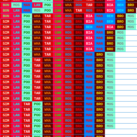
BON
MOS
MAN
LAN
POO
CAN
WHA
ROS
TAR
BRA
BIA
BEH
BRO
BON
LAN
MAN
MOS
POO
CAN
WHA
TAR
ROS
BRA
BIA
BEH
BRO
BON
LAN
POO
WHA
TAR
CAN
ROS
BRA
BIA
MAN
BEH
BRO
MOS
SIM
LAN
POO
WHA
TAR
CAN
ROS
BRA
BIA
MAN
BEH
BRO
MOS
SIM
LAN
POO
WHA
TAR
CAN
ROS
BRA
BEH
MAN
BIA
BRO
MOS
SIM
LAN
POO
WHA
TAR
CAN
ROS
BRA
BIA
MAN
BRO
MOS
SIM
LAN
POO
WHA
TAR
CAN
ROS
BRA
BIA
MAN
BRO
MOS
SIM
LAN
POO
WHA
TAR
CAN
ROS
BRA
BIA
MAN
BRO
MOS
SIM
LAN
POO
WHA
TAR
CAN
ROS
BRA
BIA
MAN
BRO
MOS
SIM
LAN
POO
WHA
TAR
CAN
ROS
BRA
MAN
BRO
MOS
SIM
LAN
POO
TAR
WHA
CAN
ROS
BRA
MAN
BRO
MOS
SIM
LAN
POO
TAR
WHA
CAN
ROS
BRA
MAN
BRO
MOS
SIM
LAN
POO
TAR
WHA
CAN
ROS
BRA
MAN
BRO
MOS
SIM
LAN
POO
TAR
WHA
CAN
ROS
BRA
MAN
BRO
MOS
SIM
LAN
POO
TAR
WHA
CAN
ROS
BRA
MAN
BRO
MOS
SIM
LAN
POO
TAR
WHA
CAN
ROS
BRA
MAN
BRO
MOS
SIM
LAN
POO
TAR
WHA
CAN
ROS
BRA
MAN
BRO
MOS
SIM
LAN
POO
TAR
WHA
CAN
ROS
BRA
MAN
BRO
MOS
SIM
LAN
TAR
POO
WHA
CAN
ROS
BRA
MAN
BRO
MOS
SIM
LAN
TAR
POO
WHA
CAN
ROS
BRA
MAN
BRO
MOS
SIM
LAN
TAR
POO
WHA
CAN
ROS
BRA
MAN
BRO
MOS
SIM
LAN
TAR
POO
WHA
CAN
ROS
BRA
MAN
BRO
MOS
SIM
LAN
TAR
POO
WHA
CAN
ROS
BRA
MAN
BRO
MOS
SIM
LAN
TAR
POO
WHA
CAN
ROS
BRA
MAN
BRO