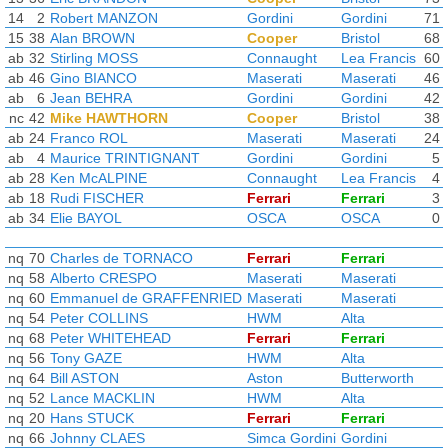
14
2
Robert MANZON
Gordini
Gordini
71
15
38
Alan BROWN
Cooper
Bristol
68
ab
32
Stirling MOSS
Connaught
Lea Francis
60
ab
46
Gino BIANCO
Maserati
Maserati
46
ab
6
Jean BEHRA
Gordini
Gordini
42
nc
42
Mike HAWTHORN
Cooper
Bristol
38
ab
24
Franco ROL
Maserati
Maserati
24
ab
4
Maurice TRINTIGNANT
Gordini
Gordini
5
ab
28
Ken McALPINE
Connaught
Lea Francis
4
ab
18
Rudi FISCHER
Ferrari
Ferrari
3
ab
34
Elie BAYOL
OSCA
OSCA
0
nq
70
Charles de TORNACO
Ferrari
Ferrari
nq
58
Alberto CRESPO
Maserati
Maserati
nq
60
Emmanuel de GRAFFENRIED
Maserati
Maserati
nq
54
Peter COLLINS
HWM
Alta
nq
68
Peter WHITEHEAD
Ferrari
Ferrari
nq
56
Tony GAZE
HWM
Alta
nq
64
Bill ASTON
Aston
Butterworth
nq
52
Lance MACKLIN
HWM
Alta
nq
20
Hans STUCK
Ferrari
Ferrari
nq
66
Johnny CLAES
Simca Gordini
Gordini