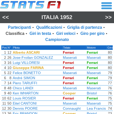
<<
ITALIA 1952
>>
Partecipanti
•
Qualificazioni
•
Griglia di partenza
•
Classifica
•
Giri in testa
•
Giri veloci
•
Giro per giro
•
Campionato
Pos
N°
Pilota
Telaio
Motore
Giro
1
12
Alberto ASCARI
Ferrari
Ferrari
80
2
26
Jose-Froilan GONZALEZ
Maserati
Maserati
80
3
16
Luigi VILLORESI
Ferrari
Ferrari
80
4
10
Giuseppe FARINA
Ferrari
Ferrari
80
5
22
Felice BONETTO
Maserati
Maserati
79
6
8
André SIMON
Ferrari
Ferrari
79
7
14
Piero TARUFFI
Ferrari
Ferrari
77
8
48
Chico LANDI
Maserati
Maserati
76
9
40
Ken WHARTON
Cooper
Bristol
76
10
62
Louis ROSIER
Ferrari
Ferrari
75
11
50
Eitel CANTONI
Maserati
Maserati
75
12
30
Dennis POORE
Connaught
Lea Francis
74
13
36
Eric BRANDON
Cooper
Bristol
73