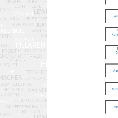
Les
Kurti
D
St
Mar
Ni