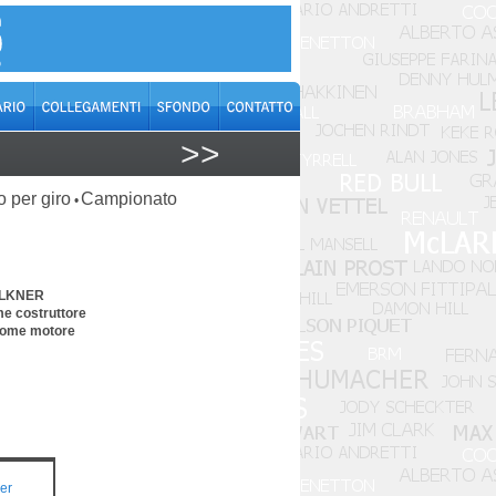
>>
o per giro
Campionato
•
AULKNER
me costruttore
 come motore
er