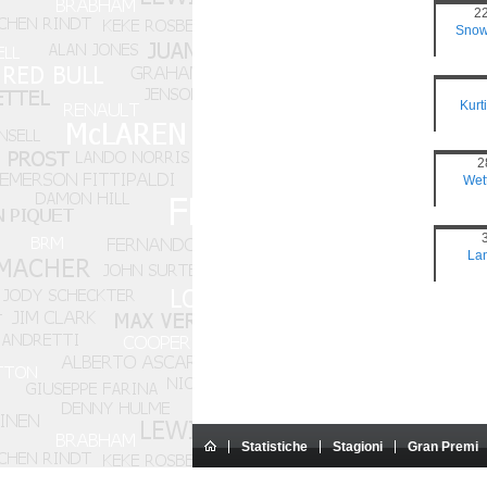
2
Snow
Kurti
2
Wet
La
Statistiche
Stagioni
Gran Premi
Questo sito Internet è un sito am