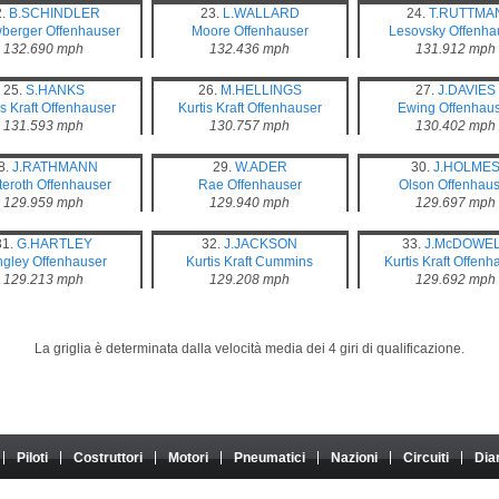
2.
B.SCHINDLER
23.
L.WALLARD
24.
T.RUTTMA
berger
Offenhauser
Moore
Offenhauser
Lesovsky
Offenha
132.690 mph
132.436 mph
131.912 mph
25.
S.HANKS
26.
M.HELLINGS
27.
J.DAVIES
s Kraft
Offenhauser
Kurtis Kraft
Offenhauser
Ewing
Offenhau
131.593 mph
130.757 mph
130.402 mph
8.
J.RATHMANN
29.
W.ADER
30.
J.HOLME
teroth
Offenhauser
Rae
Offenhauser
Olson
Offenhaus
129.959 mph
129.940 mph
129.697 mph
31.
G.HARTLEY
32.
J.JACKSON
33.
J.McDOWE
ngley
Offenhauser
Kurtis Kraft
Cummins
Kurtis Kraft
Offenh
129.213 mph
129.208 mph
129.692 mph
La griglia è determinata dalla velocità media dei 4 giri di qualificazione.
Piloti
Costruttori
Motori
Pneumatici
Nazioni
Circuiti
Dia
atoriale. Non ha alcun legame con Formula One Group o FIA, e il suo contenuto non è né approvat