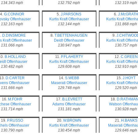
134.343 mph
132.792 mph
132.319 mph
4.
G.CONNOR
5.
J.PARSONS
6.
J.McGRAT
ovsky
Offenhauser
Kurtis Kraft
Offenhauser
Kurtis Kraft
Offenh
132.163 mph
132.144 mph
131.868 mph
7.
D.DINSMORE
8.
T.BETTENHAUSEN
9.
J.CHITWOO
s Kraft
Offenhauser
Deidt
Offenhauser
Kurtis Kraft
Offenh
131.066 mph
130.947 mph
130.757 mph
10.
B.HOLLAND
11.
P.FLAHERTY
12.
C.GREEN
eidt
Offenhauser
Kurtis Kraft
Offenhauser
Kurtis Kraft
Offenh
130.482 mph
129.608 mph
132.910 mph
13.
D.CARTER
14.
S.WEBB
15.
J.HOYT
evens
Offenhauser
Maserati
Offenhauser
Kurtis Kraft
Offenh
131.666 mph
129.748 mph
129.520 mph
16.
M.FOHR
17.
B.LEVRETT
18.
D.RATHMA
chese
Offenhauser
Adams
Offenhauser
Watson
Offenhau
131.714 mph
131.181 mph
130.928 mph
19.
P.RUSSO
20.
W.BROWN
21.
H.BANKS
chels
Offenhauser
Kurtis Kraft
Offenhauser
Maserati
Offenha
130.790 mph
130.454 mph
129.646 mph