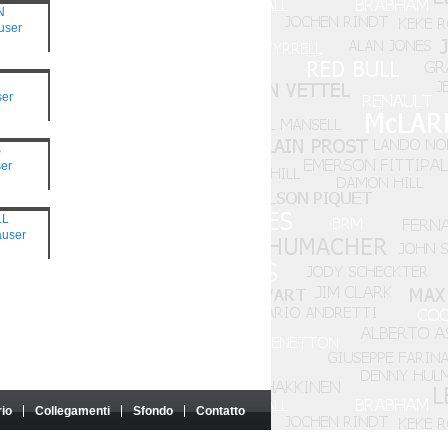
N
user
ser
S
er
LL
auser
rio
Collegamenti
Sfondo
Contatto
o né sponsorizzato da tali entità.