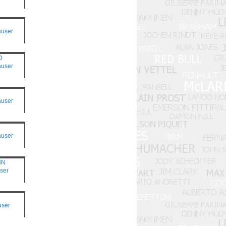
H
auser
D
auser
auser
auser
NN
ser
user