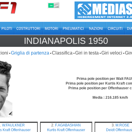
OFF
ON
INDIANAPOLIS 1950
ioni
Griglia di partenza
Classifica
Giri in testa
Giri veloci
Gir
•
•
•
•
•
Prima pole position per Walt F
Prima pole position per Kurtis Kraft co
Prima pole position per Offenhauser
Media : 216.185 km/h
1
.
W.FAULKNER
2.
F.AGABASHIAN
3.
M.ROSE
s Kraft
Offenhauser
Kurtis Kraft
Offenhauser
Deidt
Offenhaus