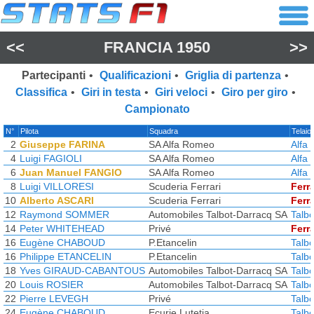
<<
FRANCIA 1950
>>
Partecipanti
•
Qualificazioni
•
Griglia di partenza
•
Classifica
•
Giri in testa
•
Giri veloci
•
Giro per giro
•
Campionato
N°
Pilota
Squadra
Telaio
2
Giuseppe FARINA
SA Alfa Romeo
Alfa
4
Luigi FAGIOLI
SA Alfa Romeo
Alfa
6
Juan Manuel FANGIO
SA Alfa Romeo
Alfa
8
Luigi VILLORESI
Scuderia Ferrari
Ferra
10
Alberto ASCARI
Scuderia Ferrari
Ferra
12
Raymond SOMMER
Automobiles Talbot-Darracq SA
Talb
14
Peter WHITEHEAD
Privé
Ferra
16
Eugène CHABOUD
P.Etancelin
Talb
16
Philippe ETANCELIN
P.Etancelin
Talb
18
Yves GIRAUD-CABANTOUS
Automobiles Talbot-Darracq SA
Talb
20
Louis ROSIER
Automobiles Talbot-Darracq SA
Talb
22
Pierre LEVEGH
Privé
Talb
24
Eugène CHABOUD
Ecurie Lutetia
Talb