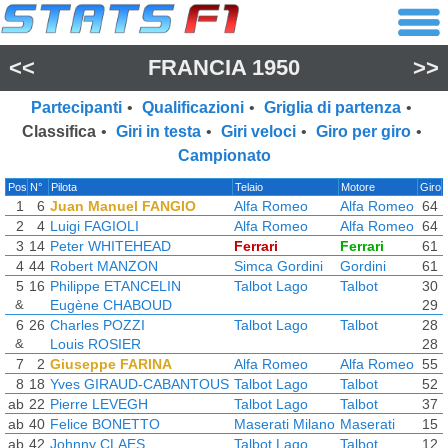
<<
FRANCIA 1950
>>
Partecipanti
•
Qualificazioni
•
Griglia di partenza
•
Classifica
•
Giri in testa
•
Giri veloci
•
Giro per giro
•
Campionato
Pos
N°
Pilota
Telaio
Motore
Giro
1
6
Juan Manuel FANGIO
Alfa Romeo
Alfa Romeo
64
2
4
Luigi FAGIOLI
Alfa Romeo
Alfa Romeo
64
3
14
Peter WHITEHEAD
Ferrari
Ferrari
61
4
44
Robert MANZON
Simca Gordini
Gordini
61
5
16
Philippe ETANCELIN
Talbot Lago
Talbot
30
&
Eugène CHABOUD
29
6
26
Charles POZZI
Talbot Lago
Talbot
28
&
Louis ROSIER
28
7
2
Giuseppe FARINA
Alfa Romeo
Alfa Romeo
55
8
18
Yves GIRAUD-CABANTOUS
Talbot Lago
Talbot
52
ab
22
Pierre LEVEGH
Talbot Lago
Talbot
37
ab
40
Felice BONETTO
Maserati Milano
Maserati
15
ab
42
Johnny CLAES
Talbot Lago
Talbot
12