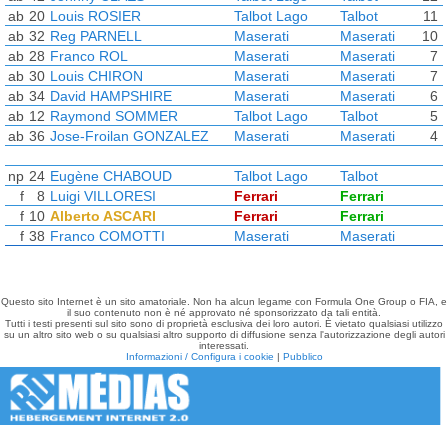
ab
20
Louis ROSIER
Talbot Lago
Talbot
11
ab
32
Reg PARNELL
Maserati
Maserati
10
ab
28
Franco ROL
Maserati
Maserati
7
ab
30
Louis CHIRON
Maserati
Maserati
7
ab
34
David HAMPSHIRE
Maserati
Maserati
6
ab
12
Raymond SOMMER
Talbot Lago
Talbot
5
ab
36
Jose-Froilan GONZALEZ
Maserati
Maserati
4
np
24
Eugène CHABOUD
Talbot Lago
Talbot
f
8
Luigi VILLORESI
Ferrari
Ferrari
f
10
Alberto ASCARI
Ferrari
Ferrari
f
38
Franco COMOTTI
Maserati
Maserati
Questo sito Internet è un sito amatoriale. Non ha alcun legame con Formula One Group o FIA, e
il suo contenuto non è né approvato né sponsorizzato da tali entità.
Tutti i testi presenti sul sito sono di proprietà esclusiva dei loro autori. È vietato qualsiasi utilizzo
su un altro sito web o su qualsiasi altro supporto di diffusione senza l'autorizzazione degli autori
interessati.
Informazioni / Configura i cookie
|
Pubblico