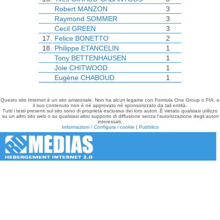
Robert MANZON
3
Raymond SOMMER
3
Cecil GREEN
3
17.
Felice BONETTO
2
18.
Philippe ETANCELIN
1
Tony BETTENHAUSEN
1
Joie CHITWOOD
1
Eugène CHABOUD
1
Questo sito Internet è un sito amatoriale. Non ha alcun legame con Formula One Group o FIA, e
il suo contenuto non è né approvato né sponsorizzato da tali entità.
Tutti i testi presenti sul sito sono di proprietà esclusiva dei loro autori. È vietato qualsiasi utilizzo
su un altro sito web o su qualsiasi altro supporto di diffusione senza l'autorizzazione degli autori
interessati.
Informazioni / Configura i cookie
|
Pubblico