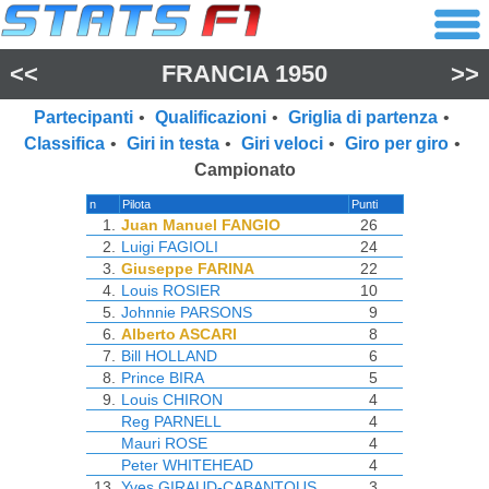
<<
FRANCIA 1950
>>
Partecipanti
•
Qualificazioni
•
Griglia di partenza
•
Classifica
•
Giri in testa
•
Giri veloci
•
Giro per giro
•
Campionato
n
Pilota
Punti
1.
Juan Manuel FANGIO
26
2.
Luigi FAGIOLI
24
3.
Giuseppe FARINA
22
4.
Louis ROSIER
10
5.
Johnnie PARSONS
9
6.
Alberto ASCARI
8
7.
Bill HOLLAND
6
8.
Prince BIRA
5
9.
Louis CHIRON
4
Reg PARNELL
4
Mauri ROSE
4
Peter WHITEHEAD
4
13.
Yves GIRAUD-CABANTOUS
3