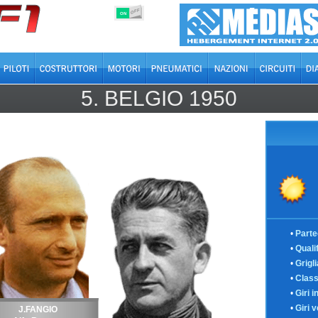
OFF
ON
5.
BELGIO
1950
•
Parte
•
Quali
•
Grigl
•
Class
•
Giri i
•
Giri v
J.FANGIO