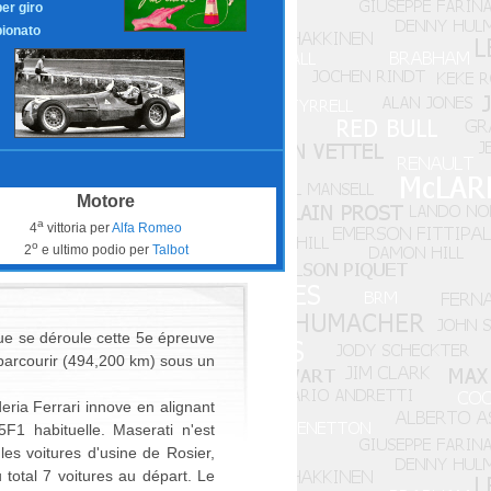
per giro
ionato
Motore
a
4
vittoria per
Alfa Romeo
o
2
e ultimo podio per
Talbot
ue se déroule cette 5e épreuve
arcourir (494,200 km) sous un
eria Ferrari innove en alignant
1 habituelle. Maserati n'est
es voitures d'usine de Rosier,
total 7 voitures au départ. Le