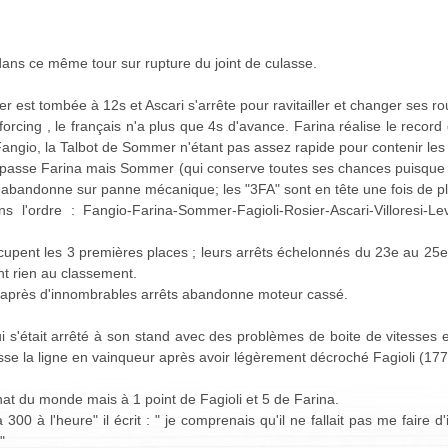
ans ce même tour sur rupture du joint de culasse.
 est tombée à 12s et Ascari s'arrête pour ravitailler et changer ses ro
e forcing , le français n'a plus que 4s d'avance. Farina réalise le reco
Fangio, la Talbot de Sommer n'étant pas assez rapide pour contenir les 
 passe Farina mais Sommer (qui conserve toutes ses chances puisque
et abandonne sur panne mécanique; les "3FA" sont en tête une fois de pl
l'ordre : Fangio-Farina-Sommer-Fagioli-Rosier-Ascari-Villoresi-L
cupent les 3 premières places ; leurs arrêts échelonnés du 23e au 25e t
t rien au classement.
après d'innombrables arrêts abandonne moteur cassé.
ui s'était arrêté à son stand avec des problèmes de boite de vitesses
sse la ligne en vainqueur après avoir légèrement décroché Fagioli (1
nat du monde mais à 1 point de Fagioli et 5 de Farina.
0 à l'heure" il écrit : " je comprenais qu'il ne fallait pas me faire d
"