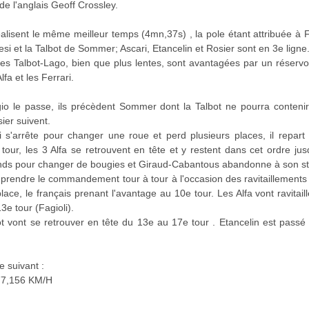
de l'anglais Geoff Crossley.
alisent le même meilleur temps (4mn,37s) , la pole étant attribuée à F
resi et la Talbot de Sommer; Ascari, Etancelin et Rosier sont en 3e ligne
les Talbot-Lago, bien que plus lentes, sont avantagées par un réservo
fa et les Ferrari.
io le passe, ils précèdent Sommer dont la Talbot ne pourra contenir l
ier suivent.
i s'arrête pour changer une roue et perd plusieurs places, il repart 
 tour, les 3 Alfa se retrouvent en tête et y restent dans cet ordre j
nds pour changer de bougies et Giraud-Cabantous abandonne à son st
nt prendre le commandement tour à tour à l'occasion des ravitaillements
place, le français prenant l'avantage au 10e tour. Les Alfa vont ravita
3e tour (Fagioli).
t vont se retrouver en tête du 13e au 17e tour . Etancelin est pass
e suivant :
.177,156 KM/H