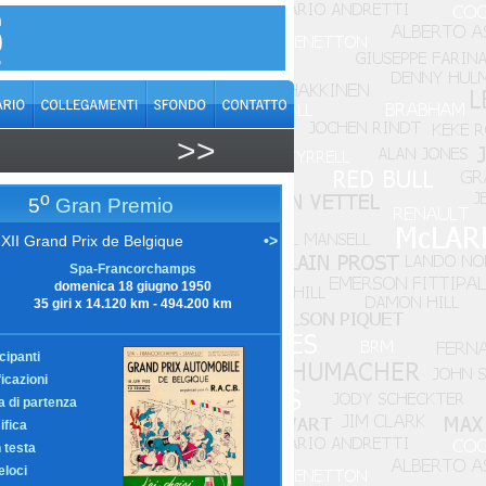
>>
o
5
Gran Premio
XII Grand Prix de Belgique
•>
Spa-Francorchamps
domenica 18 giugno 1950
35 giri x 14.120 km - 494.200 km
cipanti
ficazioni
ia di partenza
ifica
n testa
eloci