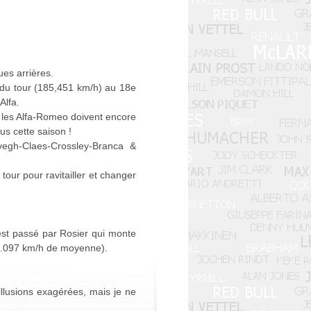
ues arrières.
rd du tour (185,451 km/h) au 18e
Alfa.
 les Alfa-Romeo doivent encore
us cette saison !
evegh-Claes-Crossley-Branca &
our pour ravitailler et changer
 est passé par Rosier qui monte
77.097 km/h de moyenne).
'illusions exagérées, mais je ne