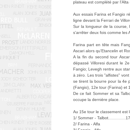
plateau est complété par l'Alta 
Aux essais Farina et Fangio ré
ligne devant la Ferrari de Villo
Sur la longueur de la course, 
s'arrêter deux fois comme les Al
Farina part en tête mais Fang
Ascari alors qu'Etancelin et Ros
A la fin du second tour Ascar
dépassé Villoresi durant le 2e
Fangio; Levegh rentre aux sta
à zéro. Les trois "alfistes" vo
se tirent la bourre pour la 4e 
(Fangio), 12e tour (Farina) et 1
De ce fait Sommer et sa Talbo
occupe la dernière place.
Au 15e tour le classement est l
1/ Sommer - Talbot..............
2/ Farina - Alfa