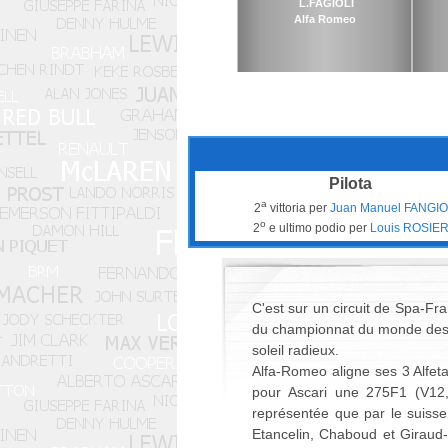
L.FAGIOLI
Alfa Romeo
Pilota
a
2
vittoria per
Juan Manuel FANGIO
o
2
e ultimo podio per
Louis ROSIE
C'est sur un circuit de Spa-F
du championnat du monde des 
soleil radieux.
Alfa-Romeo aligne ses 3 Alfeta
pour Ascari une 275F1 (V12,
représentée que par le suisse
Etancelin, Chaboud et Giraud-