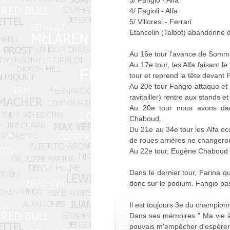
3/ Fangio - Alfa
4/ Fagioli - Alfa
5/ Villoresi - Ferrari
Etancelin (Talbot) abandonne d
Au 16e tour l'avance de Sommer
Au 17e tour, les Alfa faisant l
tour et reprend la tête devant 
Au 20e tour Fangio attaque et
ravitailler) rentre aux stands 
Au 20e tour nous avons dans 
Chaboud.
Du 21e au 34e tour les Alfa oc
de roues arrières ne changeron
Au 22e tour, Eugène Chaboud 
Dans le dernier tour, Farina q
donc sur le podium. Fangio pa
Il est toujours 3e du champion
Dans ses mémoires " Ma vie à 30
pouvais m'empêcher d'espérer