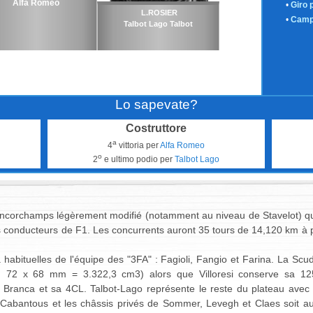
Alfa Romeo
•
Giro 
L.ROSIER
•
Camp
Talbot Lago Talbot
Lo sapevate?
Costruttore
a
4
vittoria per
Alfa Romeo
o
R
2
e ultimo podio per
Talbot Lago
rancorchamps légèrement modifié (notamment au niveau de Stavelot) q
conducteurs de F1. Les concurrents auront 35 tours de 14,120 km à p
 habituelles de l'équipe des "3FA" : Fagioli, Fangio et Farina. La Scud
 72 x 68 mm = 3.322,3 cm3) alors que Villoresi conserve sa 125F
 Branca et sa 4CL. Talbot-Lago représente le reste du plateau avec l
Cabantous et les châssis privés de Sommer, Levegh et Claes soit au 