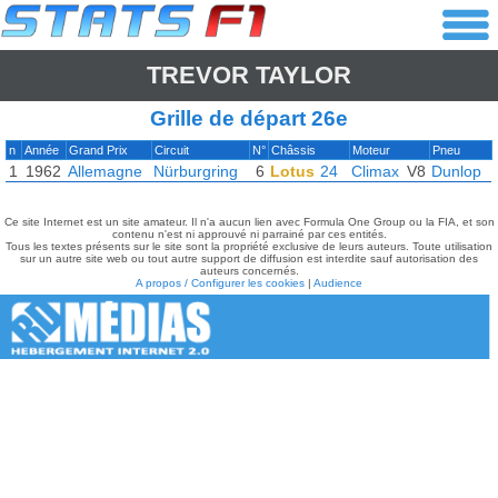
TREVOR TAYLOR
Grille de départ 26e
n
Année
Grand Prix
Circuit
N°
Châssis
Moteur
Pneu
1
1962
Allemagne
Nürburgring
6
Lotus
24
Climax
V8
Dunlop
Ce site Internet est un site amateur. Il n'a aucun lien avec Formula One Group ou la FIA, et son
contenu n'est ni approuvé ni parrainé par ces entités.
Tous les textes présents sur le site sont la propriété exclusive de leurs auteurs. Toute utilisation
sur un autre site web ou tout autre support de diffusion est interdite sauf autorisation des
auteurs concernés.
A propos / Configurer les cookies
|
Audience