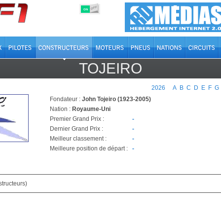
OFF
ON
TOJEIRO
2026
A
B
C
D
E
F
G
Fondateur :
John Tojeiro (1923-2005)
Nation :
Royaume-Uni
Premier Grand Prix :
-
Dernier Grand Prix :
-
Meilleur classement :
-
Meilleure position de départ :
-
tructeurs)