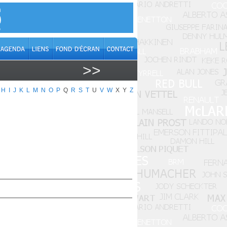
>>
H
I
J
K
L
M
N
O
P
Q
R
S
T
U
V
W
X
Y
Z