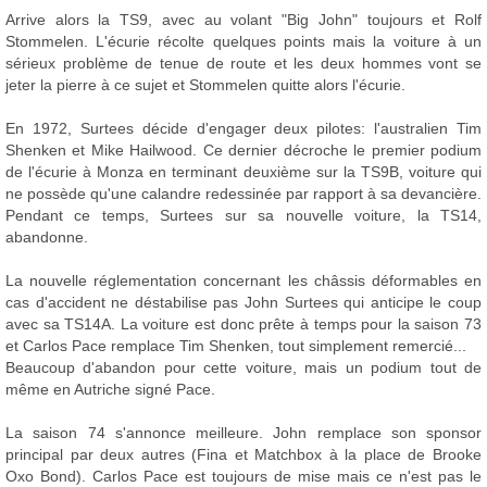
Arrive alors la TS9, avec au volant "Big John" toujours et Rolf
Stommelen. L'écurie récolte quelques points mais la voiture à un
sérieux problème de tenue de route et les deux hommes vont se
jeter la pierre à ce sujet et Stommelen quitte alors l'écurie.
En 1972, Surtees décide d'engager deux pilotes: l'australien Tim
Shenken et Mike Hailwood. Ce dernier décroche le premier podium
de l'écurie à Monza en terminant deuxième sur la TS9B, voiture qui
ne possède qu'une calandre redessinée par rapport à sa devancière.
Pendant ce temps, Surtees sur sa nouvelle voiture, la TS14,
abandonne.
La nouvelle réglementation concernant les châssis déformables en
cas d'accident ne déstabilise pas John Surtees qui anticipe le coup
avec sa TS14A. La voiture est donc prête à temps pour la saison 73
et Carlos Pace remplace Tim Shenken, tout simplement remercié...
Beaucoup d'abandon pour cette voiture, mais un podium tout de
même en Autriche signé Pace.
La saison 74 s'annonce meilleure. John remplace son sponsor
principal par deux autres (Fina et Matchbox à la place de Brooke
Oxo Bond). Carlos Pace est toujours de mise mais ce n'est pas le