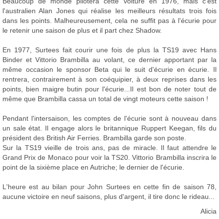
Beaucoup de monde pilotera cette voiture en 1976, mais c'est
l'australien Alan Jones qui réalise les meilleurs résultats trois fois
dans les points. Malheureusement, cela ne suffit pas à l'écurie pour
le retenir une saison de plus et il part chez Shadow.
En 1977, Surtees fait courir une fois de plus la TS19 avec Hans
Binder et Vittorio Brambilla au volant, ce dernier apportant par la
même occasion le sponsor Beta qui le suit d'écurie en écurie. Il
rentrera, contrairement à son coéquipier, à deux reprises dans les
points, bien maigre butin pour l'écurie...Il est bon de noter tout de
même que Brambilla cassa un total de vingt moteurs cette saison !
Pendant l'intersaison, les comptes de l'écurie sont à nouveau dans
un sale état. Il engage alors le britannique Ruppert Keegan, fils du
président des British Air Ferries. Brambilla garde son poste.
Sur la TS19 vieille de trois ans, pas de miracle. Il faut attendre le
Grand Prix de Monaco pour voir la TS20. Vittorio Brambilla inscrira le
point de la sixième place en Autriche; le dernier de l'écurie.
L'heure est au bilan pour John Surtees en cette fin de saison 78,
aucune victoire en neuf saisons, plus d'argent, il tire donc le rideau...
Alicia