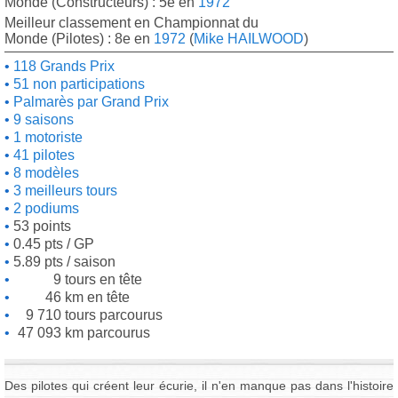
Monde (Constructeurs) : 5e en
1972
Meilleur classement en Championnat du
Monde (Pilotes) : 8e en
1972
(
Mike HAILWOOD
)
118 Grands Prix
51 non participations
Palmarès par Grand Prix
9 saisons
1 motoriste
41 pilotes
8 modèles
3 meilleurs tours
2 podiums
53 points
0.45 pts / GP
5.89 pts / saison
9 tours en tête
46 km en tête
9 710 tours parcourus
47 093 km parcourus
Des pilotes qui créent leur écurie, il n'en manque pas dans l'histoire