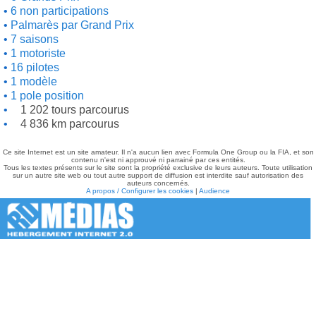
6 non participations
Palmarès par Grand Prix
7 saisons
1 motoriste
16 pilotes
1 modèle
1 pole position
1 202 tours parcourus
4 836 km parcourus
Ce site Internet est un site amateur. Il n'a aucun lien avec Formula One Group ou la FIA, et son
contenu n'est ni approuvé ni parrainé par ces entités.
Tous les textes présents sur le site sont la propriété exclusive de leurs auteurs. Toute utilisation
sur un autre site web ou tout autre support de diffusion est interdite sauf autorisation des
auteurs concernés.
A propos / Configurer les cookies
|
Audience