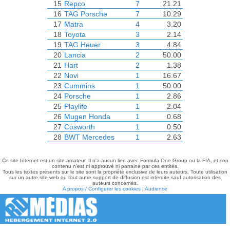
15
Repco
7
21.21
16
TAG Porsche
7
10.29
17
Matra
4
3.20
18
Toyota
3
2.14
19
TAG Heuer
3
4.84
20
Lancia
2
50.00
21
Hart
2
1.38
22
Novi
1
16.67
23
Cummins
1
50.00
24
Porsche
1
2.86
25
Playlife
1
2.04
26
Mugen Honda
1
0.68
27
Cosworth
1
0.50
28
BWT Mercedes
1
2.63
Ce site Internet est un site amateur. Il n'a aucun lien avec Formula One Group ou la FIA, et son
contenu n'est ni approuvé ni parrainé par ces entités.
Tous les textes présents sur le site sont la propriété exclusive de leurs auteurs. Toute utilisation
sur un autre site web ou tout autre support de diffusion est interdite sauf autorisation des
auteurs concernés.
A propos / Configurer les cookies
|
Audience