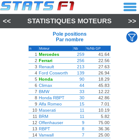
<<
STATISTIQUES MOTEURS
>>
Pole positions
Par nombre
n
Moteur
Nb
%/Nb GP
1
Mercedes
259
41.64
2
Ferrari
256
22.56
3
Renault
213
27.63
4
Ford Cosworth
139
26.94
5
Honda
90
18.29
6
Climax
44
45.83
7
BMW
33
12.22
8
Honda RBPT
30
42.86
9
Alfa Romeo
15
7.01
10
Maserati
11
10.19
11
BRM
11
5.82
12
Offenhauser
9
75.00
13
RBPT
8
36.36
14
Vanwall
7
25.00