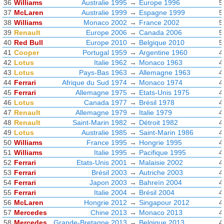
36
Williams
Australie 1995
→
Europe 1996
5
37
McLaren
Australie 1999
→
Espagne 1999
5
38
Williams
Monaco 2002
→
France 2002
5
39
Renault
Europe 2006
→
Canada 2006
5
40
Red Bull
Europe 2010
→
Belgique 2010
5
41
Cooper
Portugal 1959
→
Argentine 1960
4
42
Lotus
Italie 1962
→
Monaco 1963
4
43
Lotus
Pays-Bas 1963
→
Allemagne 1963
4
44
Ferrari
Afrique du Sud 1974
→
Monaco 1974
4
45
Ferrari
Allemagne 1975
→
Etats-Unis 1975
4
46
Lotus
Canada 1977
→
Brésil 1978
4
47
Renault
Allemagne 1979
→
Italie 1979
4
48
Renault
Saint-Marin 1982
→
Détroit 1982
4
49
Lotus
Australie 1985
→
Saint-Marin 1986
4
50
Williams
France 1995
→
Hongrie 1995
4
51
Williams
Italie 1995
→
Pacifique 1995
4
52
Ferrari
Etats-Unis 2001
→
Malaisie 2002
4
53
Ferrari
Brésil 2003
→
Autriche 2003
4
54
Ferrari
Japon 2003
→
Bahreïn 2004
4
55
Ferrari
Italie 2004
→
Brésil 2004
4
56
McLaren
Hongrie 2012
→
Singapour 2012
4
57
Mercedes
Chine 2013
→
Monaco 2013
4
58
Mercedes
Grande-Bretagne 2013
→
Belgique 2013
4