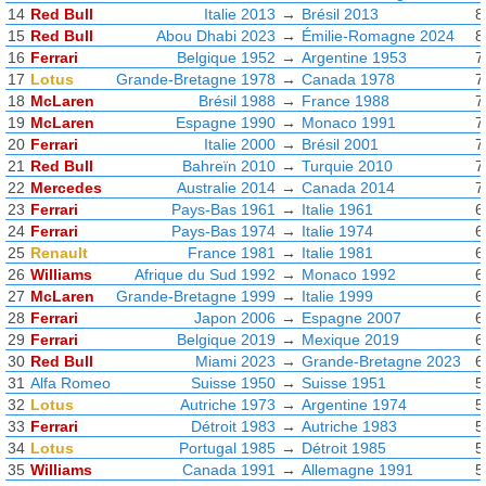
14
Red Bull
Italie 2013
→
Brésil 2013
8
15
Red Bull
Abou Dhabi 2023
→
Émilie-Romagne 2024
8
16
Ferrari
Belgique 1952
→
Argentine 1953
7
17
Lotus
Grande-Bretagne 1978
→
Canada 1978
7
18
McLaren
Brésil 1988
→
France 1988
7
19
McLaren
Espagne 1990
→
Monaco 1991
7
20
Ferrari
Italie 2000
→
Brésil 2001
7
21
Red Bull
Bahreïn 2010
→
Turquie 2010
7
22
Mercedes
Australie 2014
→
Canada 2014
7
23
Ferrari
Pays-Bas 1961
→
Italie 1961
6
24
Ferrari
Pays-Bas 1974
→
Italie 1974
6
25
Renault
France 1981
→
Italie 1981
6
26
Williams
Afrique du Sud 1992
→
Monaco 1992
6
27
McLaren
Grande-Bretagne 1999
→
Italie 1999
6
28
Ferrari
Japon 2006
→
Espagne 2007
6
29
Ferrari
Belgique 2019
→
Mexique 2019
6
30
Red Bull
Miami 2023
→
Grande-Bretagne 2023
6
31
Alfa Romeo
Suisse 1950
→
Suisse 1951
5
32
Lotus
Autriche 1973
→
Argentine 1974
5
33
Ferrari
Détroit 1983
→
Autriche 1983
5
34
Lotus
Portugal 1985
→
Détroit 1985
5
35
Williams
Canada 1991
→
Allemagne 1991
5