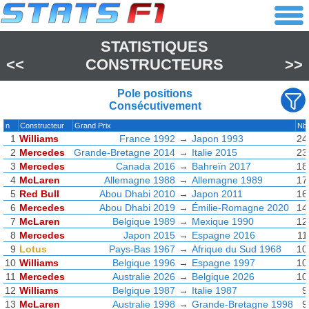
STATISTIQUES
<<
CONSTRUCTEURS
>>
Pole positions
Consécutivement
n
Constructeur
Grand Prix
Nb
1
Williams
France 1992
→
Japon 1993
24
2
Mercedes
Grande-Bretagne 2014
→
Italie 2015
23
3
Mercedes
Canada 2016
→
Bahreïn 2017
18
4
McLaren
Allemagne 1988
→
Allemagne 1989
17
5
Red Bull
Abou Dhabi 2010
→
Japon 2011
16
6
Mercedes
Abou Dhabi 2019
→
Émilie-Romagne 2020
14
7
McLaren
Belgique 1989
→
Mexique 1990
12
8
Mercedes
Japon 2015
→
Espagne 2016
11
9
Lotus
Pays-Bas 1967
→
Afrique du Sud 1968
10
10
Williams
Belgique 1996
→
Espagne 1997
10
11
Mercedes
Australie 2026
→
Belgique 2026
10
12
Williams
Belgique 1987
→
Italie 1987
9
13
McLaren
Australie 1998
→
Grande-Bretagne 1998
9